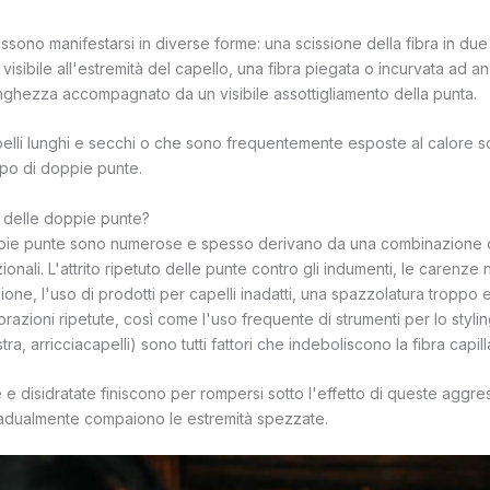
ono manifestarsi in diverse forme: una scissione della fibra in due 
isibile all'estremità del capello, una fibra piegata o incurvata ad a
nghezza accompagnato da un visibile assottigliamento della punta.
lli lunghi e secchi o che sono frequentemente esposte al calore s
ipo di doppie punte.
 delle doppie punte?
pie punte sono numerose e spesso derivano da una combinazione di 
izionali. L'attrito ripetuto delle punte contro gli indumenti, le carenze n
one, l'uso di prodotti per capelli inadatti, una spazzolatura troppo 
razioni ripetute, così come l'uso frequente di strumenti per lo styli
tra, arricciacapelli) sono tutti fattori che indeboliscono la fibra capill
e disidratate finiscono per rompersi sotto l'effetto di queste aggres
radualmente compaiono le estremità spezzate.