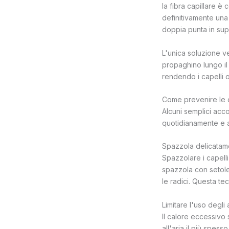
la fibra capillare è
definitivamente una
doppia punta in supe
L'unica soluzione v
propaghino lungo il 
rendendo i capelli op
Come prevenire le 
Alcuni semplici acco
quotidianamente e a
Spazzola delicatame
Spazzolare i capelli
spazzola con setole
le radici. Questa te
Limitare l'uso degli
Il calore eccessivo s
all'aria il più spes