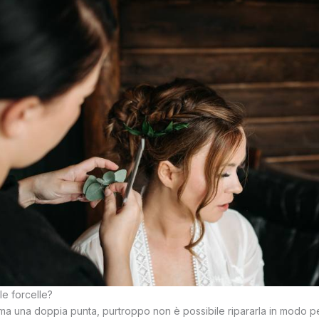
le forcelle?
rma una doppia punta, purtroppo non è possibile ripararla in modo 