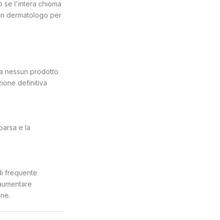
 se l'intera chioma
 un dermatologo per
ma nessun prodotto
ione definitiva
parsa e la
di frequente
, aumentare
one.