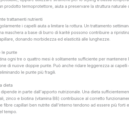
 prodotto termoprotettore, aiuta a preservare la struttura naturale 
e trattamenti nutrienti
golarmente i capelli aiuta a limitare la rottura. Un trattamento settimana
 maschera a base di burro di karité possono contribuire a ripristina
 capillare, donando morbidezza ed elasticità alle lunghezze.
 le punte
na ogni tre o quattro mesi è solitamente sufficiente per mantenere la 
zione di nuove doppie punte. Può anche ridare leggerezza ai capelli
eliminando le punte più fragili.
a dieta
i dipende in parte dall'apporto nutrizionale. Una dieta sufficientemen
ali, zinco e biotina (vitamina B8) contribuisce al corretto funzioname
e fibre capillari ben nutrite dall'interno tendono ad essere più fort
el tempo.