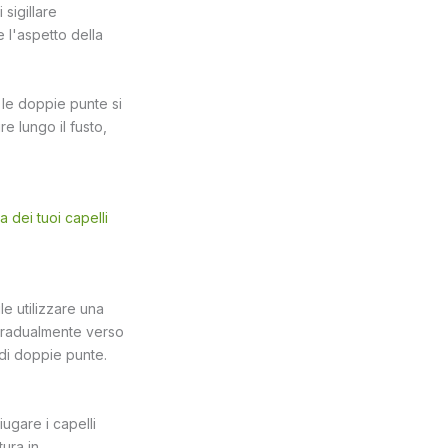
sigillare
 l'aspetto della
 le doppie punte si
re lungo il fusto,
a dei tuoi capelli
e utilizzare una
 gradualmente verso
 di doppie punte.
iugare i capelli
tura in