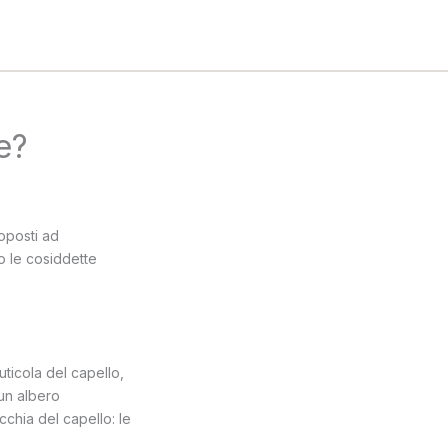
e?
oposti ad
o le cosiddette
ticola del capello,
 un albero
chia del capello: le