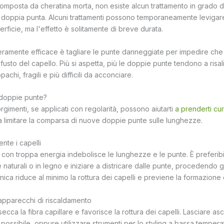
 composta da cheratina morta, non esiste alcun trattamento in grado di 
 doppia punta. Alcuni trattamenti possono temporaneamente levigare
rficie, ma l'effetto è solitamente di breve durata.
eramente efficace è tagliare le punte danneggiate per impedire che
fusto del capello. Più si aspetta, più le doppie punte tendono a risali
achi, fragili e più difficili da acconciare.
doppie punte?
rgimenti, se applicati con regolarità, possono aiutarti
a prenderti cur
 limitare la comparsa di nuove doppie punte sulle lunghezze.
nte i capelli
 con troppa energia indebolisce le lunghezze e le punte. È preferibil
 naturali o in legno e iniziare a districare dalle punte, procedendo
cnica riduce al minimo la rottura dei capelli e previene la formazione
 apparecchi di riscaldamento
ecca la fibra capillare e favorisce la rottura dei capelli. Lasciare asc
so possibile, oppure utilizzare strumenti per lo styling a bassa tempera