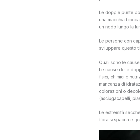
Le doppie punte poss
una macchia bianca v
un nodo lungo la lu
Le persone con cape
sviluppare questo t
Quali sono le cause
Le cause delle dop
fisici, chimici e nutr
mancanza di idratazi
colorazioni o decolo
(asciugacapelli, pias
Le estremità secche 
fibra si spacca e g