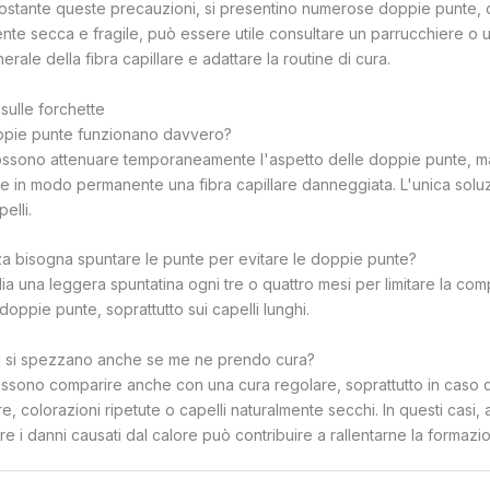
nostante queste precauzioni, si presentino numerose doppie punte, o
nte secca e fragile, può essere utile consultare un parrucchiere o
erale della fibra capillare e adattare la routine di cura.
ulle forchette
doppie punte funzionano davvero?
 possono attenuare temporaneamente l'aspetto delle doppie punte, 
are in modo permanente una fibra capillare danneggiata. L'unica soluz
pelli.
a bisogna spuntare le punte per evitare le doppie punte?
lia una leggera spuntatina ogni tre o quattro mesi per limitare la com
oppie punte, soprattutto sui capelli lunghi.
li si spezzano anche se me ne prendo cura?
sono comparire anche con una cura regolare, soprattutto in caso 
e, colorazioni ripetute o capelli naturalmente secchi. In questi casi
tare i danni causati dal calore può contribuire a rallentarne la formazi