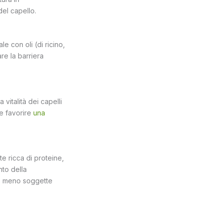
del capello.
le con oli (di ricino,
re la barriera
vitalità dei capelli
 e favorire
una
te ricca di proteine,
nto della
i e meno soggette