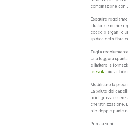
combinazione con un
Eseguire regolarment
Idratare e nutrire re
cocco o argan) o una
lipidica della fibra
Taglia regolarmente
Una leggera spuntati
e limitare la forma
crescita
più visibile 
Modificare la propri
La salute dei capell
acidi grassi essenzi
cheratinizzazione. L
alle doppie punte n
Precauzioni