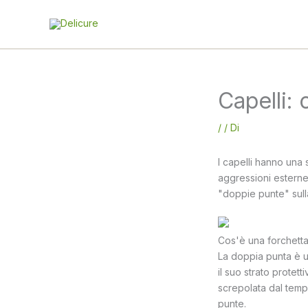
Vai
al
contenuto
Capelli:
/
/ Di
I capelli hanno una
aggressioni esterne
"doppie punte" sulla
Cos'è una forchett
La doppia punta è u
il suo strato protet
screpolata dal temp
punte.