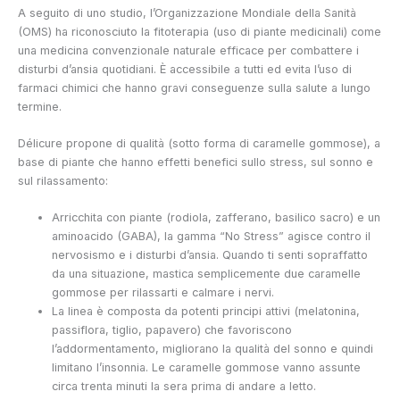
A seguito di uno studio, l’Organizzazione Mondiale della Sanità
(OMS) ha riconosciuto la fitoterapia (uso di piante medicinali) come
una medicina convenzionale naturale efficace per combattere i
disturbi d’ansia quotidiani. È accessibile a tutti ed evita l’uso di
farmaci chimici che hanno gravi conseguenze sulla salute a lungo
termine.
Délicure propone
di qualità (sotto forma di caramelle gommose), a
base di piante che hanno effetti benefici sullo stress, sul sonno e
sul rilassamento:
Arricchita con piante (rodiola, zafferano, basilico sacro) e un
aminoacido (GABA), la gamma “No Stress” agisce contro il
nervosismo e i disturbi d’ansia. Quando ti senti sopraffatto
da una situazione, mastica semplicemente due caramelle
gommose per rilassarti e calmare i nervi.
La linea
è composta da potenti principi attivi (melatonina,
passiflora, tiglio, papavero) che favoriscono
l’addormentamento, migliorano la qualità del sonno e quindi
limitano l’insonnia. Le caramelle gommose vanno assunte
circa trenta minuti la sera prima di andare a letto.