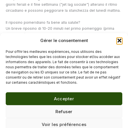
giorni feriali e il fine settimana ("jet lag sociale") alterano il ritmo
circadiano e possono peggiorare la stanchezza del lunedì mattina.
Il riposino pomeridiano fa bene alla salute?
Un breve riposino di 10-20 minuti nel primo pomeriggio (prima
delle 15:00) migliora la vigilanza, le prestazioni cognitive e l'umore
Gérer le consentement
per le ore successive. È particolarmente utile quando il sonno
notturno è insufficiente. Oltre i 30 minuti, il sonno entra nella fase
Pour offrir les meilleures expériences, nous utilisons des
di sonno profondo e può causare inerzia del sonno al risveglio,
technologies telles que les cookies pour stocker et/ou accéder aux
disturbando l'addormentamento notturno.
informations des appareils. Le fait de consentir à ces technologies
nous permettra de traiter des données telles que le comportement
de navigation ou les ID uniques sur ce site. Le fait de ne pas
←
Articolo precedente
Articolo successivo
→
consentir ou de retirer son consentement peut avoir un effet négatif
sur certaines caractéristiques et fonctions.
Accepter
© 2026 Délicure · Blog bien-être naturel
Refuser
Mentions légales
·
Confidentialité
·
Voir les préférences