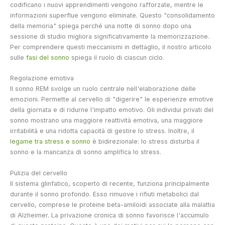
codificano i nuovi apprendimenti vengono rafforzate, mentre le
informazioni superflue vengono eliminate. Questo "consolidamento
della memoria" spiega perché una notte di sonno dopo una
sessione di studio migliora significativamente la memorizzazione.
Per comprendere questi meccanismi in dettaglio, il nostro articolo
sulle
fasi del sonno
spiega il ruolo di ciascun ciclo.
Regolazione emotiva
Il sonno REM svolge un ruolo centrale nell'elaborazione delle
emozioni. Permette al cervello di "digerire" le esperienze emotive
della giornata e di ridurne l'impatto emotivo. Gli individui privati del
sonno mostrano una maggiore reattività emotiva, una maggiore
irritabilità e una ridotta capacità di gestire lo stress. Inoltre, il
legame tra stress e sonno
è bidirezionale: lo stress disturba il
sonno e la mancanza di sonno amplifica lo stress.
Pulizia del cervello
Il sistema glinfatico, scoperto di recente, funziona principalmente
durante il sonno profondo. Esso rimuove i rifiuti metabolici dal
cervello, comprese le proteine beta-amiloidi associate alla malattia
di Alzheimer. La privazione cronica di sonno favorisce l'accumulo