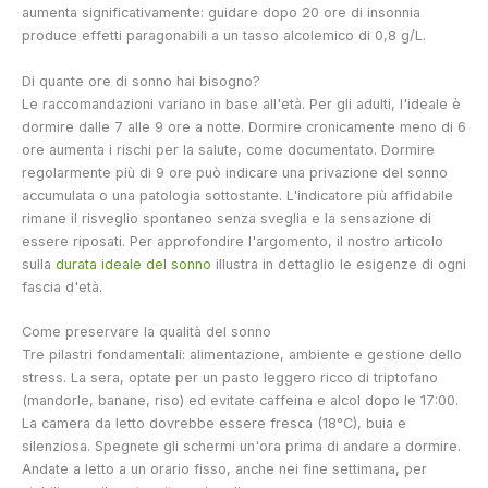
aumenta significativamente: guidare dopo 20 ore di insonnia
produce effetti paragonabili a un tasso alcolemico di 0,8 g/L.
Di quante ore di sonno hai bisogno?
Le raccomandazioni variano in base all'età. Per gli adulti, l'ideale è
dormire dalle 7 alle 9 ore a notte. Dormire cronicamente meno di 6
ore aumenta i rischi per la salute, come documentato. Dormire
regolarmente più di 9 ore può indicare una privazione del sonno
accumulata o una patologia sottostante. L'indicatore più affidabile
rimane il risveglio spontaneo senza sveglia e la sensazione di
essere riposati. Per approfondire l'argomento, il nostro articolo
sulla
durata ideale del sonno
illustra in dettaglio le esigenze di ogni
fascia d'età.
Come preservare la qualità del sonno
Tre pilastri fondamentali: alimentazione, ambiente e gestione dello
stress. La sera, optate per un pasto leggero ricco di triptofano
(mandorle, banane, riso) ed evitate caffeina e alcol dopo le 17:00.
La camera da letto dovrebbe essere fresca (18°C), buia e
silenziosa. Spegnete gli schermi un'ora prima di andare a dormire.
Andate a letto a un orario fisso, anche nei fine settimana, per