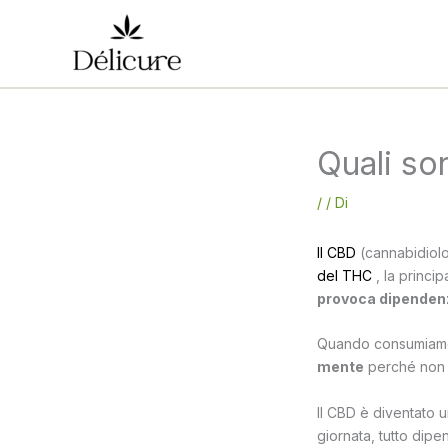
Vai
al
contenuto
Quali so
/
/ Di
Il CBD
(cannabidiolo
del THC
, la princi
provoca dipenden
Quando consumiam
mente
perché non p
Il CBD è diventato u
giornata, tutto dipe