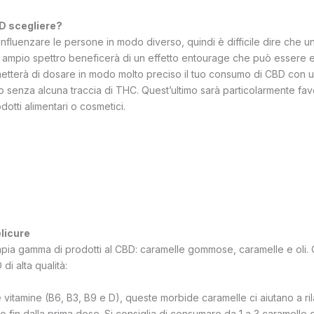
D scegliere?
influenzare le persone in modo diverso, quindi è difficile dire che u
ad ampio spettro beneficerà di un effetto entourage che può essere ef
permetterà di dosare in modo molto preciso il tuo consumo di CBD con 
senza alcuna traccia di THC. Quest’ultimo sarà particolarmente favo
otti alimentari o cosmetici.
licure
mpia gamma di prodotti al CBD: caramelle gommose, caramelle e oli.
di alta qualità:
tamine (B6, B3, B9 e D), queste morbide caramelle ci aiutano a rilass
o fin dalla prima dose. Si consiglia di consumare da 1 a 3 caramelle