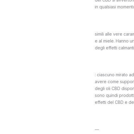
in qualsiasi momento
simili alle vere car
e al miele. Hanno u
degli effetti calman
: ciascuno mirato ad
avere come supporto
degli oli CBD dispon
sono quindi prodott
effetti del CBD e de
—