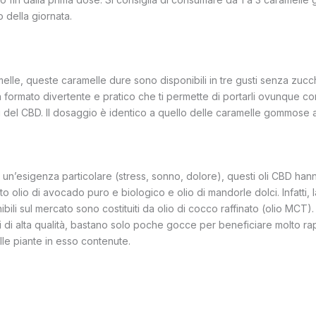
 della giornata.
amelle, queste caramelle dure sono disponibili in tre gusti senza zu
n formato divertente e pratico che ti permette di portarli ovunque co
ti del CBD. Il dosaggio è identico a quello delle caramelle gommose 
 un’esigenza particolare (stress, sonno, dolore), questi oli CBD hanno
 olio di avocado puro e biologico e olio di mandorle dolci. Infatti, 
ibili sul mercato sono costituiti da olio di cocco raffinato (olio MCT).
i di alta qualità, bastano solo poche gocce per beneficiare molto r
lle piante in esso contenute.