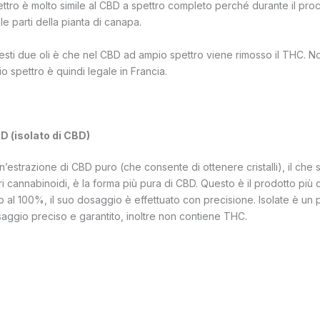
ettro è molto simile al CBD a spettro completo perché durante il p
le parti della pianta di canapa.
uesti due oli è che nel CBD ad ampio spettro viene rimosso il THC.
 spettro è quindi legale in Francia.
BD (isolato di CBD)
n’estrazione di CBD puro (che consente di ottenere cristalli), il che 
 altri cannabinoidi, è la forma più pura di CBD. Questo è il prodotto pi
puro al 100%, il suo dosaggio è effettuato con precisione. Isolate è un
aggio preciso e garantito, inoltre non contiene THC.