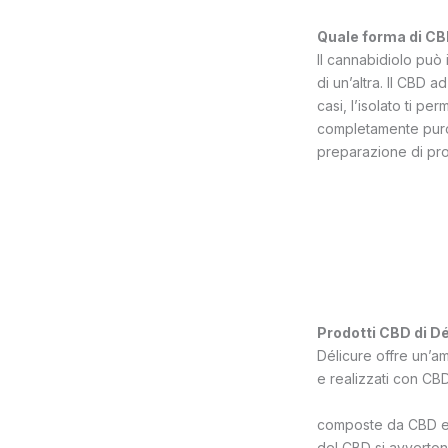
Quale forma di CB
Il cannabidiolo può 
di un’altra. Il CBD 
casi, l’isolato ti 
completamente puro 
preparazione di prod
Prodotti CBD di Dé
Délicure offre un’a
e realizzati con CBD 
composte da CBD e vi
del CBD si avverton