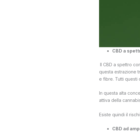
CBD a spett
Il CBD a spettro com
questa estrazione tr
e fibre. Tutti quest
In questa alta conc
attiva della cannabi
Esiste quindi il risc
CBD ad ampi