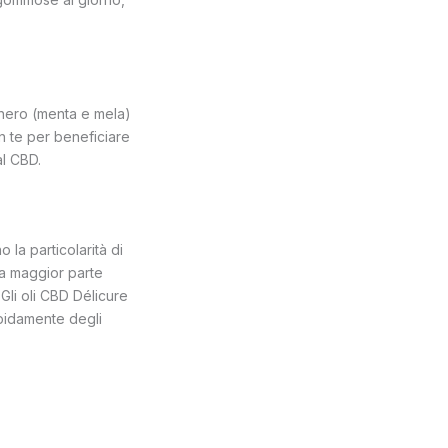
cchero (menta e mela)
n te per beneficiare
al CBD.
 la particolarità di
la maggior parte
 Gli oli CBD Délicure
apidamente degli