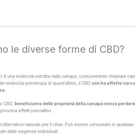
no le diverse forme di CBD?
) è una molecola estratta dalla canapa, comunemente chiamata cann
pale molecola psicotropa di quest’ultimo, il CBD
non ha effetto narco
za.
o CBD,
beneficiamo delle proprietà della canapa senza perdere i
rovoca effetti psicoattivi.
n’alternativa naturale per il relax. Può essere consumato in qualsias
nde dalle esigenze individuali.