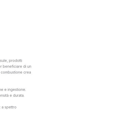
sule, prodotti
er beneficiare di un
ua combustione crea
ne e ingestione.
ensità e durata.
 a spettro