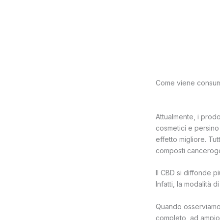
Come viene consum
Attualmente, i prodo
cosmetici e persino 
effetto migliore. T
composti canceroge
Il CBD si diffonde 
Infatti, la modalità 
Quando osserviamo l
completo, ad ampio 