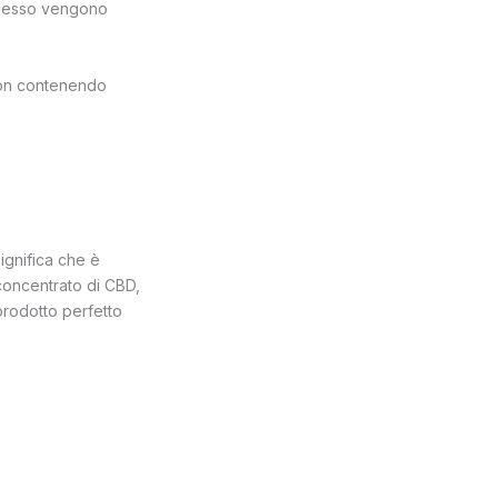
rocesso vengono
 Non contenendo
significa che è
ù concentrato di CBD,
 prodotto perfetto