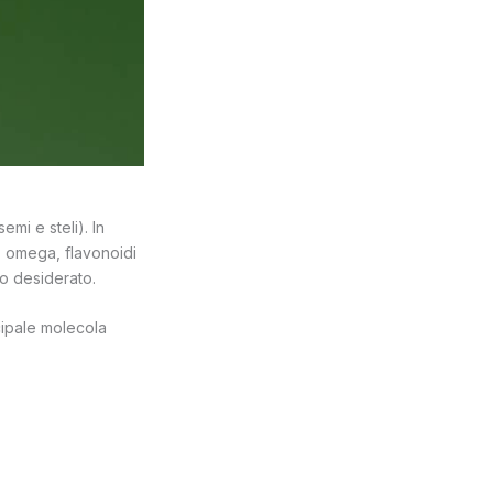
emi e steli). In
, omega, flavonoidi
to desiderato.
cipale molecola
.