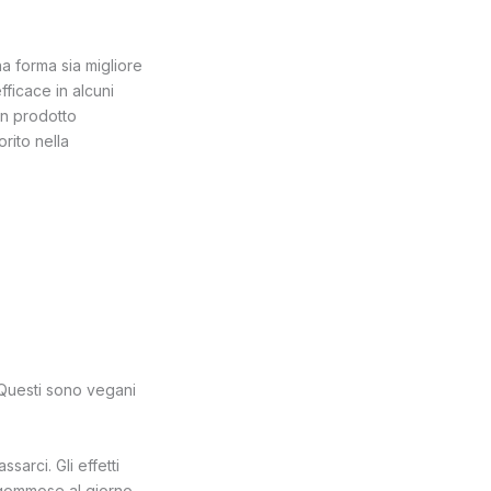
na forma sia migliore
ficace in alcuni
un prodotto
rito nella
 Questi sono vegani
arci. Gli effetti
 gommose al giorno,