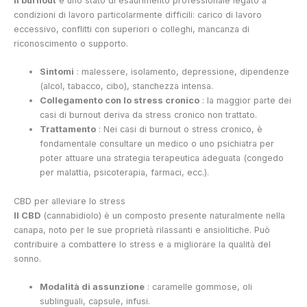
Il burnout
è uno stato di esaurimento professionale legato a
condizioni di lavoro particolarmente difficili: carico di lavoro
eccessivo, conflitti con superiori o colleghi, mancanza di
riconoscimento o supporto.
Sintomi
: malessere, isolamento, depressione, dipendenze
(alcol, tabacco, cibo), stanchezza intensa.
Collegamento con lo stress cronico
: la maggior parte dei
casi di burnout deriva da stress cronico non trattato.
Trattamento
: Nei casi di burnout o stress cronico, è
fondamentale consultare un medico o uno psichiatra per
poter attuare una strategia terapeutica adeguata (congedo
per malattia, psicoterapia, farmaci, ecc.).
CBD per alleviare lo stress
Il CBD
(cannabidiolo) è un composto presente naturalmente nella
canapa, noto per le sue proprietà rilassanti e ansiolitiche. Può
contribuire a combattere lo stress e a migliorare la qualità del
sonno.
Modalità di assunzione
: caramelle gommose, oli
sublinguali, capsule, infusi.