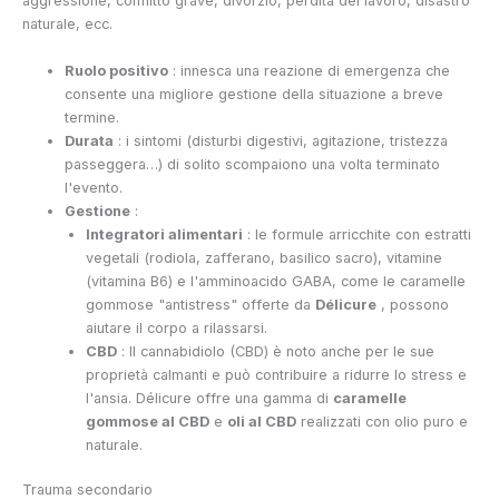
aggressione, conflitto grave, divorzio, perdita del lavoro, disastro
naturale, ecc.
Ruolo positivo
: innesca una reazione di emergenza che
consente una migliore gestione della situazione a breve
termine.
Durata
: i sintomi (disturbi digestivi, agitazione, tristezza
passeggera…) di solito scompaiono una volta terminato
l'evento.
Gestione
:
Integratori alimentari
: le formule arricchite con estratti
vegetali (rodiola, zafferano, basilico sacro), vitamine
(vitamina B6) e l'amminoacido GABA, come le caramelle
gommose "antistress" offerte da
Délicure
, possono
aiutare il corpo a rilassarsi.
CBD
: Il cannabidiolo (CBD) è noto anche per le sue
proprietà calmanti e può contribuire a ridurre lo stress e
l'ansia. Délicure offre una gamma di
caramelle
gommose al CBD
e
oli al CBD
realizzati con olio puro e
naturale.
Trauma secondario