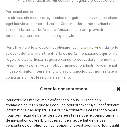
IL
Sono ideali per un consumo regolare o occasionale.
Per concludere:
Lo stress, sia esso acuto, cronico o legato a un trauma, colpisce
ogni individuo in modo diverso. Comprendere i meccanismi dello
stress e le sue varie forme è fondamentale per prevenire il
burnout e preservare la salute generale.
Per affrontare le pressioni quotidiane,
calmare i nervi
e ridurre lo
stress, adottare uno
stile di vita sano
(alimentazione equilibrata,
regolare attività fisica, regolare sonno) e concedersi momenti di
relax (meditazione, yoga, hobby) rimangono pilastri fondamentali.
In caso di sintomi persistenti o disagio psicologico, non esitate a
consultare un professionista sanitario.
Gérer le consentement
Infine, soluzioni naturali come
il CBD
o
le caramelle gommose
a
base di erbe
possono essere integratori interessanti per gestire i
Pour offrir les meilleures expériences, nous utilisons des
picchi di stress e promuovere una maggiore resilienza di fronte
technologies telles que les cookies pour stocker et/ou accéder aux
alle sfide della vita.
informations des appareils. Le fait de consentir à ces technologies
nous permettra de traiter des données telles que le comportement
de navigation ou les ID uniques sur ce site. Le fait de ne pas
←
Articolo precedente
Articolo successivo
→
consentir ou de retirer son consentement peut avoir un effet négatif