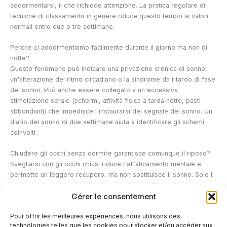
addormentarsi, il che richiede attenzione. La pratica regolare di
tecniche di rilassamento in genere riduce questo tempo ai valori
normali entro due o tre settimane.
Perché ci addormentiamo facilmente durante il giorno ma non di
notte?
Questo fenomeno può indicare una privazione cronica di sonno,
un'alterazione del ritmo circadiano o la sindrome da ritardo di fase
del sonno. Può anche essere collegato a un'eccessiva
stimolazione serale (schermi, attività fisica a tarda notte, pasti
abbondanti) che impedisce l'instaurarsi del segnale del sonno. Un
diario del sonno di due settimane aiuta a identificare gli schemi
coinvolti.
Chiudere gli occhi senza dormire garantisce comunque il riposo?
Svegliarsi con gli occhi chiusi riduce l'affaticamento mentale e
permette un leggero recupero, ma non sostituisce il sonno. Solo il
sonno profondo consente la rigenerazione cellulare, la secrezione
Gérer le consentement
dell'ormone della crescita e il consolidamento della memoria.
D'altra parte, un breve pisolino di 10-20 minuti (anche se non ci si
Pour offrir les meilleures expériences, nous utilisons des
addormenta completamente) migliora la vigilanza e le prestazioni
technologies telles que les cookies pour stocker et/ou accéder aux