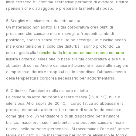
libro cartaceo è un'ottima alternativa: permette di evadere, ridurre
i pensieri che distraggono e preparare la mente al riposo.
5. Scegliere la biancheria da letto adatta
Un materasso non adatto alla tua corporatura crea punti di
pressione che causano micro-risvegli e frequenti cambi di
posizione, spesso senza che tu te ne accorga. Un cuscino scelto
male crea tensione al collo che disturba il sonno profondo. La
nostra guida alla
biancheria da letto per un buon riposo notturno
illustra i criteri di selezione in base alla tua corporatura e alle tue
abitudini di sonno. Anche cambiare il piumone in base alle stagioni
è importante: dormire troppo al caldo impedisce l'abbassamento
della temperatura corporea necessario per addormentarsi.
6. Ottimizza l'ambiente della camera da letto
La camera da letto dovrebbe essere fresca (16-18 °C), buia e
silenziosa. Al di sopra dei 20 °C, il corpo fatica ad abbassare la
propria temperatura interna. Un rumore di sottofondo costante,
come quello di un ventilatore o di un dispositivo per il rumore
bianco, maschera i suoni ambientali che possono causare micro-
risvegli nelle persone ipersensibili. Si raccomanda l'oscurità totale:
tende oscuranti o una mascherina per dormire eliminano le fonti di