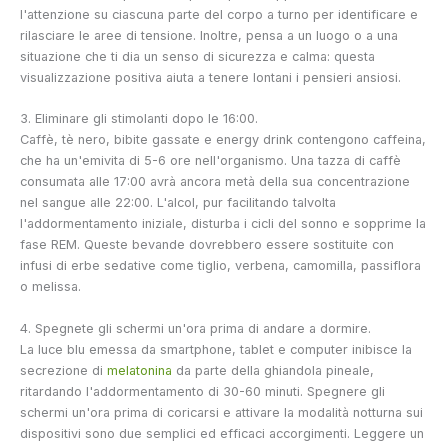
l'attenzione su ciascuna parte del corpo a turno per identificare e
rilasciare le aree di tensione. Inoltre, pensa a un luogo o a una
situazione che ti dia un senso di sicurezza e calma: questa
visualizzazione positiva aiuta a tenere lontani i pensieri ansiosi.
3. Eliminare gli stimolanti dopo le 16:00.
Caffè, tè nero, bibite gassate e energy drink contengono caffeina,
che ha un'emivita di 5-6 ore nell'organismo. Una tazza di caffè
consumata alle 17:00 avrà ancora metà della sua concentrazione
nel sangue alle 22:00. L'alcol, pur facilitando talvolta
l'addormentamento iniziale, disturba i cicli del sonno e sopprime la
fase REM. Queste bevande dovrebbero essere sostituite con
infusi di erbe sedative come tiglio, verbena, camomilla, passiflora
o melissa.
4. Spegnete gli schermi un'ora prima di andare a dormire.
La luce blu emessa da smartphone, tablet e computer inibisce la
secrezione di
melatonina
da parte della ghiandola pineale,
ritardando l'addormentamento di 30-60 minuti. Spegnere gli
schermi un'ora prima di coricarsi e attivare la modalità notturna sui
dispositivi sono due semplici ed efficaci accorgimenti. Leggere un