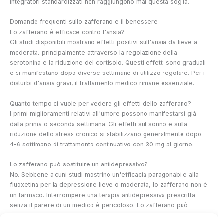
integratori standardizzati non raggiungono mai questa soglia.
Domande frequenti sullo zafferano e il benessere
Lo zafferano è efficace contro l'ansia?
Gli studi disponibili mostrano effetti positivi sull'ansia da lieve a
moderata, principalmente attraverso la regolazione della
serotonina e la riduzione del cortisolo. Questi effetti sono graduali
e si manifestano dopo diverse settimane di utilizzo regolare. Per i
disturbi d'ansia gravi, il trattamento medico rimane essenziale.
Quanto tempo ci vuole per vedere gli effetti dello zafferano?
I primi miglioramenti relativi all'umore possono manifestarsi già
dalla prima o seconda settimana. Gli effetti sul sonno e sulla
riduzione dello stress cronico si stabilizzano generalmente dopo
4-6 settimane di trattamento continuativo con 30 mg al giorno.
Lo zafferano può sostituire un antidepressivo?
No. Sebbene alcuni studi mostrino un'efficacia paragonabile alla
fluoxetina per la depressione lieve o moderata, lo zafferano non è
un farmaco. Interrompere una terapia antidepressiva prescritta
senza il parere di un medico è pericoloso. Lo zafferano può
essere considerato un complemento o una misura preventiva, ma