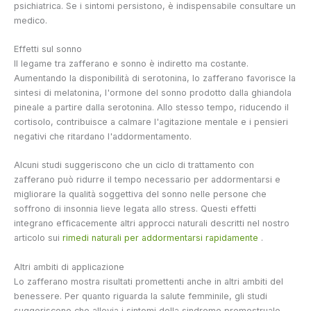
psichiatrica. Se i sintomi persistono, è indispensabile consultare un
medico.
Effetti sul sonno
Il legame tra zafferano e sonno è indiretto ma costante.
Aumentando la disponibilità di serotonina, lo zafferano favorisce la
sintesi di melatonina, l'ormone del sonno prodotto dalla ghiandola
pineale a partire dalla serotonina. Allo stesso tempo, riducendo il
cortisolo, contribuisce a calmare l'agitazione mentale e i pensieri
negativi che ritardano l'addormentamento.
Alcuni studi suggeriscono che un ciclo di trattamento con
zafferano può ridurre il tempo necessario per addormentarsi e
migliorare la qualità soggettiva del sonno nelle persone che
soffrono di insonnia lieve legata allo stress. Questi effetti
integrano efficacemente altri approcci naturali descritti nel nostro
articolo sui
rimedi naturali per addormentarsi rapidamente
.
Altri ambiti di applicazione
Lo zafferano mostra risultati promettenti anche in altri ambiti del
benessere. Per quanto riguarda la salute femminile, gli studi
suggeriscono che allevia i sintomi della sindrome premestruale