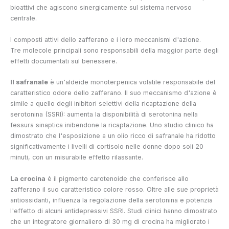
bioattivi che agiscono sinergicamente sul sistema nervoso
centrale.
I composti attivi dello zafferano e i loro meccanismi d'azione.
Tre molecole principali sono responsabili della maggior parte degli
effetti documentati sul benessere.
Il safranale
è un'aldeide monoterpenica volatile responsabile del
caratteristico odore dello zafferano. Il suo meccanismo d'azione è
simile a quello degli inibitori selettivi della ricaptazione della
serotonina (SSRI): aumenta la disponibilità di serotonina nella
fessura sinaptica inibendone la ricaptazione. Uno studio clinico ha
dimostrato che l'esposizione a un olio ricco di safranale ha ridotto
significativamente i livelli di cortisolo nelle donne dopo soli 20
minuti, con un misurabile effetto rilassante.
La crocina
è il pigmento carotenoide che conferisce allo
zafferano il suo caratteristico colore rosso. Oltre alle sue proprietà
antiossidanti, influenza la regolazione della serotonina e potenzia
l'effetto di alcuni antidepressivi SSRI. Studi clinici hanno dimostrato
che un integratore giornaliero di 30 mg di crocina ha migliorato i