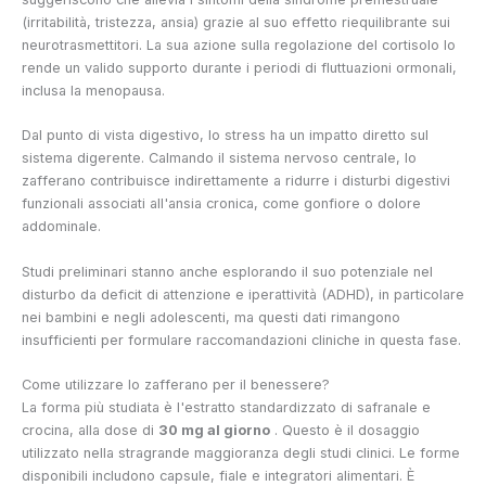
(irritabilità, tristezza, ansia) grazie al suo effetto riequilibrante sui
neurotrasmettitori. La sua azione sulla regolazione del cortisolo lo
rende un valido supporto durante i periodi di fluttuazioni ormonali,
inclusa la menopausa.
Dal punto di vista digestivo, lo stress ha un impatto diretto sul
sistema digerente. Calmando il sistema nervoso centrale, lo
zafferano contribuisce indirettamente a ridurre i disturbi digestivi
funzionali associati all'ansia cronica, come gonfiore o dolore
addominale.
Studi preliminari stanno anche esplorando il suo potenziale nel
disturbo da deficit di attenzione e iperattività (ADHD), in particolare
nei bambini e negli adolescenti, ma questi dati rimangono
insufficienti per formulare raccomandazioni cliniche in questa fase.
Come utilizzare lo zafferano per il benessere?
La forma più studiata è l'estratto standardizzato di safranale e
crocina, alla dose di
30 mg al giorno
. Questo è il dosaggio
utilizzato nella stragrande maggioranza degli studi clinici. Le forme
disponibili includono capsule, fiale e integratori alimentari. È