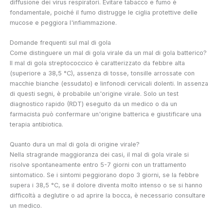
diffusione dei virus respiratori. Evitare tabacco e fumo è
fondamentale, poiché il fumo distrugge le ciglia protettive delle
mucose e peggiora l'infiammazione.
Domande frequenti sul mal di gola
Come distinguere un mal di gola virale da un mal di gola batterico?
Il mal di gola streptococcico è caratterizzato da febbre alta
(superiore a 38,5 °C), assenza di tosse, tonsille arrossate con
macchie bianche (essudato) e linfonodi cervicali dolenti. In assenza
di questi segni, è probabile un'origine virale. Solo un test
diagnostico rapido (RDT) eseguito da un medico o da un
farmacista può confermare un'origine batterica e giustificare una
terapia antibiotica.
Quanto dura un mal di gola di origine virale?
Nella stragrande maggioranza dei casi, il mal di gola virale si
risolve spontaneamente entro 5-7 giorni con un trattamento
sintomatico. Se i sintomi peggiorano dopo 3 giorni, se la febbre
supera i 38,5 °C, se il dolore diventa molto intenso o se si hanno
difficoltà a deglutire o ad aprire la bocca, è necessario consultare
un medico.