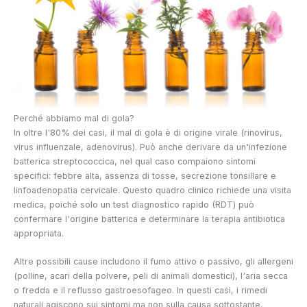
Perché abbiamo mal di gola?
In oltre l'80% dei casi, il mal di gola è di origine virale (rinovirus,
virus influenzale, adenovirus). Può anche derivare da un'infezione
batterica streptococcica, nel qual caso compaiono sintomi
specifici: febbre alta, assenza di tosse, secrezione tonsillare e
linfoadenopatia cervicale. Questo quadro clinico richiede una visita
medica, poiché solo un test diagnostico rapido (RDT) può
confermare l'origine batterica e determinare la terapia antibiotica
appropriata.
Altre possibili cause includono il fumo attivo o passivo, gli allergeni
(polline, acari della polvere, peli di animali domestici), l'aria secca
o fredda e il reflusso gastroesofageo. In questi casi, i rimedi
naturali agiscono sui sintomi ma non sulla causa sottostante.