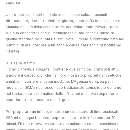
superiori.
Uno o due cucchiaini di miele in una tisana calda o assunti
direttamente, due o tre volte al giorno, sono sufficienti. Il miele di
Manuka ha un'attività antibatterica particolarmente elevata grazie
alla sua concentrazione di metilgliossale, ma anche il miele di
qualità standard dà buoni risultati. Nota: il miele è controindicato nei
bambini di età inferiore a un anno a causa del rischio di botulismo
infantile.
3. Tisane al timo
Il timo (
Thymus vulgaris
) contiene due principali composti attivi, il
timolo e il carvacrolo, che hanno dimostrato proprietà antisettiche,
antinfiammatorie e antispasmodiche. L'Agenzia europea per i
medicinali (EMA) riconosce l'uso tradizionale consolidato del timo
nel trattamento sintomatico delle affezioni delle vie respiratorie
superiori, tra cui tosse e mal di gola.
Per preparare un infuso, mettete un cucchiaino di timo essiccato in
250 ml di acqua bollente, coprite e lasciate in infusione per 10
minuti. Filtrate e bevete caldo, eventualmente con un cucchiaio di
miele. Bevetene da 2 a 3 tazze al giorno finché si manifestano i