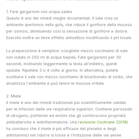
1. Fare gargarismi con acqua salata
Questo è uno dei rimedi meglio documentati. Il sale crea un
ambiente ipertonico nella gola, che riduce il gonfiore della mucosa
per osmosi, diminuendo così la sensazione di gonfiore e dolore.
Esercita inoltre un lieve effetto antisettico modificando il pH locale.
La preparazione è semplice: sciogliete mezzo cucchiaino di sale
non iodato in 250 ml di acqua tiepida. Fate gargarismi per 30
secondi, inclinando leggermente la testa all'indietro, quindi
sputate. Ripetete 3 o 4 volte al giorno. In alternativa, potete
sostituire il sale con mezzo cucchiaino di bicarbonato di sodio, che
alcalinizza l'ambiente e può lenire le mucose irritate.
2. Miele
Il miele è uno dei rimedi tradizionali più scientificamente validati
per le infezioni delle vie respiratorie superiori. Contiene perossido
di idrogeno, polifenoli ed enzimi che gli conferiscono proprietà
antibatteriche e antinfiammatorie. Una
revisione Cochrane (2018)
ha concluso che il miele è più efficace del placebo e degli
antistaminici nel ridurre la tosse e l'irritazione delle vie aeree