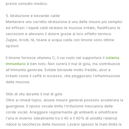
previo consulto medico.
5. Idratazione e bevande calde
Mantenere una corretta idratazione è una delle misure più semplici
ed efficaci. I liquidi caldi idratano le mucose irritate, fluidificano le
secrezioni e alleviano il dolore grazie al loro effetto termico.
Zuppe, brodi, tè, tisane e acqua calda con limone sono ottime
opzioni.
Il limone fornisce vitamina C, il cui ruolo nel supportare il
sistema
immunitario
è ben noto. Non curerà il mal di gola, ma contribuisce
all'immunità generale. Evitate bevande molto fredde, alcol e
irritanti come il caffè in eccesso, che peggiorano l'infiammazione
delle mucose.
Stile di vita durante il mal di gola
Oltre ai rimedi topici, alcune misure generali possono accelerare la
guarigione. Il riposo vocale limita l'irritazione meccanica delle
corde vocali. Arieggiare regolarmente gli ambienti e umidificare
l'aria in inverno (idealmente tra il 40 e il 60% di umidità relativa)
riduce la secchezza delle mucose. Lavarsi spesso le mani limita la