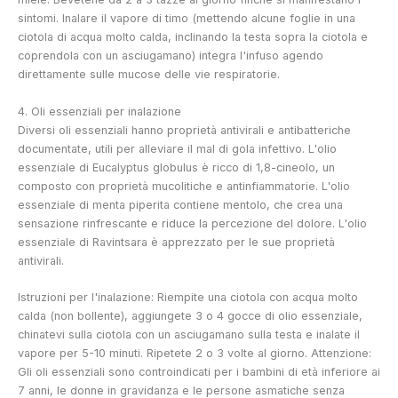
sintomi. Inalare il vapore di timo (mettendo alcune foglie in una
ciotola di acqua molto calda, inclinando la testa sopra la ciotola e
coprendola con un asciugamano) integra l'infuso agendo
direttamente sulle mucose delle vie respiratorie.
4. Oli essenziali per inalazione
Diversi oli essenziali hanno proprietà antivirali e antibatteriche
documentate, utili per alleviare il mal di gola infettivo. L'olio
essenziale di Eucalyptus globulus è ricco di 1,8-cineolo, un
composto con proprietà mucolitiche e antinfiammatorie. L'olio
essenziale di menta piperita contiene mentolo, che crea una
sensazione rinfrescante e riduce la percezione del dolore. L'olio
essenziale di Ravintsara è apprezzato per le sue proprietà
antivirali.
Istruzioni per l'inalazione: Riempite una ciotola con acqua molto
calda (non bollente), aggiungete 3 o 4 gocce di olio essenziale,
chinatevi sulla ciotola con un asciugamano sulla testa e inalate il
vapore per 5-10 minuti. Ripetete 2 o 3 volte al giorno. Attenzione:
Gli oli essenziali sono controindicati per i bambini di età inferiore ai
7 anni, le donne in gravidanza e le persone asmatiche senza