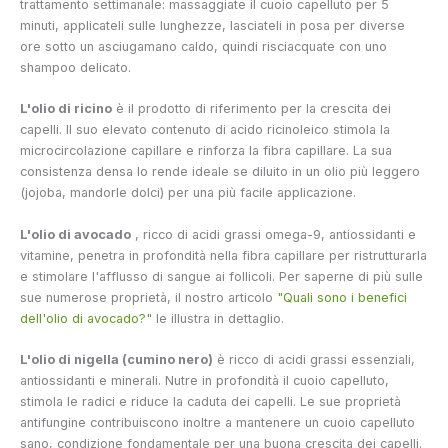
trattamento settimanale: massaggiate il cuoio capelluto per 5
minuti, applicateli sulle lunghezze, lasciateli in posa per diverse
ore sotto un asciugamano caldo, quindi risciacquate con uno
shampoo delicato.
L'olio di ricino
è il prodotto di riferimento per la crescita dei
capelli. Il suo elevato contenuto di acido ricinoleico stimola la
microcircolazione capillare e rinforza la fibra capillare. La sua
consistenza densa lo rende ideale se diluito in un olio più leggero
(jojoba, mandorle dolci) per una più facile applicazione.
L'olio di avocado
, ricco di acidi grassi omega-9, antiossidanti e
vitamine, penetra in profondità nella fibra capillare per ristrutturarla
e stimolare l'afflusso di sangue ai follicoli. Per saperne di più sulle
sue numerose proprietà, il nostro articolo
"Quali sono i benefici
dell'olio di avocado?"
le illustra in dettaglio.
L'olio di nigella (cumino nero)
è ricco di acidi grassi essenziali,
antiossidanti e minerali. Nutre in profondità il cuoio capelluto,
stimola le radici e riduce la caduta dei capelli. Le sue proprietà
antifungine contribuiscono inoltre a mantenere un cuoio capelluto
sano, condizione fondamentale per una buona crescita dei capelli.