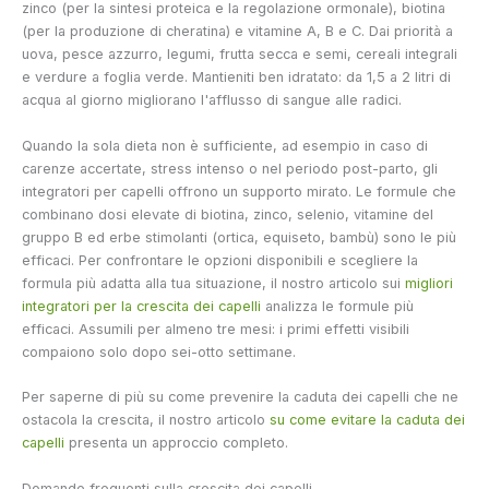
zinco (per la sintesi proteica e la regolazione ormonale), biotina
(per la produzione di cheratina) e vitamine A, B e C. Dai priorità a
uova, pesce azzurro, legumi, frutta secca e semi, cereali integrali
e verdure a foglia verde. Mantieniti ben idratato: da 1,5 a 2 litri di
acqua al giorno migliorano l'afflusso di sangue alle radici.
Quando la sola dieta non è sufficiente, ad esempio in caso di
carenze accertate, stress intenso o nel periodo post-parto, gli
integratori per capelli offrono un supporto mirato. Le formule che
combinano dosi elevate di biotina, zinco, selenio, vitamine del
gruppo B ed erbe stimolanti (ortica, equiseto, bambù) sono le più
efficaci. Per confrontare le opzioni disponibili e scegliere la
formula più adatta alla tua situazione, il nostro articolo sui
migliori
integratori per la crescita dei capelli
analizza le formule più
efficaci. Assumili per almeno tre mesi: i primi effetti visibili
compaiono solo dopo sei-otto settimane.
Per saperne di più su come prevenire la caduta dei capelli che ne
ostacola la crescita, il nostro articolo
su come evitare la caduta dei
capelli
presenta un approccio completo.
Domande frequenti sulla crescita dei capelli