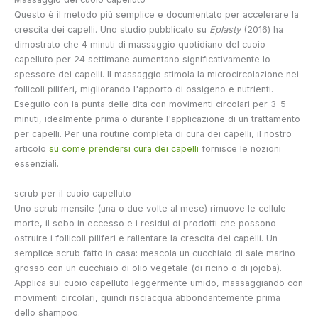
Questo è il metodo più semplice e documentato per accelerare la
crescita dei capelli. Uno studio pubblicato su
Eplasty
(2016) ha
dimostrato che 4 minuti di massaggio quotidiano del cuoio
capelluto per 24 settimane aumentano significativamente lo
spessore dei capelli. Il massaggio stimola la microcircolazione nei
follicoli piliferi, migliorando l'apporto di ossigeno e nutrienti.
Eseguilo con la punta delle dita con movimenti circolari per 3-5
minuti, idealmente prima o durante l'applicazione di un trattamento
per capelli. Per una routine completa di cura dei capelli, il nostro
articolo
su come prendersi cura dei capelli
fornisce le nozioni
essenziali.
scrub per il cuoio capelluto
Uno scrub mensile (una o due volte al mese) rimuove le cellule
morte, il sebo in eccesso e i residui di prodotti che possono
ostruire i follicoli piliferi e rallentare la crescita dei capelli. Un
semplice scrub fatto in casa: mescola un cucchiaio di sale marino
grosso con un cucchiaio di olio vegetale (di ricino o di jojoba).
Applica sul cuoio capelluto leggermente umido, massaggiando con
movimenti circolari, quindi risciacqua abbondantemente prima
dello shampoo.