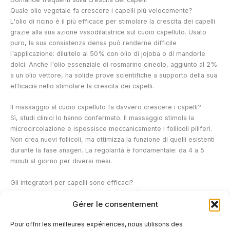
Quale olio vegetale fa crescere i capelli più velocemente?
L'olio di ricino è il più efficace per stimolare la crescita dei capelli
grazie alla sua azione vasodilatatrice sul cuoio capelluto. Usato
puro, la sua consistenza densa può renderne difficile
l'applicazione: diluitelo al 50% con olio di jojoba o di mandorle
dolci. Anche l'olio essenziale di rosmarino cineolo, aggiunto al 2%
a un olio vettore, ha solide prove scientifiche a supporto della sua
efficacia nello stimolare la crescita dei capelli.
Il massaggio al cuoio capelluto fa davvero crescere i capelli?
Sì, studi clinici lo hanno confermato. Il massaggio stimola la
microcircolazione e ispessisce meccanicamente i follicoli piliferi.
Non crea nuovi follicoli, ma ottimizza la funzione di quelli esistenti
durante la fase anagen. La regolarità è fondamentale: da 4 a 5
minuti al giorno per diversi mesi.
Gli integratori per capelli sono efficaci?
In caso di carenze nutrizionali accertate (biotina, zinco, ferro,
Gérer le consentement
vitamina D), sì: la loro efficacia è ben documentata. In una persona
senza carenze, gli effetti sono più modesti. Un esame del sangue
Pour offrir les meilleures expériences, nous utilisons des
prima di iniziare un ciclo di trattamento aiuta a identificare le