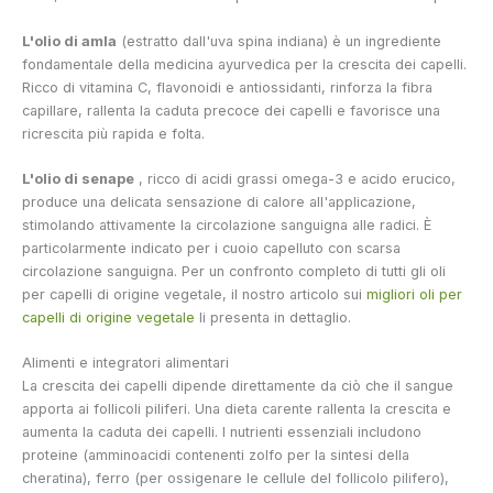
L'olio di amla
(estratto dall'uva spina indiana) è un ingrediente
fondamentale della medicina ayurvedica per la crescita dei capelli.
Ricco di vitamina C, flavonoidi e antiossidanti, rinforza la fibra
capillare, rallenta la caduta precoce dei capelli e favorisce una
ricrescita più rapida e folta.
L'olio di senape
, ricco di acidi grassi omega-3 e acido erucico,
produce una delicata sensazione di calore all'applicazione,
stimolando attivamente la circolazione sanguigna alle radici. È
particolarmente indicato per i cuoio capelluto con scarsa
circolazione sanguigna. Per un confronto completo di tutti gli oli
per capelli di origine vegetale, il nostro articolo sui
migliori oli per
capelli di origine vegetale
li presenta in dettaglio.
Alimenti e integratori alimentari
La crescita dei capelli dipende direttamente da ciò che il sangue
apporta ai follicoli piliferi. Una dieta carente rallenta la crescita e
aumenta la caduta dei capelli. I nutrienti essenziali includono
proteine (amminoacidi contenenti zolfo per la sintesi della
cheratina), ferro (per ossigenare le cellule del follicolo pilifero),