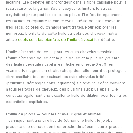
lécithine. Elle pénètre en profondeur dans la fibre capillaire pour la
restructurer et la gainer. Ses antioxydants limitent le stress
oxydatif et protègent les follicules pileux. Elle fortifie également
les racines et équilibre le cuir chevelu. Idéale pour les cheveux
très secs, colorés ou chimiquement traités. Pour explorer les
nombreux bienfaits de cette huile au-delà des cheveux, notre
article
quels sont les bienfaits de l’huile d’avocat
les détaille.
L’huile d’amande douce — pour les cuirs chevelus sensibles
L’huile d’amande douce est la plus douce et la plus polyvalente
des huiles végétales capillaires. Riche en oméga-6 et 9, en
vitamine E, magnésium et phospholipides, elle nourrit et protège la
fibre capillaire tout en apaisant les cuirs chevelus irrités
(pellicules, démangeaisons, squames). Sa texture légère convient
à tous les types de cheveux, des plus fins aux plus épais. Elle
constitue également une excellente huile de dilution pour les huiles
essentielles capillaires.
L’huile de jojoba — pour les cheveux gras et abîmés
Techniquement une cire liquide (et non une huile), le jojoba
présente une composition très proche du sébum naturel produit
par le cuir chevelu. Cette analogie lui confère une propriété unique