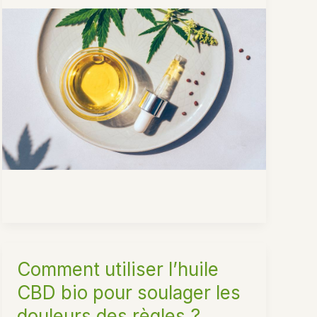
CBD
peut-
il
soulager
les
douleurs
neuropathiques
?
Comment utiliser l’huile
CBD bio pour soulager les
douleurs des règles ?