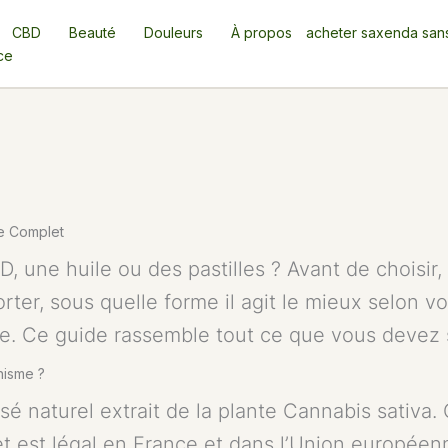
CBD
Beauté
Douleurs
À propos
acheter saxenda san
ce
de Complet
une huile ou des pastilles ? Avant de choisir, 
ter, sous quelle forme il agit le mieux selon vot
e. Ce guide rassemble tout ce que vous devez s
nisme ?
é naturel extrait de la plante Cannabis sativa.
t est légal en France et dans l’Union européen