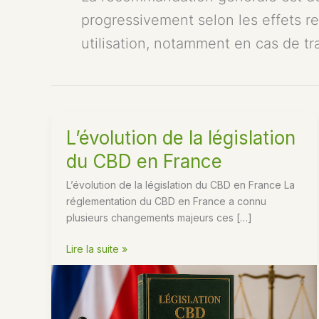
progressivement selon les effets re
utilisation, notamment en cas de 
L’évolution de la législation
du CBD en France
L’évolution de la législation du CBD en France La
réglementation du CBD en France a connu
plusieurs changements majeurs ces […]
L’évolution
Lire la suite »
de
la
législation
du