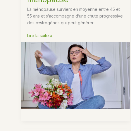
La ménopause survient en moyenne entre 45 et
55 ans et s’accompagne d’une chute progressive
des œstrogènes qui peut générer
Le
Lire la suite »
CBD
pour
soulager
les
symptômes
de
la
ménopause