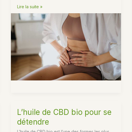
Le
Lire la suite »
CBD
pour
soulager
le
syndrome
de
l’intestin
irritable
L’huile de CBD bio pour se
détendre
L’huile de CBD bio est l’une des formes les plus