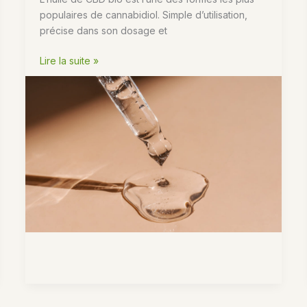
populaires de cannabidiol. Simple d’utilisation,
précise dans son dosage et
L’huile
Lire la suite »
de
CBD
bio
pour
se
détendre