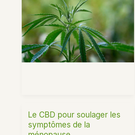
du
CBD
Le CBD pour soulager les
symptômes de la
ménopause