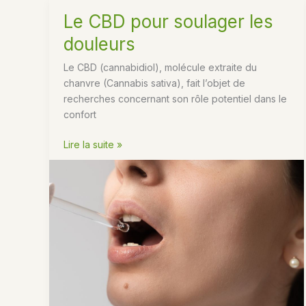
Le CBD pour soulager les
douleurs
Le CBD (cannabidiol), molécule extraite du
chanvre (Cannabis sativa), fait l’objet de
recherches concernant son rôle potentiel dans le
confort
Le
Lire la suite »
CBD
pour
soulager
les
douleurs