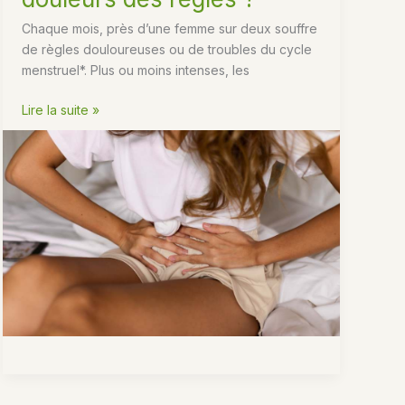
Chaque mois, près d’une femme sur deux souffre
de règles douloureuses ou de troubles du cycle
menstruel*. Plus ou moins intenses, les
Comment
Lire la suite »
utiliser
l’huile
CBD
bio
pour
soulager
les
douleurs
des
règles
?