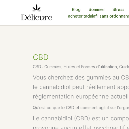
Aller
Blog
Sommeil
Stress
au
acheter tadalafil sans ordonnan
contenu
CBD
CBD : Gummies, Huiles et Formes d’utilisation, Gui
Vous cherchez des gummies au CBD, 
le cannabidiol peut réellement appor
réglementation européenne actuell
Qu’est-ce que le CBD et comment agit-il sur l’orga
Le cannabidiol (CBD) est un compos
provoque aucun effet psychoactif e