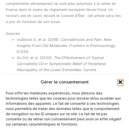
compléments alimentaires) ne sont plus autorisés à la vente en
France dans le cadre du règlement européen Novel Food. Un
recours est en cours devant le Conseil d’État ; cet article sera mis
à jour en fonction de son issue.
Sources
Vučković S. et al. (2018).
Cannabinoids and Pain: New
Insights From Old Molecules.
Frontiers in Pharmacology,
9:1259.
Xu D.H. et al. (2020).
The Effectiveness of Topical
Cannabidiol Oil in Symptomatic Relief of Peripheral
Neuropathy of the Lower Extremities.
Current
Pharmaceutical Biotechnology, 21(5):390-402.
Gérer le consentement
PubMed.
Cannabidiol as a potential treatment.
ncbi.nlm.nih.gov/pmc/articles/PMC6319597/
Pour offrir les meilleures expériences, nous utilisons des
Inserm.
Douleur chronique.
inserm.fr
technologies telles que les cookies pour stocker et/ou accéder aux
ANSES.
Le CBD (cannabidiol).
anses.fr
informations des appareils. Le fait de consentir à ces technologies
nous permettra de traiter des données telles que le comportement
de navigation ou les ID uniques sur ce site. Le fait de ne pas
←
Article précédent
Article suivant
→
consentir ou de retirer son consentement peut avoir un effet négatif
sur certaines caractéristiques et fonctions.