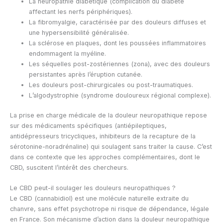
La neuropathie diabétique (complication du diabète
affectant les nerfs périphériques).
La fibromyalgie, caractérisée par des douleurs diffuses et
une hypersensibilité généralisée.
La sclérose en plaques, dont les poussées inflammatoires
endommagent la myéline.
Les séquelles post-zostériennes (zona), avec des douleurs
persistantes après l’éruption cutanée.
Les douleurs post-chirurgicales ou post-traumatiques.
L’algodystrophie (syndrome douloureux régional complexe).
La prise en charge médicale de la douleur neuropathique repose
sur des médicaments spécifiques (antiépileptiques,
antidépresseurs tricycliques, inhibiteurs de la recapture de la
sérotonine-noradrénaline) qui soulagent sans traiter la cause. C’est
dans ce contexte que les approches complémentaires, dont le
CBD, suscitent l’intérêt des chercheurs.
Le CBD peut-il soulager les douleurs neuropathiques ?
Le CBD (cannabidiol) est une molécule naturelle extraite du
chanvre, sans effet psychotrope ni risque de dépendance, légale
en France. Son mécanisme d’action dans la douleur neuropathique