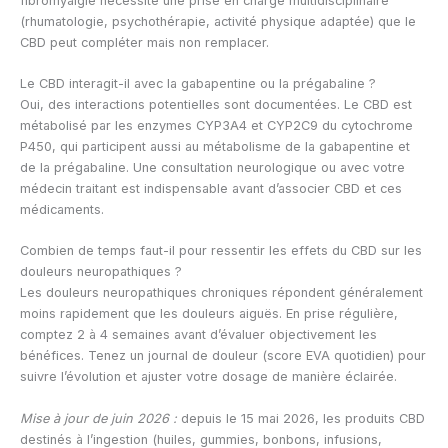
fibromyalgie nécessite une prise en charge multidisciplinaire
(rhumatologie, psychothérapie, activité physique adaptée) que le
CBD peut compléter mais non remplacer.
Le CBD interagit-il avec la gabapentine ou la prégabaline ?
Oui, des interactions potentielles sont documentées. Le CBD est
métabolisé par les enzymes CYP3A4 et CYP2C9 du cytochrome
P450, qui participent aussi au métabolisme de la gabapentine et
de la prégabaline. Une consultation neurologique ou avec votre
médecin traitant est indispensable avant d’associer CBD et ces
médicaments.
Combien de temps faut-il pour ressentir les effets du CBD sur les
douleurs neuropathiques ?
Les douleurs neuropathiques chroniques répondent généralement
moins rapidement que les douleurs aiguës. En prise régulière,
comptez 2 à 4 semaines avant d’évaluer objectivement les
bénéfices. Tenez un journal de douleur (score EVA quotidien) pour
suivre l’évolution et ajuster votre dosage de manière éclairée.
Mise à jour de juin 2026 :
depuis le 15 mai 2026, les produits CBD
destinés à l’ingestion (huiles, gummies, bonbons, infusions,