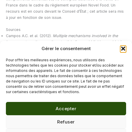
France dans le cadre du règlement européen Novel Food. Un
recours est en cours devant le Conseil d’État ; cet article sera mis
à jour en fonction de son issue.
Sources
Campos A.C. et al. (2012).
Multiple mechanisms involved in the
large-spectrum therapeutic potential of cannabidiol in psychiatric
Gérer le consentement
disorders.
Philosophical Transactions of the Royal Society B,
367(1607).
Pour offrir les meilleures expériences, nous utilisons des
ANSES.
Le CBD (cannabidiol).
anses.fr
technologies telles que les cookies pour stocker et/ou accéder aux
IFOP / MesBienfaits.fr (2022).
Les Français et le CBD.
informations des appareils. Le fait de consentir à ces technologies
nous permettra de traiter des données telles que le comportement
de navigation ou les ID uniques sur ce site. Le fait de ne pas
←
Article précédent
Article suivant
→
consentir ou de retirer son consentement peut avoir un effet négatif
sur certaines caractéristiques et fonctions.
Accepter
© 2026 Délicure · Blog bien-être naturel
Refuser
Mentions légales
·