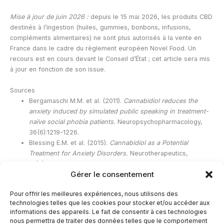
Mise à jour de juin 2026 :
depuis le 15 mai 2026, les produits CBD
destinés à l’ingestion (huiles, gummies, bonbons, infusions,
compléments alimentaires) ne sont plus autorisés à la vente en
France dans le cadre du règlement européen Novel Food. Un
recours est en cours devant le Conseil d’État ; cet article sera mis
à jour en fonction de son issue.
Sources
Bergamaschi M.M. et al. (2011).
Cannabidiol reduces the
anxiety induced by simulated public speaking in treatment-
naïve social phobia patients.
Neuropsychopharmacology,
36(6):1219-1226.
Blessing E.M. et al. (2015).
Cannabidiol as a Potential
Treatment for Anxiety Disorders.
Neurotherapeutics,
12(4):825-836.
Gérer le consentement
Mouslech Z. & Valla V. (2009).
Endocannabinoid system: An
overview of its potential in current medical practice.
Neuro
Pour offrir les meilleures expériences, nous utilisons des
Endocrinol Lett.
technologies telles que les cookies pour stocker et/ou accéder aux
ANSES.
Le CBD (cannabidiol).
anses.fr
informations des appareils. Le fait de consentir à ces technologies
nous permettra de traiter des données telles que le comportement