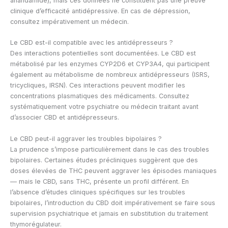
anandamide), mais ces données ne constituent pas une preuve
clinique d’efficacité antidépressive. En cas de dépression,
consultez impérativement un médecin.
Le CBD est-il compatible avec les antidépresseurs ?
Des interactions potentielles sont documentées. Le CBD est
métabolisé par les enzymes CYP2D6 et CYP3A4, qui participent
également au métabolisme de nombreux antidépresseurs (ISRS,
tricycliques, IRSN). Ces interactions peuvent modifier les
concentrations plasmatiques des médicaments. Consultez
systématiquement votre psychiatre ou médecin traitant avant
d’associer CBD et antidépresseurs.
Le CBD peut-il aggraver les troubles bipolaires ?
La prudence s’impose particulièrement dans le cas des troubles
bipolaires. Certaines études précliniques suggèrent que des
doses élevées de THC peuvent aggraver les épisodes maniaques
— mais le CBD, sans THC, présente un profil différent. En
l’absence d’études cliniques spécifiques sur les troubles
bipolaires, l’introduction du CBD doit impérativement se faire sous
supervision psychiatrique et jamais en substitution du traitement
thymorégulateur.