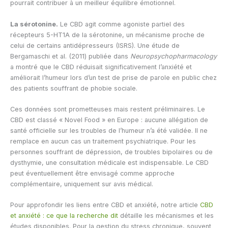
pourrait contribuer à un meilleur équilibre émotionnel.
La sérotonine.
Le CBD agit comme agoniste partiel des
récepteurs 5-HT1A de la sérotonine, un mécanisme proche de
celui de certains antidépresseurs (ISRS). Une étude de
Bergamaschi et al. (2011) publiée dans
Neuropsychopharmacology
a montré que le CBD réduisait significativement l’anxiété et
améliorait l’humeur lors d’un test de prise de parole en public chez
des patients souffrant de phobie sociale.
Ces données sont prometteuses mais restent préliminaires. Le
CBD est classé « Novel Food » en Europe : aucune allégation de
santé officielle sur les troubles de l’humeur n’a été validée. Il ne
remplace en aucun cas un traitement psychiatrique. Pour les
personnes souffrant de dépression, de troubles bipolaires ou de
dysthymie, une consultation médicale est indispensable. Le CBD
peut éventuellement être envisagé comme approche
complémentaire, uniquement sur avis médical.
Pour approfondir les liens entre CBD et anxiété, notre article
CBD
et anxiété : ce que la recherche dit
détaille les mécanismes et les
études disponibles. Pour la gestion du stress chronique, souvent