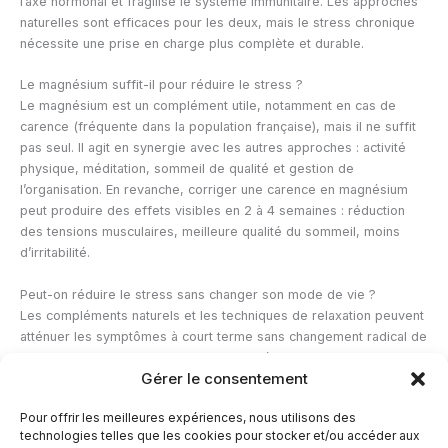
l’axe hormonal et fragilise le système immunitaire. Les approches
naturelles sont efficaces pour les deux, mais le stress chronique
nécessite une prise en charge plus complète et durable.
Le magnésium suffit-il pour réduire le stress ?
Le magnésium est un complément utile, notamment en cas de
carence (fréquente dans la population française), mais il ne suffit
pas seul. Il agit en synergie avec les autres approches : activité
physique, méditation, sommeil de qualité et gestion de
l’organisation. En revanche, corriger une carence en magnésium
peut produire des effets visibles en 2 à 4 semaines : réduction
des tensions musculaires, meilleure qualité du sommeil, moins
d’irritabilité.
Peut-on réduire le stress sans changer son mode de vie ?
Les compléments naturels et les techniques de relaxation peuvent
atténuer les symptômes à court terme sans changement radical de
mode de vie. Mais les effets durables nécessitent des
Gérer le consentement
ajustements comportementaux : plus d’activité physique, meilleur
sommeil, organisation plus structurée. Les personnes qui
Pour offrir les meilleures expériences, nous utilisons des
n’intègrent que des compléments sans modifier leurs habitudes
technologies telles que les cookies pour stocker et/ou accéder aux
observent généralement des effets limités et transitoires.