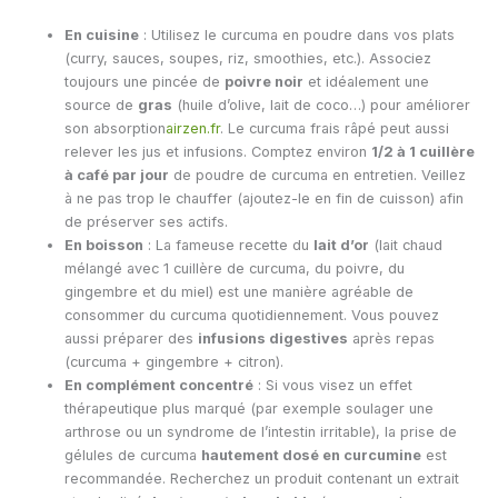
En cuisine
: Utilisez le curcuma en poudre dans vos plats
(curry, sauces, soupes, riz, smoothies, etc.). Associez
toujours une pincée de
poivre noir
et idéalement une
source de
gras
(huile d’olive, lait de coco…) pour améliorer
son absorption
airzen.fr
. Le curcuma frais râpé peut aussi
relever les jus et infusions. Comptez environ
1/2 à 1 cuillère
à café par jour
de poudre de curcuma en entretien. Veillez
à ne pas trop le chauffer (ajoutez-le en fin de cuisson) afin
de préserver ses actifs.
En boisson
: La fameuse recette du
lait d’or
(lait chaud
mélangé avec 1 cuillère de curcuma, du poivre, du
gingembre et du miel) est une manière agréable de
consommer du curcuma quotidiennement. Vous pouvez
aussi préparer des
infusions digestives
après repas
(curcuma + gingembre + citron).
En complément concentré
: Si vous visez un effet
thérapeutique plus marqué (par exemple soulager une
arthrose ou un syndrome de l’intestin irritable), la prise de
gélules de curcuma
hautement dosé en curcumine
est
recommandée. Recherchez un produit contenant un extrait