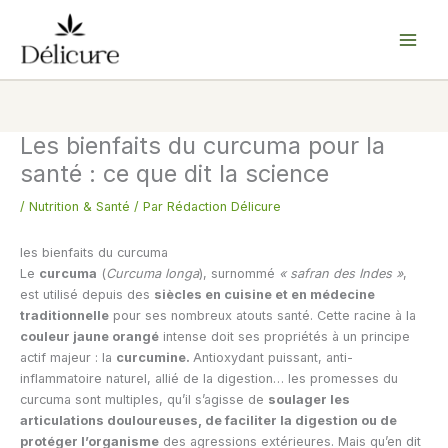
Aller
au
contenu
Les bienfaits du curcuma pour la
santé : ce que dit la science
/
Nutrition & Santé
/ Par
Rédaction Délicure
les bienfaits du curcuma
Le
curcuma
(
Curcuma longa
), surnommé
« safran des Indes »
,
est utilisé depuis des
siècles en cuisine et en médecine
traditionnelle
pour ses nombreux atouts santé. Cette racine à la
couleur jaune orangé
intense doit ses propriétés à un principe
actif majeur : la
curcumine.
Antioxydant puissant, anti-
inflammatoire naturel, allié de la digestion… les promesses du
curcuma sont multiples, qu’il s’agisse de
soulager les
articulations douloureuses, de faciliter la digestion ou de
protéger l’organisme
des agressions extérieures. Mais qu’en dit