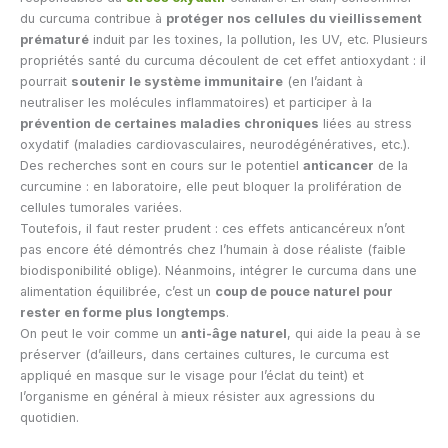
du curcuma contribue à
protéger nos cellules du vieillissement
prématuré
induit par les toxines, la pollution, les UV, etc. Plusieurs
propriétés santé du curcuma découlent de cet effet antioxydant : il
pourrait
soutenir le système immunitaire
(en l’aidant à
neutraliser les molécules inflammatoires) et participer à la
prévention de certaines maladies chroniques
liées au stress
oxydatif (maladies cardiovasculaires, neurodégénératives, etc.).
Des recherches sont en cours sur le potentiel
anticancer
de la
curcumine : en laboratoire, elle peut bloquer la prolifération de
cellules tumorales variées.
Toutefois, il faut rester prudent : ces effets anticancéreux n’ont
pas encore été démontrés chez l’humain à dose réaliste (faible
biodisponibilité oblige). Néanmoins, intégrer le curcuma dans une
alimentation équilibrée, c’est un
coup de pouce naturel pour
rester en forme plus longtemps
.
On peut le voir comme un
anti-âge naturel
, qui aide la peau à se
préserver (d’ailleurs, dans certaines cultures, le curcuma est
appliqué en masque sur le visage pour l’éclat du teint) et
l’organisme en général à mieux résister aux agressions du
quotidien.