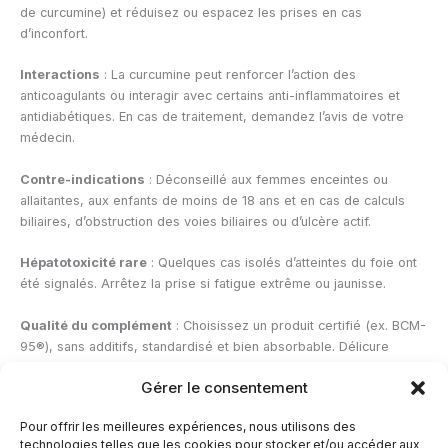
de curcumine) et réduisez ou espacez les prises en cas
d’inconfort.
Interactions
: La curcumine peut renforcer l’action des
anticoagulants ou interagir avec certains anti-inflammatoires et
antidiabétiques. En cas de traitement, demandez l’avis de votre
médecin.
Contre-indications
: Déconseillé aux femmes enceintes ou
allaitantes, aux enfants de moins de 18 ans et en cas de calculs
biliaires, d’obstruction des voies biliaires ou d’ulcère actif.
Hépatotoxicité rare
: Quelques cas isolés d’atteintes du foie ont
été signalés. Arrêtez la prise si fatigue extrême ou jaunisse.
Qualité du complément
: Choisissez un produit certifié (ex. BCM-
95®), sans additifs, standardisé et bien absorbable. Délicure
garantit des gélules 100 % naturelles, vegan, sans OGM ni
Gérer le consentement
colorants.
Pour offrir les meilleures expériences, nous utilisons des
Bien dosé et contrôlé, le curcuma reste un allié sûr de la
technologies telles que les cookies pour stocker et/ou accéder aux