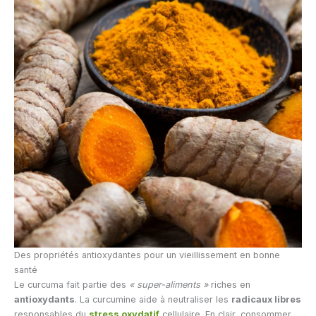
Des propriétés antioxydantes pour un vieillissement en bonne
santé
Le curcuma fait partie des
« super-aliments »
riches en
antioxydants
. La curcumine aide à neutraliser les
radicaux libres
responsables du
stress oxydatif
cellulaire. En clair, consommer