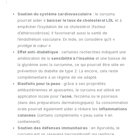
:
Soutien du système cardiovasculaire
: le curcuma
pourrait aider à
baisser le taux de cholestérol LDL
et à
empêcher l’oxydation de ce cholestérol (facteur
d’athérosclérose). Il favoriserait aussi la santé de
l’endothélium vasculaire. En Inde, on considère qu’il
«
protège le cœur »
.
Effet anti-diabétique
: certaines recherches indiquent une
amélioration de la
sensibilité à l’insuline
et une baisse de
la glycémie avec la curcumine, ce qui pourrait être utile en
prévention du diabète de type 2. Là encore, cela reste
complémentaire à un régime de vie adapté.
Bienfaits pour la peau
: grâce à ses propriétés
antibactériennes et apaisantes, le curcuma est utilisé en
application locale pour l’
acné
, l’eczéma ou le psoriasis
(dans des préparations dermatologiques). Sa consommation
orale pourrait également aider à réduire les
inflammations
cutanées
(certains compléments « peau saine » en
contiennent).
Soutien des défenses immunitaires
: en Ayurvéda, le
curcuma est un
rasayana
(reconstituant) qui renforce