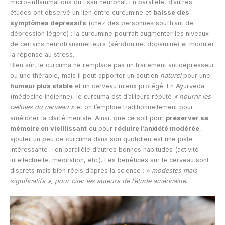
micro-inflammations du tissu neuronal. En parallèle, d’autres
études ont observé un lien entre curcumine et
baisse des
symptômes dépressifs
(chez des personnes souffrant de
dépression légère) : la curcumine pourrait augmenter les niveaux
de certains neurotransmetteurs (sérotonine, dopamine) et moduler
la réponse au stress.
Bien sûr, le curcuma ne remplace pas un traitement antidépresseur
ou une thérapie, mais il peut apporter un soutien
naturel
pour une
humeur plus stable
et un cerveau mieux protégé. En Ayurveda
(médecine indienne), le curcuma est d’ailleurs réputé
« nourrir les
cellules du cerveau »
et on l’emploie traditionnellement pour
améliorer la clarté mentale. Ainsi, que ce soit pour
préserver sa
mémoire en vieillissant
ou pour
réduire l’anxiété modérée
,
ajouter un peu de curcuma dans son quotidien est une piste
intéressante – en parallèle d’autres bonnes habitudes (activité
intellectuelle, méditation, etc.). Les bénéfices sur le cerveau sont
discrets mais bien réels d’après la science :
« modestes mais
significatifs », pour citer les auteurs de l’étude américaine
.