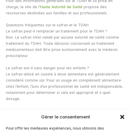
Pour des informations générales sur le TDAH et sa prise en
charge, le site de l’
Haute Autorité de Santé
propose des
ressources destinées aux familles et aux professionnels.
Questions fréquentes sur le safran et le TDAH
Le safran peut-il remplacer un traitement pour le TDAH ?
Non. Le safran n’est validé par aucune autorité de santé comme
traitement du TDAH. Toute décision concernant un traitement
médicamenteux doit être prise exclusivement avec le médecin
prescripteur.
Le safran est-il sans danger pour les enfants ?
Le safran utilisé en cuisine à dose alimentaire est généralement
considéré comme sûr. Pour un usage en complément alimentaire
chez l’enfant, l’avis d’un professionnel de santé est indispensable,
notamment pour déterminer si cela est approprié et à quel
dosage.
Peut-on associer le safran à un traitement médicamenteux pour le
Gérer le consentement
TDAH ?
Cette question doit être posée exclusivement au médecin traitant
Pour offrir les meilleures expériences, nous utilisons des
ou au pharmacien, qui pourront évaluer les risques d’interaction et