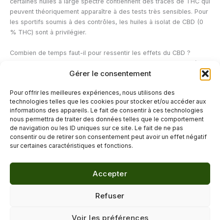
certaines huiles à large spectre contiennent des traces de THC qui
peuvent théoriquement apparaître à des tests très sensibles. Pour
les sportifs soumis à des contrôles, les huiles à isolat de CBD (0
% THC) sont à privilégier.
Combien de temps faut-il pour ressentir les effets du CBD ?
Par voie sublinguale, les premiers effets se ressentent en 15 à 30
Gérer le consentement
minutes. Pour les effets durables (réduction chronique de
l’anxiété, amélioration du sommeil), une prise régulière sur 2 à 4
Pour offrir les meilleures expériences, nous utilisons des
semaines est généralement nécessaire. Les effets varient selon le
technologies telles que les cookies pour stocker et/ou accéder aux
métabolisme, le poids et la sensibilité individuelle au CBD.
informations des appareils. Le fait de consentir à ces technologies
nous permettra de traiter des données telles que le comportement
de navigation ou les ID uniques sur ce site. Le fait de ne pas
←
Article précédent
Article suivant
→
consentir ou de retirer son consentement peut avoir un effet négatif
sur certaines caractéristiques et fonctions.
Accepter
© 2026 Délicure · Blog bien-être naturel
Refuser
Mentions légales
·
Confidentialité
·
Voir les préférences