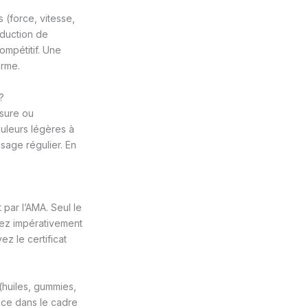
 (force, vitesse,
éduction de
ompétitif. Une
erme.
?
ssure ou
ouleurs légères à
sage régulier. En
 par l’AMA. Seul le
ssez impérativement
z le certificat
(huiles, gummies,
nce dans le cadre