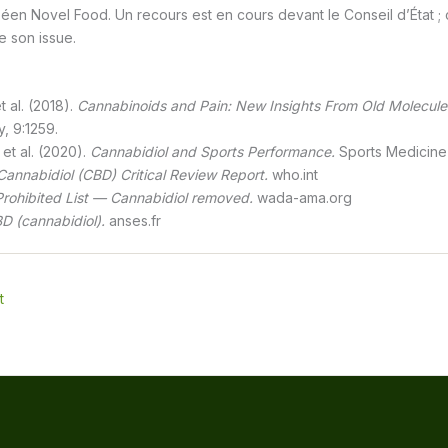
en Novel Food. Un recours est en cours devant le Conseil d’État ; c
e son issue.
t al. (2018).
Cannabinoids and Pain: New Insights From Old Molecule
, 9:1259.
et al. (2020).
Cannabidiol and Sports Performance.
Sports Medicine
Cannabidiol (CBD) Critical Review Report.
who.int
Prohibited List — Cannabidiol removed.
wada-ama.org
D (cannabidiol).
anses.fr
t