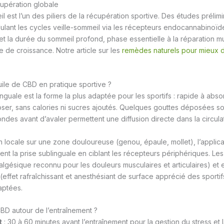
cupération globale
l est l’un des piliers de la récupération sportive. Des études prélim
lant les cycles veille-sommeil via les récepteurs endocannabinoïde
 et la durée du sommeil profond, phase essentielle à la réparation mu
 de croissance. Notre article sur les
remèdes naturels pour mieux d
huile de CBD en pratique sportive ?
nguale est la forme la plus adaptée pour les sportifs : rapide à abso
doser, sans calories ni sucres ajoutés. Quelques gouttes déposées so
des avant d’avaler permettent une diffusion directe dans la circula
n locale sur une zone douloureuse (genou, épaule, mollet), l’applica
nt la prise sublinguale en ciblant les récepteurs périphériques. Les
algésique reconnu pour les douleurs musculaires et articulaires) et e
effet rafraîchissant et anesthésiant de surface apprécié des sportif
aptées.
BD autour de l’entraînement ?
t
: 30 à 60 minutes avant l’entraînement pour la gestion du stress et 