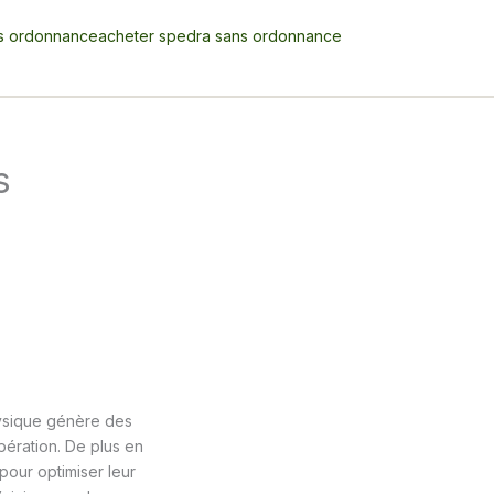
s ordonnance
acheter spedra sans ordonnance
s
physique génère des
pération. De plus en
pour optimiser leur