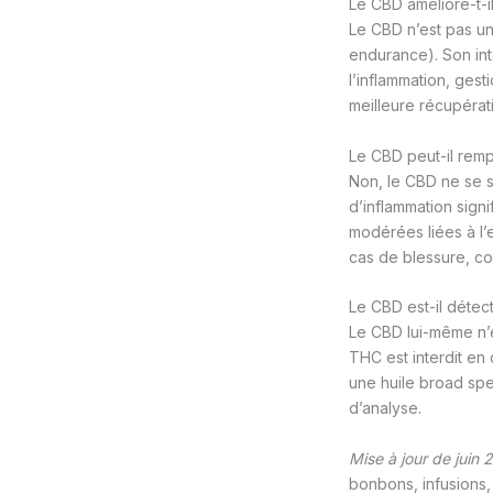
Le CBD améliore-t-i
Le CBD n’est pas un
endurance). Son int
l’inflammation, gest
meilleure récupérat
Le CBD peut-il remp
Non, le CBD ne se 
d’inflammation sign
modérées liées à l’
cas de blessure, co
Le CBD est-il détec
Le CBD lui-même n’e
THC est interdit en 
une huile broad spe
d’analyse.
Mise à jour de juin 
bonbons, infusions,