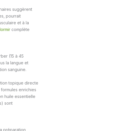
inaires suggèrent
s, pourrait
sculaire et à la
ormir
complète
rber (15 à 45
us la langue et
tion sanguine.
tion topique directe
 formules enrichies
n huile essentielle
s) sont
la préparation