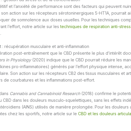
titif et l’anxiété de performance sont des facteurs qui peuvent nuire
a son action sur les récepteurs sérotoninergiques 5-HT1A, pourrait a
voquer de somnolence aux doses usuelles. Pour les techniques com
nt l’effort, notre article sur les
techniques de respiration anti-stress
.
 : récupération musculaire et anti-inflammation
ération post-entraînement que le CBD présente le plus d’intérêt d
ers in Physiology
(2020) indique que le CBD pourrait réduire les ma
kines pro-inflammatoires) générés par l’effort physique intense, accé
ire. Son action sur les récepteurs CB2 des tissus musculaires et arti
s de courbatures et les inflammations post-effort.
 dans
Cannabis and Cannabinoid Research
(2018) confirme le potent
du CBD dans les douleurs musculo-squelettiques, sans les effets indé
téroïdiens (AINS) utilisés de manière prolongée. Pour les douleurs a
es chez les sportifs, notre article sur le
CBD et les douleurs articula