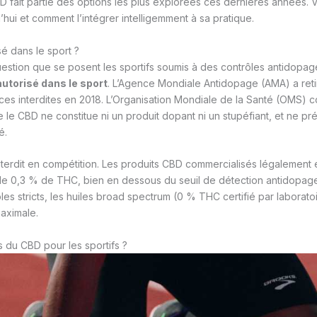
D fait partie des options les plus explorées ces dernières années. V
’hui et comment l’intégrer intelligemment à sa pratique.
sé dans le sport ?
uestion que se posent les sportifs soumis à des contrôles antidopag
autorisé dans le sport
. L’Agence Mondiale Antidopage (AMA) a reti
nces interdites en 2018. L’Organisation Mondiale de la Santé (OMS) 
 le CBD ne constitue ni un produit dopant ni un stupéfiant, et ne p
é.
nterdit en compétition. Les produits CBD commercialisés légalement
e 0,3 % de THC, bien en dessous du seuil de détection antidopage.
les stricts, les huiles broad spectrum (0 % THC certifié par laborat
maximale.
s du CBD pour les sportifs ?