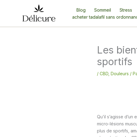
Aller
Blog
Sommeil
Stress
au
acheter tadalafil sans ordonnan
contenu
Les bien
sportifs
/
CBD
,
Douleurs
/ P
Qu’il s’agisse d’un 
micro-lésions muscul
plus de sportifs, a