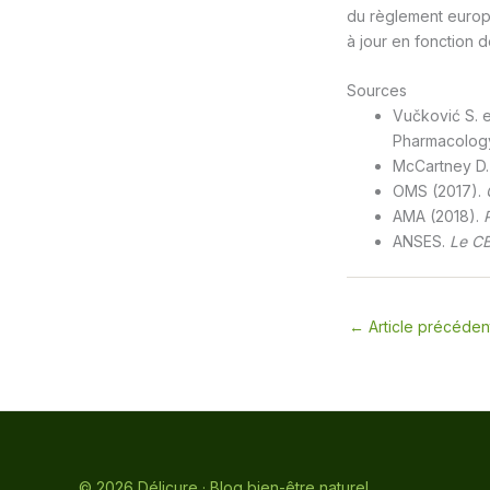
du règlement europé
à jour en fonction d
Sources
Vučković S. e
Pharmacology
McCartney D. 
OMS (2017).
AMA (2018).
ANSES.
Le CB
←
Article précéden
© 2026 Délicure · Blog bien-être naturel