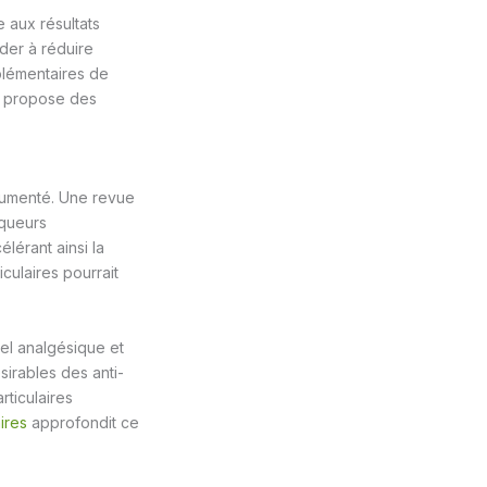
 aux résultats
ider à réduire
plémentaires de
propose des
ocumenté. Une revue
rqueurs
lérant ainsi la
culaires pourrait
iel analgésique et
sirables des anti-
rticulaires
ires
approfondit ce