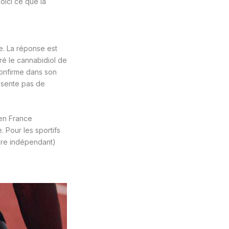
oici ce que la
e. La réponse est
ré le cannabidiol de
confirme dans son
résente pas de
 en France
 Pour les sportifs
oire indépendant)