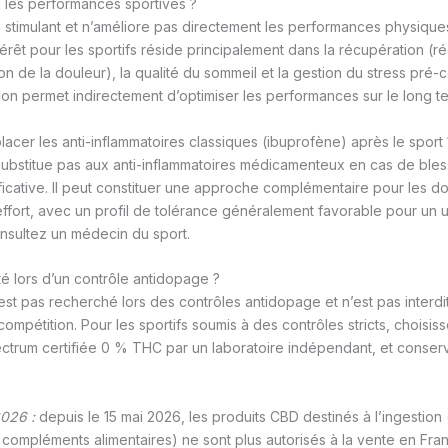
l les performances sportives ?
 stimulant et n’améliore pas directement les performances physiques
érêt pour les sportifs réside principalement dans la récupération (r
ion de la douleur), la qualité du sommeil et la gestion du stress pré-c
ion permet indirectement d’optimiser les performances sur le long t
lacer les anti-inflammatoires classiques (ibuprofène) après le sport 
substitue pas aux anti-inflammatoires médicamenteux en cas de ble
ificative. Il peut constituer une approche complémentaire pour les d
effort, avec un profil de tolérance généralement favorable pour un u
nsultez un médecin du sport.
té lors d’un contrôle antidopage ?
st pas recherché lors des contrôles antidopage et n’est pas interdit
compétition. Pour les sportifs soumis à des contrôles stricts, choisi
ctrum certifiée 0 % THC par un laboratoire indépendant, et conserve
2026 :
depuis le 15 mai 2026, les produits CBD destinés à l’ingestion 
 compléments alimentaires) ne sont plus autorisés à la vente en Fra