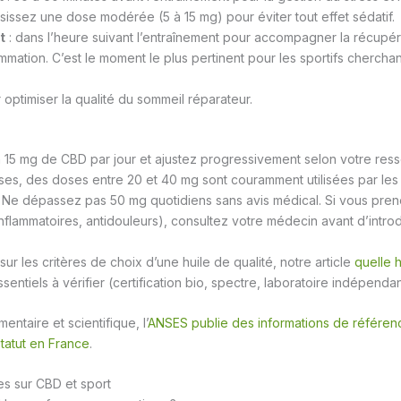
sissez une dose modérée (5 à 15 mg) pour éviter tout effet sédatif.
t
: dans l’heure suivant l’entraînement pour accompagner la récupér
lammation. C’est le moment le plus pertinent pour les sportifs cherchan
 optimiser la qualité du sommeil réparateur.
15 mg de CBD par jour et ajustez progressivement selon votre resse
ses, des doses entre 20 et 40 mg sont couramment utilisées par les 
. Ne dépassez pas 50 mg quotidiens sans avis médical. Si vous pre
nflammatoires, antidouleurs), consultez votre médecin avant d’introd
sur les critères de choix d’une huile de qualité, notre article
quelle 
ssentiels à vérifier (certification bio, spectre, laboratoire indépendan
entaire et scientifique, l’
ANSES publie des informations de référenc
statut en France
.
s sur CBD et sport