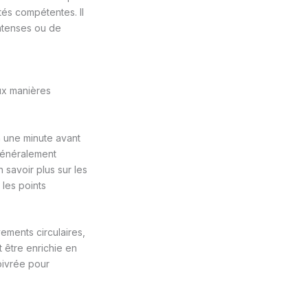
tés compétentes. Il
intenses ou de
eux manières
 une minute avant
 généralement
 savoir plus sur les
 les points
ements circulaires,
t être enrichie en
oivrée pour