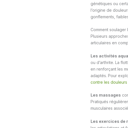
génétiques ou certa
l’origine de douleur
gonflements, faibles
Comment soulager le
Plusieurs approches
articulaires en comp
Les activités aqu
ou d’arthrite. La flo
en renforçant les mu
adaptés. Pour explo
contre les douleurs 
Les massages
cont
Pratiqués régulièrem
musculaires associé
Les exercices de
les articulations et 