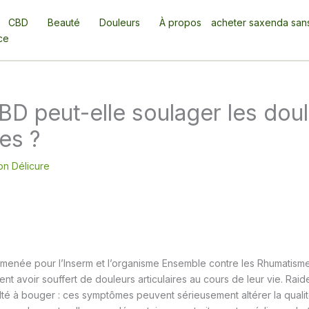
CBD
Beauté
Douleurs
À propos
acheter saxenda san
ce
CBD peut-elle soulager les dou
res ?
on Délicure
menée pour l’Inserm et l’organisme Ensemble contre les Rhumatism
nt avoir souffert de douleurs articulaires au cours de leur vie. Raid
ulté à bouger : ces symptômes peuvent sérieusement altérer la qualit