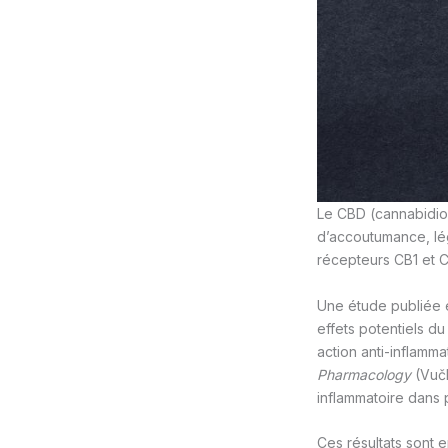
Le CBD (cannabidiol
d’accoutumance, lég
récepteurs CB1 et CB
Une étude publiée
effets potentiels du
action anti-inflamm
Pharmacology
(Vučk
inflammatoire dans 
Ces résultats sont 