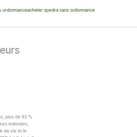
s ordonnance
acheter spedra sans ordonnance
leurs
es, plus de 93 %
eurs matinales,
é de vie et le