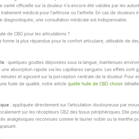
 santé officielle sur la douleur n’a encore été validée par les autori
raitement médical pour l’arthrose ou l’arthrite. En cas de douleurs 
ire diagnostiquée, une consultation médicale est indispensable.
uile de CBD pour les articulations ?
a forme la plus répandue pour le confort articulaire, utilisable de d
le
: quelques gouttes déposées sous la langue, maintenues environ
 une absorption rapide via les capillaires sanguins. Les effets sont
 minutes et agissent sur la perception centrale de la douleur. Pour en
une huile de qualité, notre article
quelle huile de CBD choisir
détaille
ique
: appliquée directement sur l’articulation douloureuse par mouv
localement sur les récepteurs CB2 des tissus périphériques. Elle peu
étés analgésiques reconnues comme le laurier noble ou la menthe p
apaisant.