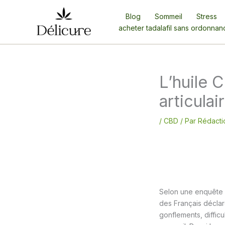
Aller
Blog
Sommeil
Stress
au
acheter tadalafil sans ordonnan
contenu
L’huile 
articulai
/
CBD
/ Par
Rédacti
Selon une enquête 
des Français déclare
gonflements, diffic