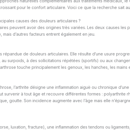
approches naturelles complémentaires aux traitements médicaux, le CB
croissant pour le confort articulaire. Voici ce que la recherche sait au
ncipales causes des douleurs articulaires ?
laires peuvent avoir des origines très variées. Les deux causes les 
ite, mais d’autres facteurs entrent également en jeu.
us répandue de douleurs articulaires. Elle résulte d’une usure progre
e, au surpoids, à des sollicitations répétées (sportifs) ou aux chan
arthrose touche principalement les genoux, les hanches, les mains et
throse, l’arthrite désigne une inflammation aiguë ou chronique d’une
peut survenir à tout âge et recouvre différentes formes : polyarthrite 
que, goutte. Son incidence augmente avec l’âge mais elle n’éparg
orse, luxation, fracture), une inflammation des tendons ou ligaments