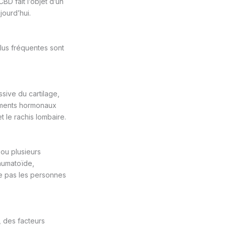
D fait l’objet d’un
jourd’hui.
plus fréquentes sont
ssive du cartilage,
gements hormonaux
 le rachis lombaire.
 ou plusieurs
rhumatoïde,
ne pas les personnes
, des facteurs