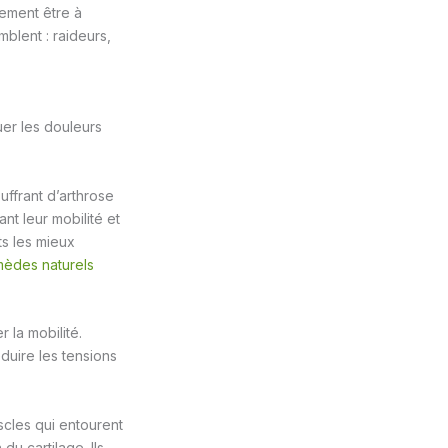
ement être à
mblent : raideurs,
uer les douleurs
ffrant d’arthrose
ant leur mobilité et
ts les mieux
mèdes naturels
r la mobilité.
éduire les tensions
scles qui entourent
 du cartilage. Ils