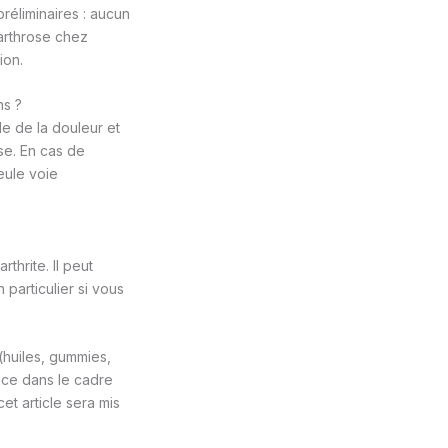
réliminaires : aucun
’arthrose chez
ion.
ns ?
le de la douleur et
se. En cas de
eule voie
thrite. Il peut
particulier si vous
(huiles, gummies,
nce dans le cadre
et article sera mis