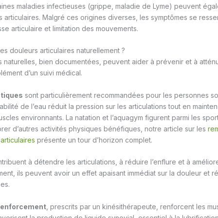
ines maladies infectieuses (grippe, maladie de Lyme) peuvent égal
s articulaires. Malgré ces origines diverses, les symptômes se resse
se articulaire et limitation des mouvements.
s douleurs articulaires naturellement ?
 naturelles, bien documentées, peuvent aider à prévenir et à attén
lément d’un suivi médical.
atiques
sont particulièrement recommandées pour les personnes sou
ttabilité de l’eau réduit la pression sur les articulations tout en mainten
scles environnants. La natation et l’aquagym figurent parmi les spor
rer d’autres activités physiques bénéfiques, notre article sur les
re
articulaires
présente un tour d’horizon complet.
ribuent à détendre les articulations, à réduire l’enflure et à améliore
ent, ils peuvent avoir un effet apaisant immédiat sur la douleur et r
es.
 renforcement
, prescrits par un kinésithérapeute, renforcent les mu
favorisent la production de liquide synovial, essentiel à la lubrification