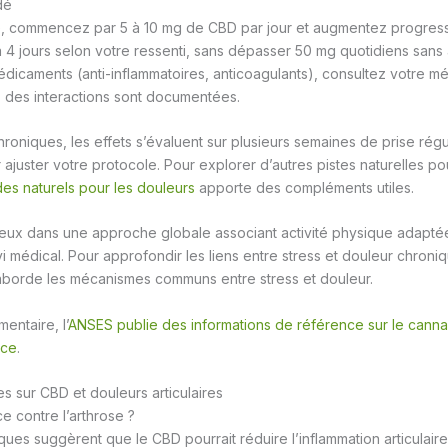
dé
le, commencez par 5 à 10 mg de CBD par jour et augmentez progress
à 4 jours selon votre ressenti, sans dépasser 50 mg quotidiens sans 
icaments (anti-inflammatoires, anticoagulants), consultez votre m
 : des interactions sont documentées.
hroniques, les effets s’évaluent sur plusieurs semaines de prise rég
 ajuster votre protocole. Pour explorer d’autres pistes naturelles po
es naturels pour les douleurs
apporte des compléments utiles.
eux dans une approche globale associant activité physique adaptée,
vi médical. Pour approfondir les liens entre stress et douleur chroniqu
borde les mécanismes communs entre stress et douleur.
entaire, l’
ANSES publie des informations de référence sur le cannabi
nce
.
s sur CBD et douleurs articulaires
ce contre l’arthrose ?
ques suggèrent que le CBD pourrait réduire l’inflammation articulaire