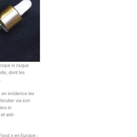
trope ni risque
ïde, dont les
.
s en évidence les
ticulier via son
ers in
et anti-
 Food » en Europe :