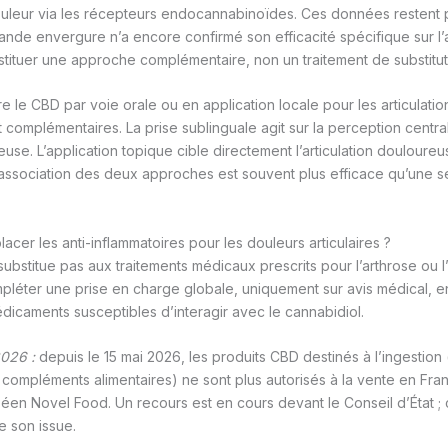
uleur via les récepteurs endocannabinoïdes. Ces données restent p
rande envergure n’a encore confirmé son efficacité spécifique sur l
nstituer une approche complémentaire, non un traitement de substitut
e le CBD par voie orale ou en application locale pour les articulatio
 complémentaires. La prise sublinguale agit sur la perception centra
use. L’application topique cible directement l’articulation douloureu
l’association des deux approches est souvent plus efficace qu’une s
acer les anti-inflammatoires pour les douleurs articulaires ?
bstitue pas aux traitements médicaux prescrits pour l’arthrose ou l’ar
léter une prise en charge globale, uniquement sur avis médical, en 
icaments susceptibles d’interagir avec le cannabidiol.
2026 :
depuis le 15 mai 2026, les produits CBD destinés à l’ingestion 
 compléments alimentaires) ne sont plus autorisés à la vente en Fra
en Novel Food. Un recours est en cours devant le Conseil d’État ; c
e son issue.