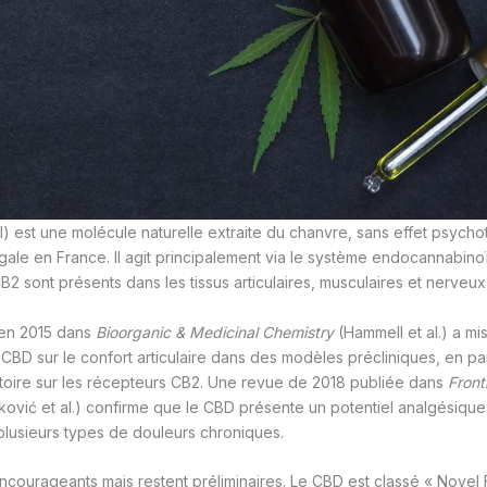
) est une molécule naturelle extraite du chanvre, sans effet psycho
ale en France. Il agit principalement via le système endocannabino
2 sont présents dans les tissus articulaires, musculaires et nerveux
 en 2015 dans
Bioorganic & Medicinal Chemistry
(Hammell et al.) a mi
 CBD sur le confort articulaire dans des modèles précliniques, en par
atoire sur les récepteurs CB2. Une revue de 2018 publiée dans
Fronti
ović et al.) confirme que le CBD présente un potentiel analgésique 
plusieurs types de douleurs chroniques.
encourageants mais restent préliminaires. Le CBD est classé « Novel