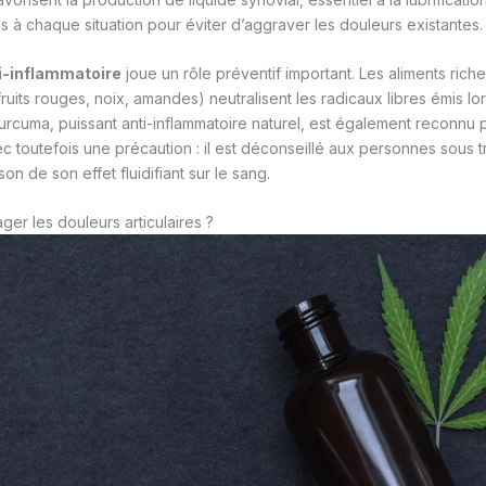
s à chaque situation pour éviter d’aggraver les douleurs existantes.
ti-inflammatoire
joue un rôle préventif important. Les aliments rich
fruits rouges, noix, amandes) neutralisent les radicaux libres émis lo
curcuma, puissant anti-inflammatoire naturel, est également reconnu 
vec toutefois une précaution : il est déconseillé aux personnes sous 
on de son effet fluidifiant sur le sang.
ger les douleurs articulaires ?