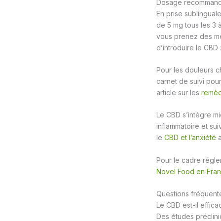
Dosage recomman
En prise sublingua
de 5 mg tous les 3 
vous prenez des méd
d’introduire le CBD
Pour les douleurs c
carnet de suivi pour
article sur les
remèd
Le CBD s’intègre mi
inflammatoire et sui
le
CBD et l’anxiété
a
Pour le cadre réglem
Novel Food en Fra
Questions fréquente
Le CBD est-il effica
Des études préclini