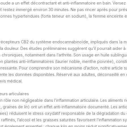
oude a un effet décontractant et anti-inflammatoire en bain. Versez 
et restez immergé environ 30 minutes. Ne pas rincer après pour prése
sonnes hypertendues (forte teneur en sodium), la femme enceinte et
s récepteurs CB2 du système endocannabinoïde, impliqués dans la m
 la douleur. Des études préliminaires suggèrent qu’il pourrait aider à
es chroniques, notamment dans l’arthrite. Son usage en huile subling
en plantes anti-inflammatoires (laurier noble, menthe poivrée), cons
ressante. Pour comprendre son mécanisme d’action, notre article s
nte les données disponibles. Réservé aux adultes, déconseillé en 
avis médical.
eurs articulaires
un rôle non négligeable dans l’inflammation articulaire. Les aliments
, graines de lin) ont un effet anti-inflammatoire documenté. Les antio
ies) réduisent le stress oxydatif responsable de la dégradation du c
s raffinés, l’alcool et les graisses saturées favorisent l’inflammation 
t également essentiel : chaque kilo en moins réduit significativemen