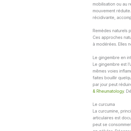
mobilisation ou au r
mouvement réduite. 
récidivante, accomp
Remèdes naturels po
Ces approches natur
à modérées. Elles n
Le gingembre en in
Le gingembre est l’u
mêmes voies inflamm
faites bouillir que
par jour peut réduir
& Rheumatology
. D
Le curcuma
La curcumine, princi
articulaires est do
peut se consommer e