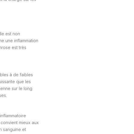
lle est non
gne une inflammation
hrose est très
les à de faibles
uissante que les
dienne sur le long
ues.
inflammatoire
) convient mieux aux
on sanguine et