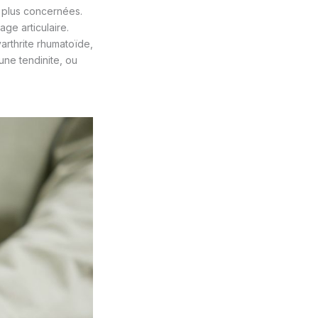
s plus concernées.
age articulaire.
yarthrite rhumatoïde,
une tendinite, ou