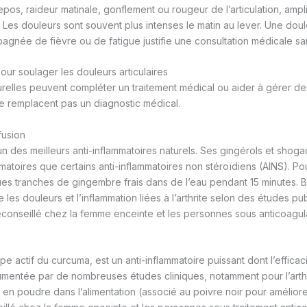
epos, raideur matinale, gonflement ou rougeur de l’articulation, amp
Les douleurs sont souvent plus intenses le matin au lever. Une doul
agnée de fièvre ou de fatigue justifie une consultation médicale san
ur soulager les douleurs articulaires
elles peuvent compléter un traitement médical ou aider à gérer de
e remplacent pas un diagnostic médical.
fusion
n des meilleurs anti-inflammatoires naturels. Ses gingérols et shogao
atoires que certains anti-inflammatoires non stéroïdiens (AINS). Pou
lques tranches de gingembre frais dans de l’eau pendant 15 minutes. B
e les douleurs et l’inflammation liées à l’arthrite selon des études p
éconseillé chez la femme enceinte et les personnes sous anticoagul
pe actif du curcuma, est un anti-inflammatoire puissant dont l’efficac
cumentée par de nombreuses études cliniques, notamment pour l’arth
n poudre dans l’alimentation (associé au poivre noir pour améliore