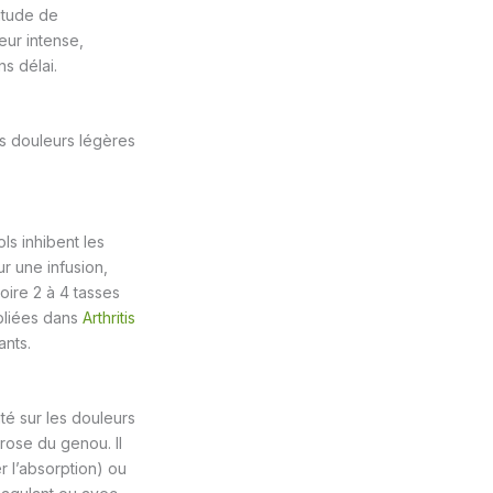
litude de
eur intense,
s délai.
s douleurs légères
ls inhibent les
r une infusion,
oire 2 à 4 tasses
ubliées dans
Arthritis
ants.
ité sur les douleurs
rose du genou. Il
r l’absorption) ou