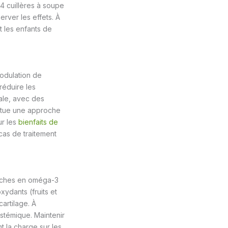
4 cuillères à soupe
rver les effets. À
 les enfants de
odulation de
 réduire les
uale, avec des
titue une approche
ur les
bienfaits de
cas de traitement
 riches en oméga-3
xydants (fruits et
artilage. À
systémique. Maintenir
t la charge sur les