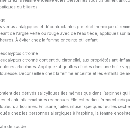
illé chez la femme enceinte et les personnes sous traitement antic
atiques ou biliaires.
uge
s vertus antalgiques et décontractantes par effet thermique et remin
ant de l’argile verte ou rouge avec de l’eau tiède, appliquez sur 
3 heures. À éviter chez la femme enceinte et l’enfant.
d’eucalyptus citronné
d’eucalyptus citronné contient du citronellal, aux propriétés anti-infl
ouleurs articulaires. Appliquez 4 gouttes diluées dans une huile v
douloureuse. Déconseillée chez la femme enceinte et les enfants de m
ontient des dérivés salicyliques (les mêmes que dans l’aspirine) qui 
es et anti-inflammatoires reconnues. Elle est particulièrement indiq
ouleurs articulaires. En tisane, faites infuser quelques feuilles séch
quée chez les personnes allergiques à l’aspirine, la femme enceinte 
nate de soude