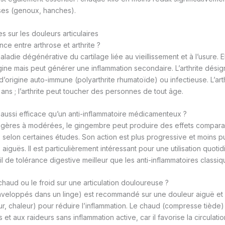
uses (genoux, hanches).
 sur les douleurs articulaires
ence entre arthrose et arthrite ?
aladie dégénérative du cartilage liée au vieillissement et à l’usure. E
igine mais peut générer une inflammation secondaire. L’arthrite dési
 d’origine auto-immune (polyarthrite rhumatoïde) ou infectieuse. L’art
ans ; l’arthrite peut toucher des personnes de tout âge.
 aussi efficace qu’un anti-inflammatoire médicamenteux ?
égères à modérées, le gingembre peut produire des effets comparab
selon certaines études. Son action est plus progressive et moins p
 aiguës. Il est particulièrement intéressant pour une utilisation quoti
l de tolérance digestive meilleur que les anti-inflammatoires classiq
 chaud ou le froid sur une articulation douloureuse ?
nveloppés dans un linge) est recommandé sur une douleur aiguë et 
r, chaleur) pour réduire l’inflammation. Le chaud (compresse tiède
et aux raideurs sans inflammation active, car il favorise la circulati