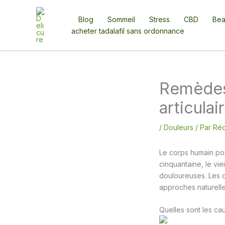
Aller
au
Blog
Sommeil
Stress
CBD
Bea
contenu
acheter tadalafil sans ordonnance
Remèdes 
articulai
/
Douleurs
/ Par
Réd
Le corps humain pos
cinquantaine, le vie
douloureuses. Les d
approches naturelle
Quelles sont les cau