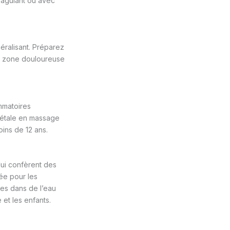
oagulant ou avec
éralisant. Préparez
la zone douloureuse
ammatoires
égétale en massage
oins de 12 ans.
lui confèrent des
uée pour les
ées dans de l’eau
et les enfants.