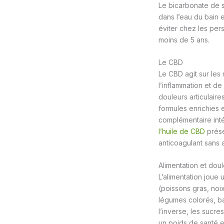
Le bicarbonate de s
dans l’eau du bain 
éviter chez les per
moins de 5 ans.
Le CBD
Le CBD agit sur le
l’inflammation et de
douleurs articulair
formules enrichies 
complémentaire inté
l’huile de CBD
prése
anticoagulant sans 
Alimentation et doul
L’alimentation joue 
(poissons gras, noix
légumes colorés, ba
l’inverse, les sucre
un poids de santé es