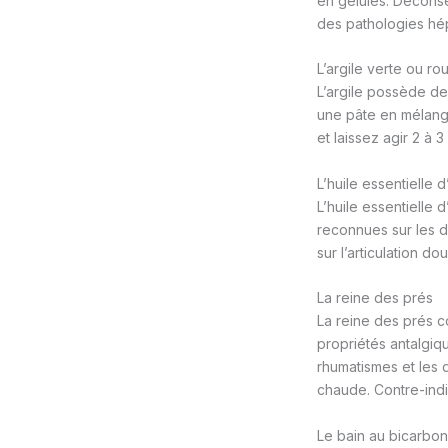
en gélules. Déconse
des pathologies hép
L’argile verte ou ro
L’argile possède de
une pâte en mélange
et laissez agir 2 à 
L’huile essentielle 
L’huile essentielle 
reconnues sur les d
sur l’articulation 
La reine des prés
La reine des prés c
propriétés antalgiqu
rhumatismes et les d
chaude. Contre-indi
Le bain au bicarbo