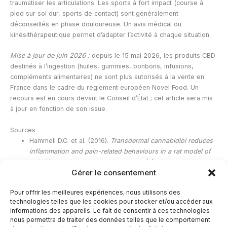
traumatiser les articulations. Les sports à fort impact (course à
pied sur sol dur, sports de contact) sont généralement
déconseillés en phase douloureuse. Un avis médical ou
kinésithérapeutique permet d’adapter l’activité à chaque situation.
Mise à jour de juin 2026 :
depuis le 15 mai 2026, les produits CBD
destinés à l’ingestion (huiles, gummies, bonbons, infusions,
compléments alimentaires) ne sont plus autorisés à la vente en
France dans le cadre du règlement européen Novel Food. Un
recours est en cours devant le Conseil d’État ; cet article sera mis
à jour en fonction de son issue.
Sources
Hammell D.C. et al. (2016).
Transdermal cannabidiol reduces
inflammation and pain-related behaviours in a rat model of
arthritis.
European Journal of Pain, 20(6):936-948.
Gérer le consentement
Vučković S. et al. (2018).
Cannabinoids and Pain: New
Insights From Old Molecules.
Frontiers in Pharmacology,
Pour offrir les meilleures expériences, nous utilisons des
9:1259.
technologies telles que les cookies pour stocker et/ou accéder aux
ANSES.
Le CBD (cannabidiol).
anses.fr
informations des appareils. Le fait de consentir à ces technologies
nous permettra de traiter des données telles que le comportement