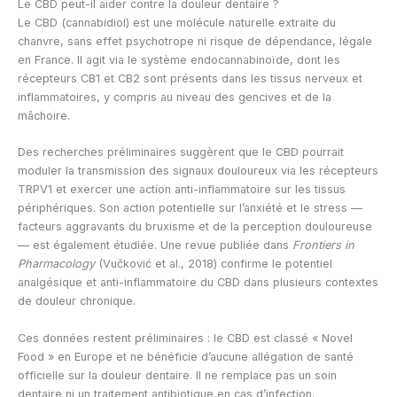
Le CBD peut-il aider contre la douleur dentaire ?
Le CBD (cannabidiol) est une molécule naturelle extraite du
chanvre, sans effet psychotrope ni risque de dépendance, légale
en France. Il agit via le système endocannabinoïde, dont les
récepteurs CB1 et CB2 sont présents dans les tissus nerveux et
inflammatoires, y compris au niveau des gencives et de la
mâchoire.
Des recherches préliminaires suggèrent que le CBD pourrait
moduler la transmission des signaux douloureux via les récepteurs
TRPV1 et exercer une action anti-inflammatoire sur les tissus
périphériques. Son action potentielle sur l’anxiété et le stress —
facteurs aggravants du bruxisme et de la perception douloureuse
— est également étudiée. Une revue publiée dans
Frontiers in
Pharmacology
(Vučković et al., 2018) confirme le potentiel
analgésique et anti-inflammatoire du CBD dans plusieurs contextes
de douleur chronique.
Ces données restent préliminaires : le CBD est classé « Novel
Food » en Europe et ne bénéficie d’aucune allégation de santé
officielle sur la douleur dentaire. Il ne remplace pas un soin
dentaire ni un traitement antibiotique en cas d’infection.