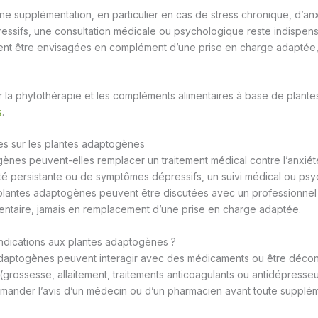
ne supplémentation, en particulier en cas de stress chronique, d’anx
ssifs, une consultation médicale ou psychologique reste indispens
t être envisagées en complément d’une prise en charge adaptée,
r la phytothérapie et les compléments alimentaires à base de plante
s
.
es sur les plantes adaptogènes
ènes peuvent-elles remplacer un traitement médical contre l’anxiét
té persistante ou de symptômes dépressifs, un suivi médical ou ps
 plantes adaptogènes peuvent être discutées avec un professionne
taire, jamais en remplacement d’une prise en charge adaptée.
-indications aux plantes adaptogènes ?
adaptogènes peuvent interagir avec des médicaments ou être décon
 (grossesse, allaitement, traitements anticoagulants ou antidépresseurs
nder l’avis d’un médecin ou d’un pharmacien avant toute supplém