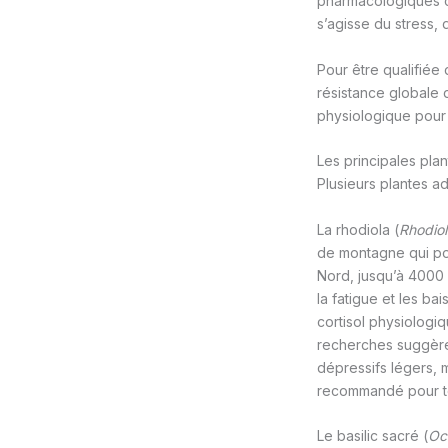
pharmacologiques ca
s’agisse du stress, 
Pour être qualifiée
résistance globale 
physiologique pour 
Les principales pla
Plusieurs plantes ad
La rhodiola (
Rhodiol
de montagne qui pou
Nord, jusqu’à 4000 m
la fatigue et les ba
cortisol physiologi
recherches suggèren
dépressifs légers, 
recommandé pour to
Le basilic sacré (
Oc