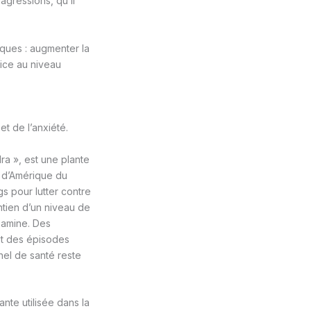
gressions, qu’il
iques : augmenter la
rice au niveau
et de l’anxiété.
ra », est une plante
t d’Amérique du
gs pour lutter contre
intien d’un niveau de
pamine. Des
et des épisodes
nel de santé reste
nte utilisée dans la