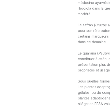
médecine ayurvédiqu
rhodiola dans la ge
modéré.
Le safran (
Crocus s
pour son rôle poten
certains marqueurs 
dans ce domaine.
Le guarana (
Paullin
contribuer à atténue
présentation plus dé
propriétés et usage
Sous quelles forme
Les plantes adapto
gélules, ou de comp
plantes adaptogène
allégation EFSA val