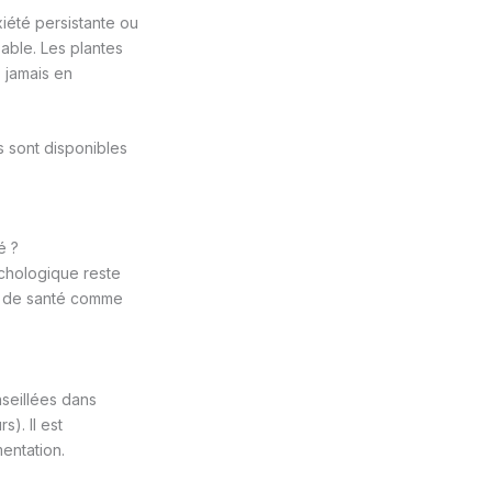
iété persistante ou
able. Les plantes
 jamais en
s sont disponibles
é ?
ychologique reste
l de santé comme
seillées dans
). Il est
entation.