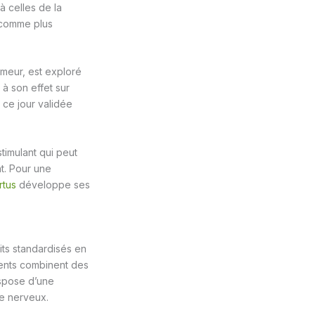
à celles de la
é comme plus
umeur, est exploré
 à son effet sur
 ce jour validée
stimulant qui peut
nt. Pour une
rtus
développe ses
ts standardisés en
ments combinent des
ispose d’une
me nerveux.