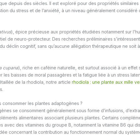
e depuis des siècles. Il est exploré pour des propriétés similaires 
stion du stress et de l’anxiété, à un niveau généralement considér
ativus
), épice précieuse aux propriétés étudiées notamment sur l’h
tiel de neuro-protecteur. Des recherches préliminaires s’intéressent
du déclin cognitif, sans qu’aucune allégation thérapeutique ne soit à
ia cupana
), riche en caféine naturelle, est surtout associé à un effet 
r les baisses de moral passagères et la fatigue liée à un stress late
taillée de la rhodiola, notre article
rhodiola : une plante aux mille ve
s.
s consommer les plantes adaptogènes ?
gènes se consomment généralement sous forme d’infusions, d’extrai
léments alimentaires associant plusieurs plantes. Certains complé
s avec des vitamines du groupe B, notamment la vitamine B6 qui d
idée concernant la contribution au fonctionnement normal du systè