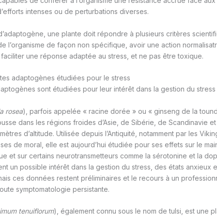
pables de conférer à l’organisme une résistance accrue face aux a
d’efforts intenses ou de perturbations diverses.
 d’adaptogène, une plante doit répondre à plusieurs critères scientif
de l’organisme de façon non spécifique, avoir une action normalisat
faciliter une réponse adaptée au stress, et ne pas être toxique.
ntes adaptogènes étudiées pour le stress
aptogènes sont étudiées pour leur intérêt dans la gestion du stress 
a rosea
), parfois appelée « racine dorée » ou « ginseng de la tound
sse dans les régions froides d’Asie, de Sibérie, de Scandinavie e
ètres d’altitude. Utilisée depuis l’Antiquité, notamment par les Vikin
isses de moral, elle est aujourd’hui étudiée pour ses effets sur le ma
que et sur certains neurotransmetteurs comme la sérotonine et la do
t un possible intérêt dans la gestion du stress, des états anxieux 
mais ces données restent préliminaires et le recours à un profession
ute symptomatologie persistante.
imum tenuiflorum
), également connu sous le nom de tulsi, est une pla