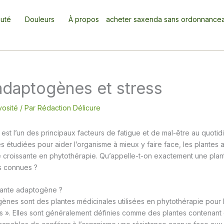
uté
Douleurs
À propos
acheter saxenda sans ordonnance
adaptogènes et stress
vosité
/ Par
Rédaction Délicure
est l’un des principaux facteurs de fatigue et de mal-être au quotidi
s étudiées pour aider l’organisme à mieux y faire face, les plante
 croissante en phytothérapie. Qu’appelle-t-on exactement une pla
us connues ?
lante adaptogène ?
ènes sont des plantes médicinales utilisées en phytothérapie pour 
s ». Elles sont généralement définies comme des plantes contenan