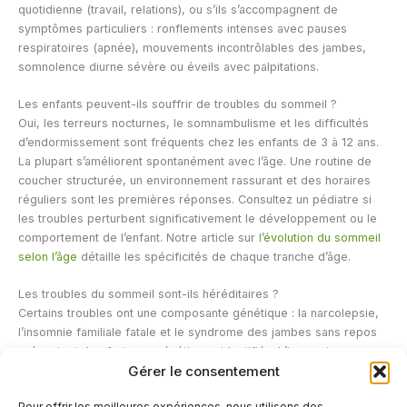
quotidienne (travail, relations), ou s’ils s’accompagnent de
symptômes particuliers : ronflements intenses avec pauses
respiratoires (apnée), mouvements incontrôlables des jambes,
somnolence diurne sévère ou éveils avec palpitations.
Les enfants peuvent-ils souffrir de troubles du sommeil ?
Oui, les terreurs nocturnes, le somnambulisme et les difficultés
d’endormissement sont fréquents chez les enfants de 3 à 12 ans.
La plupart s’améliorent spontanément avec l’âge. Une routine de
coucher structurée, un environnement rassurant et des horaires
réguliers sont les premières réponses. Consultez un pédiatre si
les troubles perturbent significativement le développement ou le
comportement de l’enfant. Notre article sur l’
évolution du sommeil
selon l’âge
détaille les spécificités de chaque tranche d’âge.
Les troubles du sommeil sont-ils héréditaires ?
Certains troubles ont une composante génétique : la narcolepsie,
l’insomnie familiale fatale et le syndrome des jambes sans repos
présentent des facteurs génétiques identifiés. L’insomnie
Gérer le consentement
commune a une héritabilité estimée à 40-60%, ce qui signifie
qu’un terrain génétique peut prédisposer, sans pour autant que les
Pour offrir les meilleures expériences, nous utilisons des