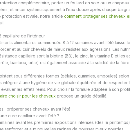
otection complémentaire, porter un foulard en soie ou un chapeau 
gées, et rincer systématiquement à l’eau douce après chaque baign
protection estivale, notre article
comment protéger ses cheveux e
il.
 capillaire de l’intérieur
ents alimentaires commencée 8 à 12 semaines avant l’été laisse le 
forcer et au cuir chevelu de mieux résister aux agressions. Les nutri
ésistance capillaire sont la biotine (B8), le zinc, la vitamine E et les
prêle, bambou, ortie) est également associée à la solidité de la fibre 
stent sous différentes formes (gélules, gummies, ampoules) selon 
les intégrer à une hygiène de vie globale équilibrée et de respecter
aluer les effets réels. Pour choisir la formule adaptée à son profil,
ire choisir pour les cheveux
propose un guide détaillé.
s : préparer ses cheveux avant l’été
 cure capillaire avant l’été ?
emaines avant les premières expositions intenses (dès le printemps).
 se renforcer et aux nouvelles racines de pousser mieux nourries.