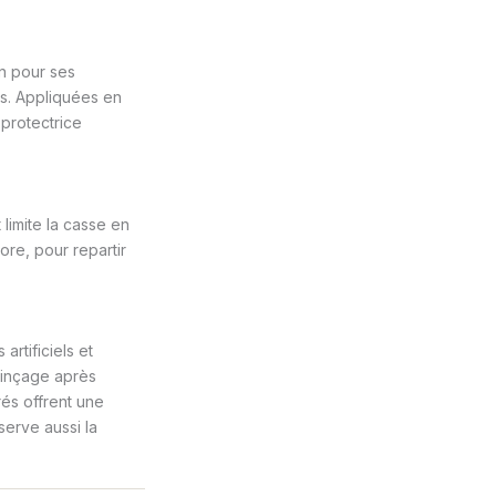
an pour ses
es. Appliquées en
 protectrice
 limite la casse en
lore, pour repartir
rtificiels et
 rinçage après
rés offrent une
serve aussi la