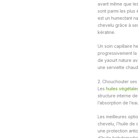
avant même que les
sont parmi les plus 
est un humectant nat
chevelu grâce à ses
kératine.
Un soin capillaire 
progressivement la 
de yaourt nature av
une serviette chaude
2. Chouchouter ses
Les
huiles végétale
structure interne de 
l’absorption de l’e
Les meilleures option
chevelu, l’huile de 
une protection antio
d’huile hebdomadair