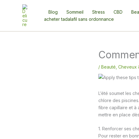
Aller
au
Blog
Sommeil
Stress
CBD
Bea
contenu
acheter tadalafil sans ordonnance
Comment 
/
Beauté
,
Cheveux 
L’été soumet les ch
chlore des piscines
fibre capillaire et 
mettre en place dès
1. Renforcer ses ch
Pour rester en bonn