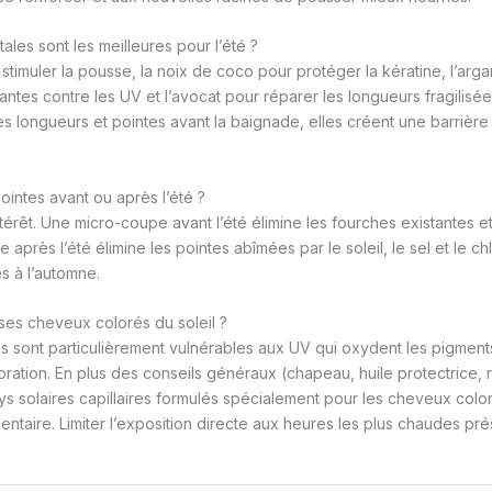
ales sont les meilleures pour l’été ?
r stimuler la pousse, la noix de coco pour protéger la kératine, l’arg
antes contre les UV et l’avocat pour réparer les longueurs fragilisé
les longueurs et pointes avant la baignade, elles créent une barrière
ointes avant ou après l’été ?
térêt. Une micro-coupe avant l’été élimine les fourches existantes et
 après l’été élimine les pointes abîmées par le soleil, le sel et le ch
s à l’automne.
es cheveux colorés du soleil ?
 sont particulièrement vulnérables aux UV qui oxydent les pigments a
oration. En plus des conseils généraux (chapeau, huile protectrice,
ys solaires capillaires formulés spécialement pour les cheveux colo
ntaire. Limiter l’exposition directe aux heures les plus chaudes pré