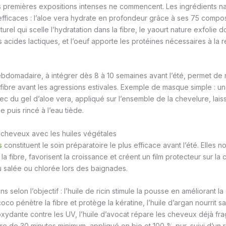
 premières expositions intenses ne commencent. Les ingrédients na
efficaces : l’aloe vera hydrate en profondeur grâce à ses 75 composa
urel qui scelle l’hydratation dans la fibre, le yaourt nature exfolie 
 acides lactiques, et l’oeuf apporte les protéines nécessaires à la r
hebdomadaire, à intégrer dès 8 à 10 semaines avant l’été, permet de
fibre avant les agressions estivales. Exemple de masque simple : un
ec du gel d’aloe vera, appliqué sur l’ensemble de la chevelure, lai
 puis rincé à l’eau tiède.
 cheveux avec les huiles végétales
s
constituent le soin préparatoire le plus efficace avant l’été. Elles no
la fibre, favorisent la croissance et créent un film protecteur sur la c
au salée ou chlorée lors des baignades.
s selon l’objectif : l’huile de ricin stimule la pousse en améliorant la 
coco pénètre la fibre et protège la kératine, l’huile d’argan nourrit sa
xydante contre les UV, l’huile d’avocat répare les cheveux déjà frag
e de 30 minutes minimum, appliqué en bio et 100 % pur, suivi d’un 