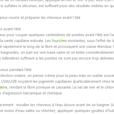
sulfates ni silicones, est suffisant pour des résultats visibles en 
s avant l’été
feur pour couper quelques centimètres de pointes avant l’été est l’u
la santé capillaire estivale. Les
fourches
existantes, sous l’effet de l
t rapidement le long de la fibre et provoquent une casse étendue. E
 baignades, on part sur une base saine et on limite considérablemen
 millimètres suffisent si les pointes ne sont pas encore trop abîmées
veux pendant l’été
tection solaire, on pense crème pour la peau mais on oublie souve
s UVA/UVB oxydent les pigments capillaires (particulièrement chez 
atine
, rendant la fibre poreuse et cassante. Le sel de mer et le chlo
e d’agression mécanique et chimique.
acement : mouiller les cheveux à l’eau douce avant de se baigner (la
 moins d’eau salée ou chlorée), appliquer quelques gouttes d’huil