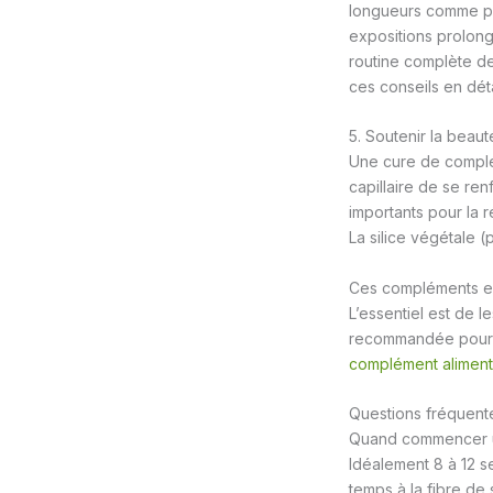
longueurs comme pr
expositions prolon
routine complète de 
ces conseils en déta
5. Soutenir la beauté
Une cure de complém
capillaire de se ren
importants pour la r
La silice végétale (
Ces compléments exi
L’essentiel est de 
recommandée pour év
complément alimenta
Questions fréquente
Quand commencer une
Idéalement 8 à 12 s
temps à la fibre de