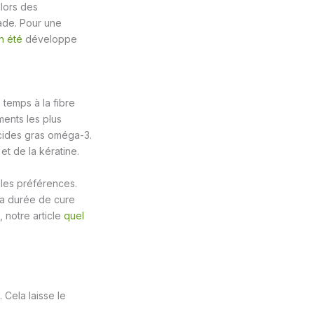
lors des
ade. Pour une
n été
développe
temps à la fibre
ments les plus
 acides gras oméga-3.
et de la kératine.
les préférences.
 la durée de cure
 notre article
quel
 Cela laisse le