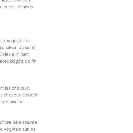
quelques semaines.
n des gestes les
a chaleur, du sel et
n les éliminant
t les dégâts de fin
.
nt les cheveux.
les cheveux colorés)
re de piscine
 fibre déjà saturée
e végétale sur les