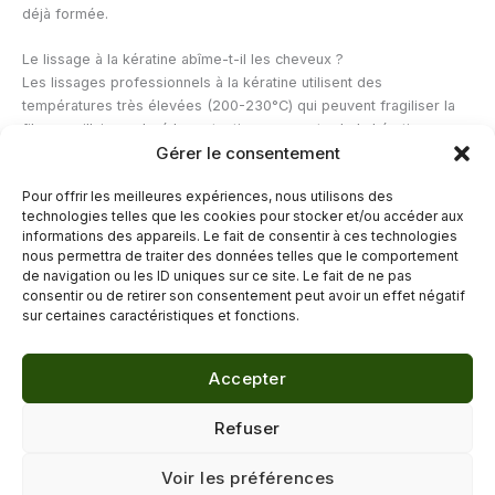
déjà formée.
Le lissage à la kératine abîme-t-il les cheveux ?
Les lissages professionnels à la kératine utilisent des
températures très élevées (200-230°C) qui peuvent fragiliser la
fibre capillaire malgré la protection apparente de la kératine.
Gérer le consentement
Certaines formules contenant du formaldéhyde (ou ses dérivés)
présentent des risques pour la santé. Si vous souhaitez lisser vos
Pour offrir les meilleures expériences, nous utilisons des
cheveux, préférez des méthodes sans chaleur ou des soins
technologies telles que les cookies pour stocker et/ou accéder aux
lissants naturels à base d’huiles végétales et de protéines de soie.
informations des appareils. Le fait de consentir à ces technologies
nous permettra de traiter des données telles que le comportement
de navigation ou les ID uniques sur ce site. Le fait de ne pas
←
Article précédent
Article suivant
→
consentir ou de retirer son consentement peut avoir un effet négatif
sur certaines caractéristiques et fonctions.
Accepter
© 2026 Délicure · Blog bien-être naturel
Refuser
Mentions légales
·
Confidentialité
·
Voir les préférences