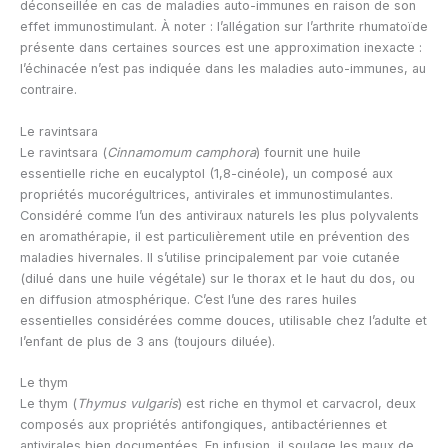
déconseillée en cas de maladies auto-immunes en raison de son
effet immunostimulant. À noter : l’allégation sur l’arthrite rhumatoïde
présente dans certaines sources est une approximation inexacte :
l’échinacée n’est pas indiquée dans les maladies auto-immunes, au
contraire.
Le ravintsara
Le ravintsara (
Cinnamomum camphora
) fournit une huile
essentielle riche en eucalyptol (1,8-cinéole), un composé aux
propriétés mucorégultrices, antivirales et immunostimulantes.
Considéré comme l’un des antiviraux naturels les plus polyvalents
en aromathérapie, il est particulièrement utile en prévention des
maladies hivernales. Il s’utilise principalement par voie cutanée
(dilué dans une huile végétale) sur le thorax et le haut du dos, ou
en diffusion atmosphérique. C’est l’une des rares huiles
essentielles considérées comme douces, utilisable chez l’adulte et
l’enfant de plus de 3 ans (toujours diluée).
Le thym
Le thym (
Thymus vulgaris
) est riche en thymol et carvacrol, deux
composés aux propriétés antifongiques, antibactériennes et
antivirales bien documentées. En infusion, il soulage les maux de