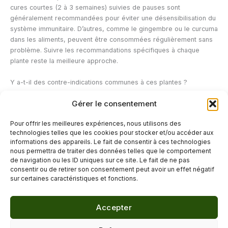
cures courtes (2 à 3 semaines) suivies de pauses sont
généralement recommandées pour éviter une désensibilisation du
système immunitaire. D’autres, comme le gingembre ou le curcuma
dans les aliments, peuvent être consommées régulièrement sans
problème. Suivre les recommandations spécifiques à chaque
plante reste la meilleure approche.
Y a-t-il des contre-indications communes à ces plantes ?
Les femmes enceintes ou allaitantes, les personnes sous
Gérer le consentement
traitement immunosuppresseur (greffés, maladies auto-immunes)
et les personnes sous anticoagulants doivent demander un avis
Pour offrir les meilleures expériences, nous utilisons des
médical avant toute utilisation. L’échinacée est contre-indiquée en
technologies telles que les cookies pour stocker et/ou accéder aux
cas de maladies auto-immunes.
informations des appareils. Le fait de consentir à ces technologies
nous permettra de traiter des données telles que le comportement
de navigation ou les ID uniques sur ce site. Le fait de ne pas
←
Article précédent
Article suivant
→
consentir ou de retirer son consentement peut avoir un effet négatif
sur certaines caractéristiques et fonctions.
Accepter
© 2026 Délicure · Blog bien-être naturel