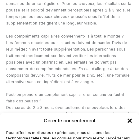
semaines de prise régulière. Pour les cheveux, les résultats sur la
pousse et la solidité deviennent perceptibles après 2 à 3 mois, le
temps que les nouveaux cheveux poussés sous l’effet de la
supplémentation atteignent une longueur visible.
Les compléments capillaires conviennent-ils à tout le monde ?
Les femmes enceintes ou allaitantes doivent demander l’avis de
leur médecin avant toute supplémentation. Les personnes sous
traitement médicamenteux doivent vérifier les interactions
possibles avec un pharmacien. Les enfants ne doivent pas
consommer de compléments adultes. En cas d’allergie à l’un des
composants (levure, fruits de mer pour le zinc, etc.), une formule
alternative sans cet ingrédient est à envisager.
Peut-on prendre un complément capillaire en continu ou faut-il
faire des pauses ?
Des cures de 2 à 3 mois, éventuellement renouvelées lors des
changements de saison, sont généralement recommandées plutôt
Gérer le consentement
qu’une prise continue à l’année. En dehors des périodes de cure,
une alimentation variée et équilibrée couvre généralement les
Pour offrir les meilleures expériences, nous utilisons des
besoins sans supplémentation pour la majorité des personnes en
technologies telles que les cookies pour stocker et/ou accéder aux