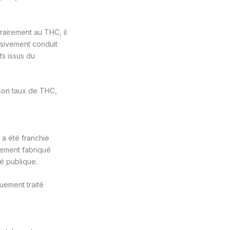
rairement au THC, il
ssivement conduit
ts issus du
 son taux de THC,
 a été franchie
lement fabriqué
té publique.
uement traité