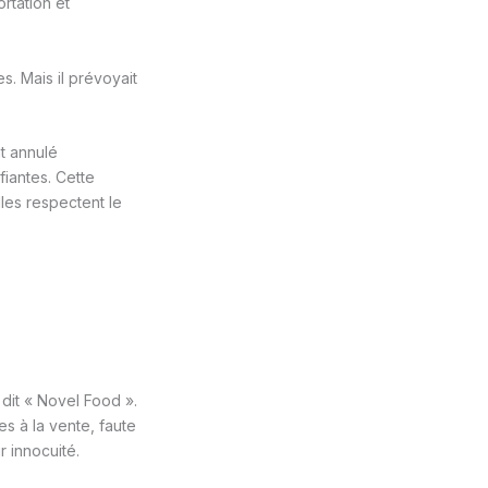
rtation et
. Mais il prévoyait
nt annulé
fiantes. Cette
lles respectent le
dit « Novel Food ».
s à la vente, faute
 innocuité.