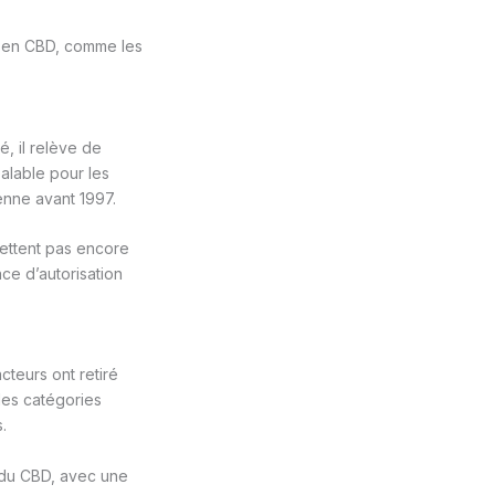
is en CBD, comme les
é, il relève de
alable pour les
enne avant 1997.
ettent pas encore
ce d’autorisation
cteurs ont retiré
les catégories
.
s du CBD, avec une