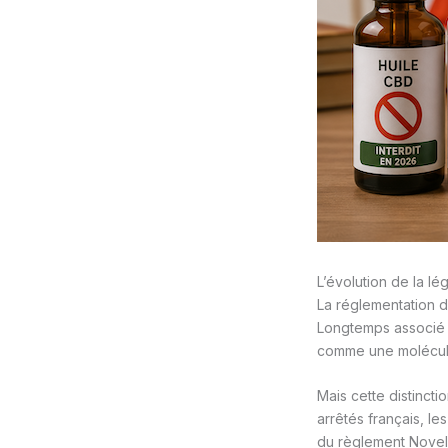
L’évolution de la l
La réglementation 
Longtemps associé a
comme une molécule 
Mais cette distincti
arrêtés français, le
du règlement Novel F