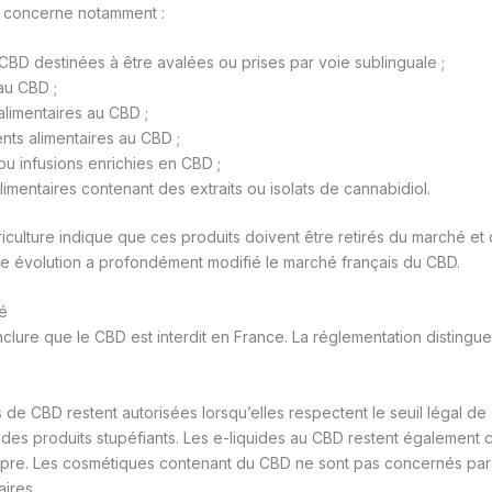
 concerne notamment :
 CBD destinées à être avalées ou prises par voie sublinguale ;
au CBD ;
limentaires au CBD ;
ts alimentaires au CBD ;
ou infusions enrichies en CBD ;
alimentaires contenant des extraits ou isolats de cannabidiol.
riculture indique que ces produits doivent être retirés du marché et
te évolution a profondément modifié le marché français du CBD.
sé
nclure que le CBD est interdit en France. La réglementation distingu
s de CBD restent autorisées lorsqu’elles respectent le seuil légal d
es produits stupéfiants. Les e-liquides au CBD restent également 
pre. Les cosmétiques contenant du CBD ne sont pas concernés par l’
aires.