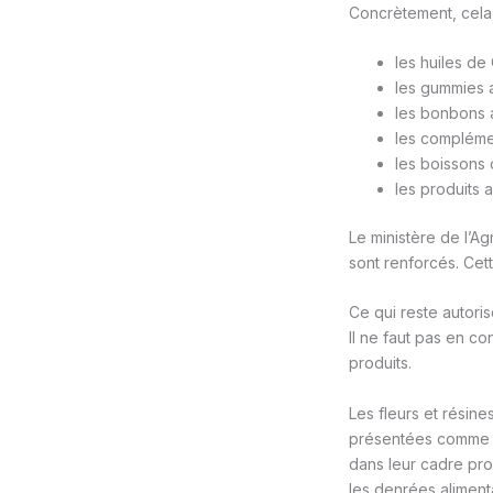
Concrètement, cela
les huiles de
les gummies 
les bonbons a
les complémen
les boissons 
les produits 
Le ministère de l’Ag
sont renforcés. Cet
Ce qui reste autori
Il ne faut pas en co
produits.
Les fleurs et résine
présentées comme d
dans leur cadre pro
les denrées aliment