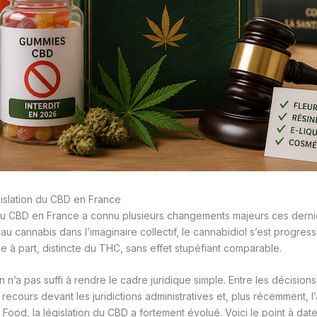
égislation du CBD en France
du CBD en France a connu plusieurs changements majeurs ces derni
u cannabis dans l’imaginaire collectif, le cannabidiol s’est progre
à part, distincte du THC, sans effet stupéfiant comparable.
on n’a pas suffi à rendre le cadre juridique simple. Entre les décisio
s recours devant les juridictions administratives et, plus récemment, l’
ood, la législation du CBD a fortement évolué. Voici le point à date,