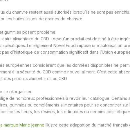
ssus du chanvre restent aussi autorisés lorsqu’ils ne sont pas enrich
ou les huiles issues de graines de chanvre.
s et gummies posent problème
du statut alimentaire du CBD. Lorsqu’un produit est destiné à être ingér
 spécifiques. Le règlement Novel Food impose une autorisation pré
nt pas d’historique de consommation significatif dans l’Union europé
rités européennes considèrent que les données disponibles ne perm
mment à la sécurité du CBD comme nouvel aliment. C’est cette absen
ait des produits alimentaires au CBD.
e se réorganiser
bligé de nombreux professionnels à revoir leur catalogue. Certains a
taires, gummies ou compléments alimentaires pour se concentrer sur 
comme les fleurs, les résines, les e-liquides ou certains cosmétiques
La marque Marie jeanne
illustre cette adaptation du marché françai