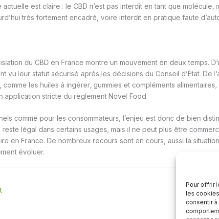
actuelle est claire : le CBD n’est pas interdit en tant que molécule,
urd’hui très fortement encadré, voire interdit en pratique faute d’aut
égislation du CBD en France montre un mouvement en deux temps. D’u
nt vu leur statut sécurisé après les décisions du Conseil d’État. De l’
, comme les huiles à ingérer, gummies et compléments alimentaires,
n application stricte du règlement Novel Food.
nels comme pour les consommateurs, l’enjeu est donc de bien disti
 reste légal dans certains usages, mais il ne peut plus être commerci
re en France. De nombreux recours sont en cours, aussi la situation 
ement évoluer.
Pour offrir
t
les cookies
consentir à
comportemen