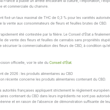
 France a publié un arrêté encadrant la culture, l’importation, l’expo
ielle et commerciale du chanvre.
t fixé un taux maximal de THC de 0,3 % pour les variétés autorisées
 de la vente aux consommateurs de fleurs et feuilles brutes de CBD.
 rapidement été contestée par la filière. Le Conseil d’État a finaleme
ale de vente des fleurs et feuilles de cannabis sans propriétés stupé
e sécuriser la commercialisation des fleurs de CBD, à condition qu’e
ision officielle, voir le site du
Conseil d’État
.
t de 2026 : les produits alimentaires au CBD
tion récente concerne les produits alimentaires contenant du CBD.
s autorités françaises appliquent strictement le règlement européen 
aires contenant du CBD dans leurs ingrédients ne sont pas autorisée
péenne et en raison de l’absence de démonstration suffisante de leur