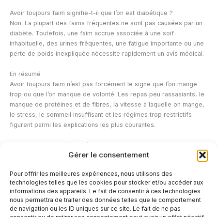
Avoir toujours faim signifie-t-il que l’on est diabétique ?
Non. La plupart des faims fréquentes ne sont pas causées par un
diabète. Toutefois, une faim accrue associée à une soif
inhabituelle, des urines fréquentes, une fatigue importante ou une
perte de poids inexpliquée nécessite rapidement un avis médical.
En résumé
Avoir toujours faim n’est pas forcément le signe que l’on mange
trop ou que l’on manque de volonté. Les repas peu rassasiants, le
manque de protéines et de fibres, la vitesse à laquelle on mange,
le stress, le sommeil insuffisant et les régimes trop restrictifs
figurent parmi les explications les plus courantes.
Avant de chercher à contrôler davantage votre alimentation,
Gérer le consentement
assurez-vous que vos repas sont réellement complets et
suffisamment généreux. Une faim persistante accompagnée
Pour offrir les meilleures expériences, nous utilisons des
d’autres symptômes doit néanmoins être évaluée par un
technologies telles que les cookies pour stocker et/ou accéder aux
professionnel de santé afin d’écarter une cause médicale.
informations des appareils. Le fait de consentir à ces technologies
nous permettra de traiter des données telles que le comportement
de navigation ou les ID uniques sur ce site. Le fait de ne pas
←
Article précédent
Article suivant
→