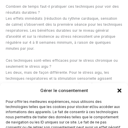
Combien de temps faut-il pratiquer ces techniques pour voir des
résultats durables ?
Les effets immédiats (réduction du rythme cardiaque, sensation
de calme) s’observent dès la première séance pour les techniques
respiratoires. Les bénéfices durables sur le niveau général
d’anxiété et sur la résilience au stress nécessitent une pratique
régulière sur 4 à 8 semaines minimum, à raison de quelques
minutes par jour.
Ces techniques sont-elles efficaces pour le stress chronique ou
seulement le stress aigu ?
Les deux, mais de façon différente. Pour le stress aigu, les
techniques respiratoires et la stimulation sensorielle agissent
rapidement. Pour le stress chronique, la régularité de la pratique
Gérer le consentement
(cohérence cardiaque quotidienne, activité physique, gestion de
l’environnement) est plus efficace que les interventions
Pour offrir les meilleures expériences, nous utilisons des
ponctuelles. En cas de stress chronique sévère, un
technologies telles que les cookies pour stocker et/ou accéder aux
accompagnement médical ou psychologique reste indispensable.
informations des appareils. Le fait de consentir à ces technologies
nous permettra de traiter des données telles que le comportement
de navigation ou les ID uniques sur ce site. Le fait de ne pas
←
Article précédent
Article suivant
→
consentir ou de retirer son consentement peut avoir un effet négatif