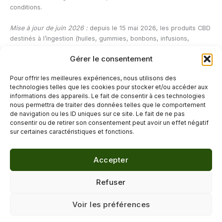
conditions.
Mise à jour de juin 2026 :
depuis le 15 mai 2026, les produits CBD
destinés à l’ingestion (huiles, gummies, bonbons, infusions,
compléments alimentaires) ne sont plus autorisés à la vente en
Gérer le consentement
France dans le cadre du règlement européen Novel Food. Un
recours est en cours devant le Conseil d’État ; cet article sera mis
Pour offrir les meilleures expériences, nous utilisons des
à jour en fonction de son issue.
technologies telles que les cookies pour stocker et/ou accéder aux
informations des appareils. Le fait de consentir à ces technologies
nous permettra de traiter des données telles que le comportement
de navigation ou les ID uniques sur ce site. Le fait de ne pas
←
Article précédent
Article suivant
→
consentir ou de retirer son consentement peut avoir un effet négatif
sur certaines caractéristiques et fonctions.
Accepter
© 2026 Délicure · Blog bien-être naturel
Refuser
Mentions légales
·
Confidentialité
·
Voir les préférences
Contact