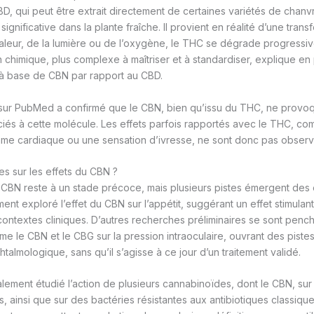
D, qui peut être extrait directement de certaines variétés de chanv
significative dans la plante fraîche. Il provient en réalité d’une tran
chaleur, de la lumière ou de l’oxygène, le THC se dégrade progress
 chimique, plus complexe à maîtriser et à standardiser, explique en p
 à base de CBN par rapport au CBD.
sur PubMed a confirmé que le CBN, bien qu’issu du THC, ne provoq
iés à cette molécule. Les effets parfois rapportés avec le THC, c
thme cardiaque ou une sensation d’ivresse, ne sont donc pas obser
es sur les effets du CBN ?
 CBN reste à un stade précoce, mais plusieurs pistes émergent des 
t exploré l’effet du CBN sur l’appétit, suggérant un effet stimulant
contextes cliniques. D’autres recherches préliminaires se sont pench
 le CBN et le CBG sur la pression intraoculaire, ouvrant des pist
almologique, sans qu’il s’agisse à ce jour d’un traitement validé.
lement étudié l’action de plusieurs cannabinoïdes, dont le CBN, sur 
 ainsi que sur des bactéries résistantes aux antibiotiques classique