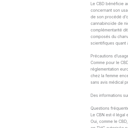
Le CBD bénéficie a
concernant son usag
de son procédé d’o
cannabinoïde de ni
complémentarité dit
composés du chanvre
scientifiques quant 
Précautions d’usag
Comme pour le CBD,
réglementation euro
chez la femme encei
sans avis médical p
Des informations su
Questions fréquent
Le CBN est-il légal 
Oui, comme le CBD, 
en THC autorisée pa