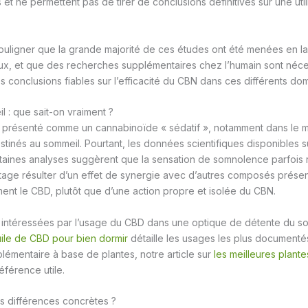
s et ne permettent pas de tirer de conclusions définitives sur une util
 souligner que la grande majorité de ces études ont été menées en la
x, et que des recherches supplémentaires chez l’humain sont néce
s conclusions fiables sur l’efficacité du CBN dans ces différents do
l : que sait-on vraiment ?
 présenté comme un cannabinoïde « sédatif », notamment dans le 
stinés au sommeil. Pourtant, les données scientifiques disponibles s
ertaines analyses suggèrent que la sensation de somnolence parfois
age résulter d’un effet de synergie avec d’autres composés présent
nt le CBD, plutôt que d’une action propre et isolée du CBN.
intéressées par l’usage du CBD dans une optique de détente du soir,
huile de CBD pour bien dormir
détaille les usages les plus documentés
émentaire à base de plantes, notre article sur
les meilleures plante
éférence utile.
s différences concrètes ?