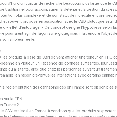
ujourd’hui d’un corpus de recherche beaucoup plus large que le C
e traditionnel pour accompagner la détente et la gestion du stress
btention plus complexe et de son statut de molécule encore peu ét
che, souvent proposé en association avec le CBD plutôt que seul, 
e d’« effet d’entourage ». Ce concept désigne l’hypothèse selon laq
 pourraient agir de façon synergique, mais il fait encore l’objet d
à son ampleur réelle.
e
 les produits à base de CBN doivent afficher une teneur en THC c
péenne en vigueur. En l’absence de données suffisantes, leur usag
nte ou allaitante, ainsi que chez les personnes suivant un traitem
réalable, en raison d’éventuelles interactions avec certains cannabi
r la réglementation des cannabinoïdes en France sont disponibles sur 
es sur le CBN
en France ?
le CBN est légal en France à condition que les produits respectent
r la réglementation européenne, et qu’ils ne soient pas présentés