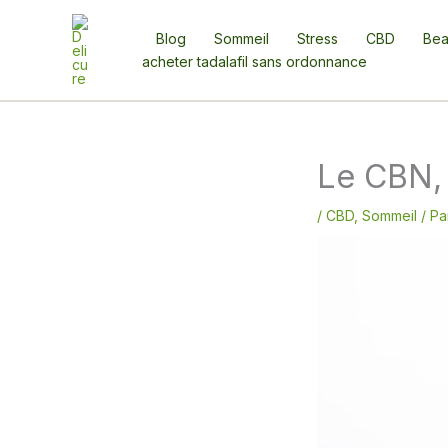
Aller
au
Blog
Sommeil
Stress
CBD
Bea
contenu
acheter tadalafil sans ordonnance
Le CBN, 
/
CBD
,
Sommeil
/ P