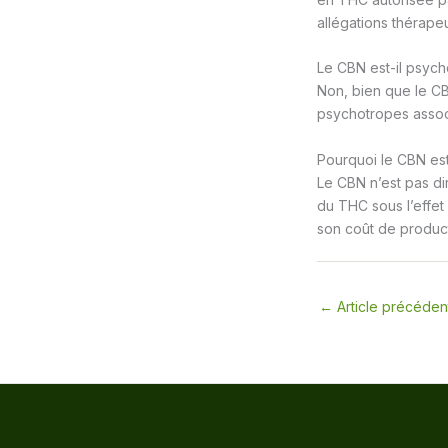
allégations thérape
Le CBN est-il psyc
Non, bien que le CB
psychotropes associ
Pourquoi le CBN est
Le CBN n’est pas di
du THC sous l’effet
son coût de product
←
Article précéden