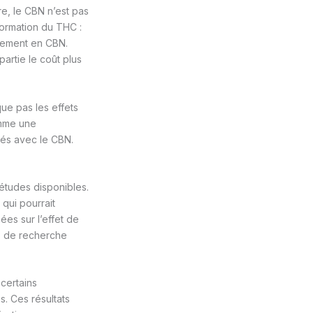
re, le CBN n’est pas
sformation du THC :
ivement en CBN.
artie le coût plus
ue pas les effets
omme une
vés avec le CBN.
études disponibles.
 qui pourrait
ées sur l’effet de
es de recherche
certains
s. Ces résultats