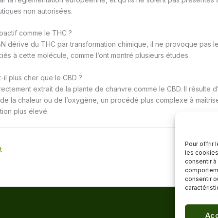
utiques non autorisées.
hoactif comme le THC ?
N dérive du THC par transformation chimique, il ne provoque pas le
és à cette molécule, comme l’ont montré plusieurs études.
-il plus cher que le CBD ?
rectement extrait de la plante de chanvre comme le CBD. Il résulte d
 de la chaleur ou de l’oxygène, un procédé plus complexe à maîtrise
ion plus élevé.
Pour offrir
t
les cookies
consentir à
comportemen
consentir o
caractérist
Acc