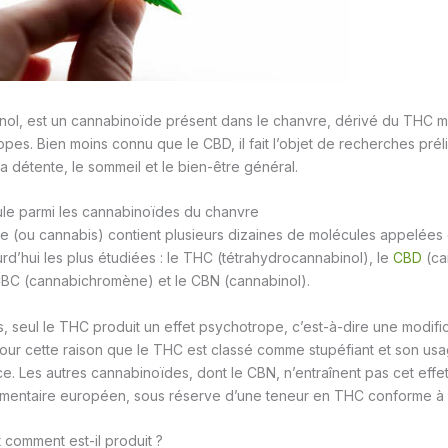
nol, est un cannabinoïde présent dans le chanvre, dérivé du THC 
pes. Bien moins connu que le CBD, il fait l’objet de recherches prél
la détente, le sommeil et le bien-être général.
le parmi les cannabinoïdes du chanvre
e (ou cannabis) contient plusieurs dizaines de molécules appelées
rd’hui les plus étudiées : le THC (tétrahydrocannabinol), le
CBD
(ca
CBC (cannabichromène) et le CBN (cannabinol).
, seul le THC produit un effet psychotrope, c’est-à-dire une modific
our cette raison que le THC est classé comme stupéfiant et son u
ce. Les autres cannabinoïdes, dont le CBN, n’entraînent pas cet effe
mentaire européen, sous réserve d’une teneur en THC conforme à la
 comment est-il produit ?