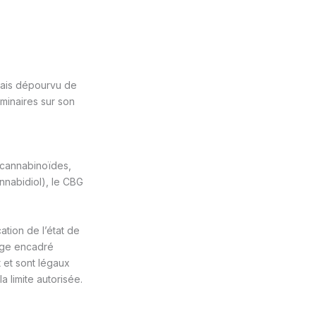
mais dépourvu de
iminaires sur son
 cannabinoïdes,
nnabidiol), le CBG
ation de l’état de
sage encadré
t et sont légaux
 limite autorisée.