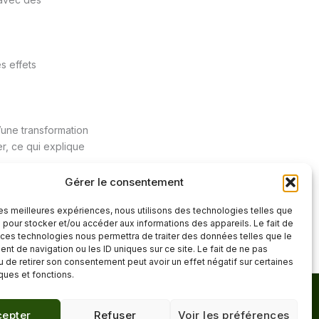
s effets
’une transformation
r, ce qui explique
Gérer le consentement
 les meilleures expériences, nous utilisons des technologies telles que
Article suivant
→
 pour stocker et/ou accéder aux informations des appareils. Le fait de
 ces technologies nous permettra de traiter des données telles que le
t de navigation ou les ID uniques sur ce site. Le fait de ne pas
u de retirer son consentement peut avoir un effet négatif sur certaines
iques et fonctions.
Mentions légales
·
epter
Refuser
Voir les préférences