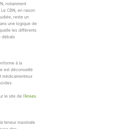
BN, notamment
. Le CBN, en raison
udiée, reste un
dans une logique de
uelle les différents
e débats
onforme à la
e est déconseillé
ent médicamenteux
noïdes.
le site de l’
Anses
.
 la teneur maximale
 avec des