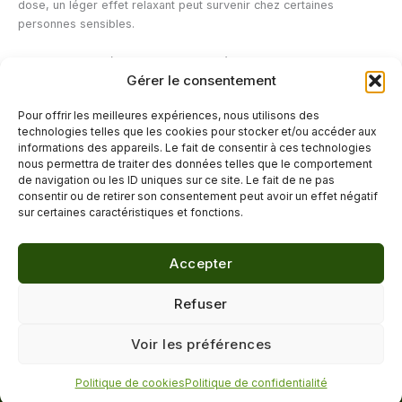
dose, un léger effet relaxant peut survenir chez certaines
personnes sensibles.
Quelle est la durée de conservation d’une huile de CBD bio ?
Gérer le consentement
Une huile de CBD bien conservée à l’abri de la lumière et de la
chaleur, dans un endroit frais et sec, se conserve généralement 12
Pour offrir les meilleures expériences, nous utilisons des
à 24 mois. L’oxydation est le principal ennemi du CBD : une huile
technologies telles que les cookies pour stocker et/ou accéder aux
rance ou dont l’odeur a changé doit être remplacée.
informations des appareils. Le fait de consentir à ces technologies
nous permettra de traiter des données telles que le comportement
de navigation ou les ID uniques sur ce site. Le fait de ne pas
←
Article précédent
Article suivant
→
consentir ou de retirer son consentement peut avoir un effet négatif
sur certaines caractéristiques et fonctions.
Accepter
© 2026 Délicure · Blog bien-être naturel
Refuser
Mentions légales
·
Confidentialité
·
Voir les préférences
Contact
Politique de cookies
Politique de confidentialité