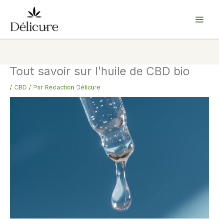
Aller
au
contenu
Tout savoir sur l’huile de CBD bio
/
CBD
/ Par
Rédaction Délicure