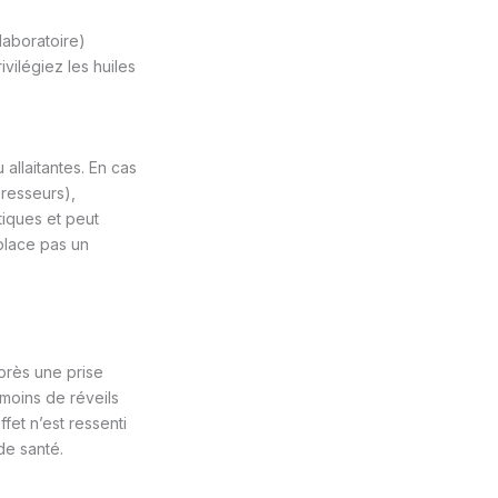
 laboratoire)
vilégiez les huiles
allaitantes. En cas
resseurs),
tiques et peut
place pas un
après une prise
 moins de réveils
fet n’est ressenti
de santé.