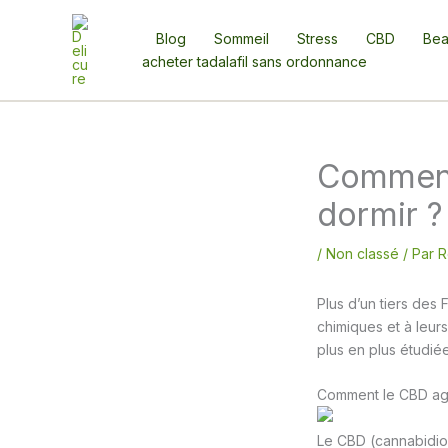
Aller
au
Blog
Sommeil
Stress
CBD
Bea
contenu
acheter tadalafil sans ordonnance
Comment 
dormir ?
/
Non classé
/ Par
R
Plus d’un tiers des
chimiques et à leur
plus en plus étudiée
Comment le CBD agi
Le CBD (cannabidiol