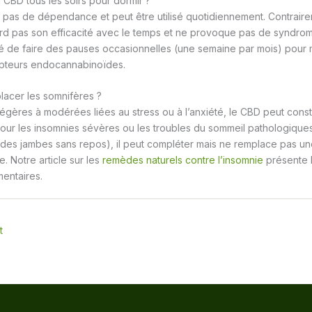
CBD tous les soirs pour dormir ?
 pas de dépendance et peut être utilisé quotidiennement. Contrair
perd pas son efficacité avec le temps et ne provoque pas de syndr
eillé de faire des pauses occasionnelles (une semaine par mois) pour m
cepteurs endocannabinoïdes.
lacer les somnifères ?
légères à modérées liées au stress ou à l’anxiété, le CBD peut consti
 Pour les insomnies sévères ou les troubles du sommeil pathologiqu
des jambes sans repos), il peut compléter mais ne remplace pas un
. Notre article sur les
remèdes naturels contre l’insomnie
présente l
entaires.
t