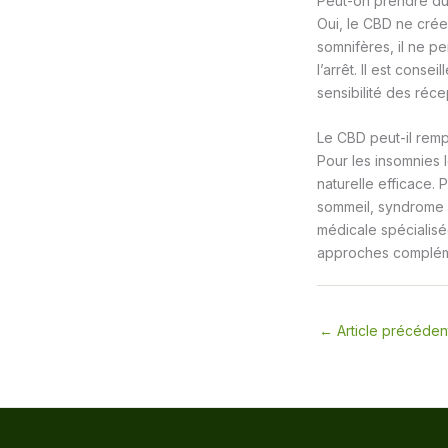
Peut-on prendre du 
Oui, le CBD ne crée
somnifères, il ne 
l’arrêt. Il est cons
sensibilité des ré
Le CBD peut-il remp
Pour les insomnies 
naturelle efficace.
sommeil, syndrome 
médicale spécialisée
approches complém
←
Article précéden