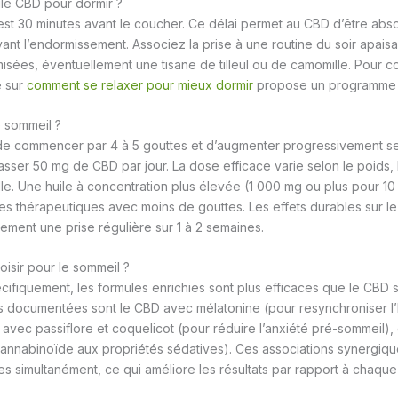
ile CBD pour dormir ?
st 30 minutes avant le coucher. Ce délai permet au CBD d’être absor
nt l’endormissement. Associez la prise à une routine du soir apaisan
misées, éventuellement une tisane de tilleul ou de camomille. Pour co
e sur
comment se relaxer pour mieux dormir
propose un programme s
e sommeil ?
de commencer par 4 à 5 gouttes et d’augmenter progressivement sel
asser 50 mg de CBD par jour. La dose efficace varie selon le poids, 
elle. Une huile à concentration plus élevée (1 000 mg ou plus pour 1
es thérapeutiques avec moins de gouttes. Les effets durables sur l
ement une prise régulière sur 1 à 2 semaines.
oisir pour le sommeil ?
cifiquement, les formules enrichies sont plus efficaces que le CBD s
us documentées sont le CBD avec mélatonine (pour resynchroniser l
 avec passiflore et coquelicot (pour réduire l’anxiété pré-sommeil)
cannabinoïde aux propriétés sédatives). Ces associations synergiqu
s simultanément, ce qui améliore les résultats par rapport à chaqu