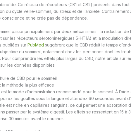
inoïde. Ce réseau de récepteurs (CB1 et CB2) présents dans tout 
ion du cycle veille-sommeil, du stress et de l’anxiété. Contrairemen
 de conscience et ne crée pas de dépendance.
ommeil passe principalement par deux mécanismes : la réduction de l
t sur les récepteurs sérotoninergiques 5-HT1A) et la modulation di
s publiées sur
PubMed
suggèrent que le CBD réduit le temps d’end
 subjective du sommeil, notamment chez les personnes dont les troubl
é. Pour comprendre les effets plus larges du CBD, notre article sur l
t sur les données disponibles.
huile de CBD pour le sommeil
: la méthode la plus efficace
e est le mode d’administration recommandé pour le sommeil. À l’aide 
osez les gouttes sous la langue et attendez 60 secondes avant d’a
e est riche en capillaires sanguins, ce qui permet une absorption d
ns passer par le système digestif. Les effets se ressentent en 15 à 3
prise 30 minutes avant le coucher.