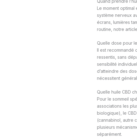
Quand prendre l’hu
Le moment optimal e
système nerveux ava
écrans, lumières ta
routine, notre articl
Quelle dose pour l
Il est recommandé 
ressentis, sans dép
sensibilité individu
d’atteindre des dos
nécessitent général
Quelle huile CBD ch
Pour le sommeil spé
associations les pl
biologique), le CBD
(cannabinol, autre 
plusieurs mécanisme
séparément.