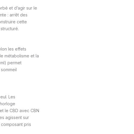
bé et d’agir sur le
te : arrêt des
nstruire cette
tructuré.
on les effets
le métabolisme et la
0 ml) permet
e sommeil
eul. Les
’horloge
, et le CBD avec CBN
es agissent sur
e composant pris