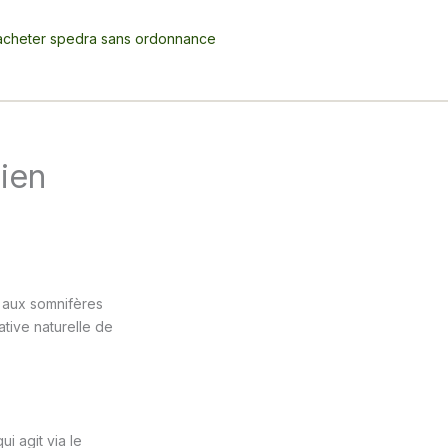
acheter spedra sans ordonnance
bien
e aux somnifères
tive naturelle de
i agit via le