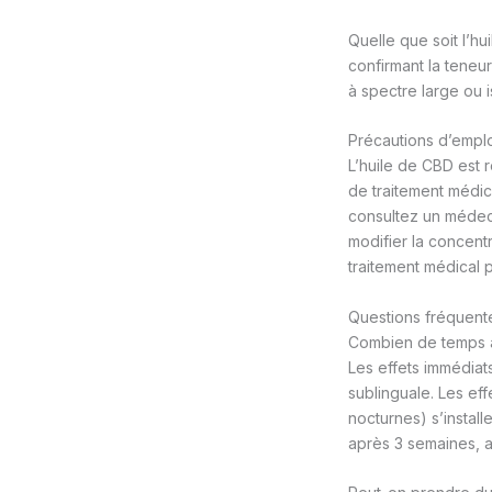
Quelle que soit l’hu
confirmant la teneu
à spectre large ou 
Précautions d’empl
L’huile de CBD est 
de traitement médi
consultez un médeci
modifier la concent
traitement médical 
Questions fréquente
Combien de temps av
Les effets immédiats
sublinguale. Les ef
nocturnes) s’install
après 3 semaines, 