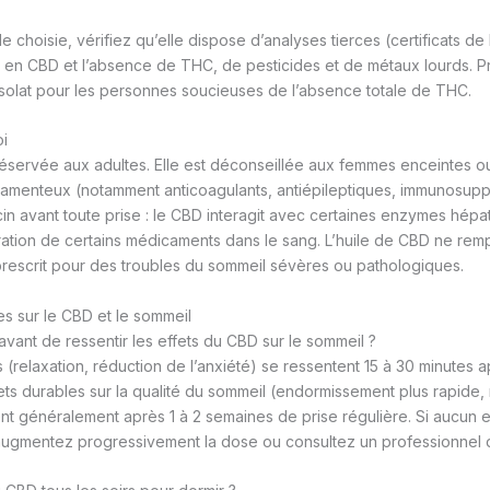
ile choisie, vérifiez qu’elle dispose d’analyses tierces (certificats de
r en CBD et l’absence de THC, de pesticides et de métaux lourds. Pri
isolat pour les personnes soucieuses de l’absence totale de THC.
oi
réservée aux adultes. Elle est déconseillée aux femmes enceintes ou 
camenteux (notamment anticoagulants, antiépileptiques, immunosupp
n avant toute prise : le CBD interagit avec certaines enzymes hépa
ration de certains médicaments dans le sang. L’huile de CBD ne rem
prescrit pour des troubles du sommeil sévères ou pathologiques.
s sur le CBD et le sommeil
ant de ressentir les effets du CBD sur le sommeil ?
 (relaxation, réduction de l’anxiété) se ressentent 15 à 30 minutes 
fets durables sur la qualité du sommeil (endormissement plus rapide,
ent généralement après 1 à 2 semaines de prise régulière. Si aucun ef
augmentez progressivement la dose ou consultez un professionnel 