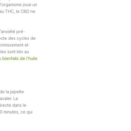
l’organisme joue un
t au THC, le CBD ne
’anxiété pré-
recte des cycles de
ormissement et
es sont liés au
es
bienfaits de l’huile
de la pipette
valer. La
irecte dans le
0 minutes, ce qui