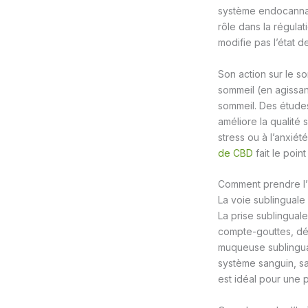
système endocannab
rôle dans la régulat
modifie pas l’état
Son action sur le s
sommeil (en agissan
sommeil. Des étude
améliore la qualité
stress ou à l’anxiét
de CBD
fait le poin
Comment prendre l’
La voie sublinguale 
La prise sublingual
compte-gouttes, dép
muqueuse sublingual
système sanguin, sa
est idéal pour une 