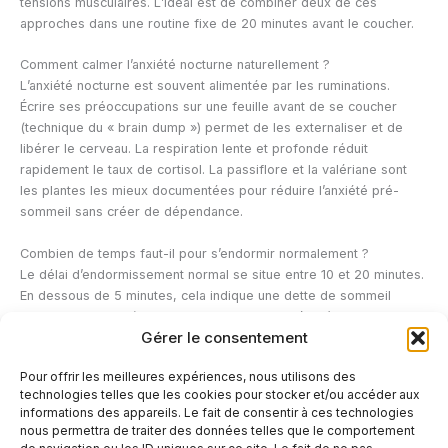
tensions musculaires. L’idéal est de combiner deux de ces
approches dans une routine fixe de 20 minutes avant le coucher.
Comment calmer l’anxiété nocturne naturellement ?
L’anxiété nocturne est souvent alimentée par les ruminations.
Écrire ses préoccupations sur une feuille avant de se coucher
(technique du « brain dump ») permet de les externaliser et de
libérer le cerveau. La respiration lente et profonde réduit
rapidement le taux de cortisol. La passiflore et la valériane sont
les plantes les mieux documentées pour réduire l’anxiété pré-
sommeil sans créer de dépendance.
Combien de temps faut-il pour s’endormir normalement ?
Le délai d’endormissement normal se situe entre 10 et 20 minutes.
En dessous de 5 minutes, cela indique une dette de sommeil
importante. Au-delà de 30 minutes de façon régulière, on parle de
Gérer le consentement
difficulté d’endormissement. Les techniques de relaxation
pratiquées régulièrement ramènent généralement le délai
Pour offrir les meilleures expériences, nous utilisons des
d’endormissement dans la plage normale en deux à trois
technologies telles que les cookies pour stocker et/ou accéder aux
semaines.
informations des appareils. Le fait de consentir à ces technologies
nous permettra de traiter des données telles que le comportement