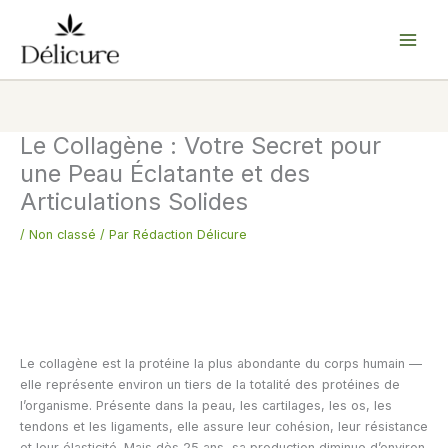
Aller
au
contenu
Le Collagène : Votre Secret pour
une Peau Éclatante et des
Articulations Solides
/
Non classé
/ Par
Rédaction Délicure
Le collagène est la protéine la plus abondante du corps humain —
elle représente environ un tiers de la totalité des protéines de
l’organisme. Présente dans la peau, les cartilages, les os, les
tendons et les ligaments, elle assure leur cohésion, leur résistance
et leur élasticité. Mais dès 25 ans, sa production diminue d’environ