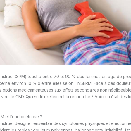
struel (SPM) touche entre 70 et 90 % des femmes en âge de proc
erne environ 10 % d’entre elles selon l’INSERM. Face à des douleur
es options médicamenteuses aux effets secondaires non négligeable
vers le CBD. Qu’en dit réellement la recherche ? Voici un état des l
M et l’endométriose ?
struel désigne l’ensemble des symptômes physiques et émotionnel
dant les règles : douleurs pelviennes, ballonnements, irritabilité, fa