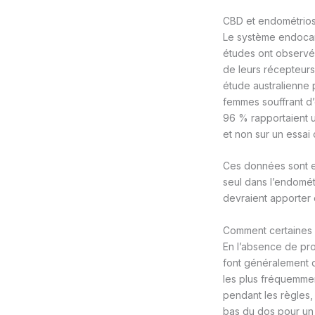
CBD et endométriose
Le système endocann
études ont observé
de leurs récepteurs
étude australienne
femmes souffrant d’e
96 % rapportaient u
et non sur un essai 
Ces données sont e
seul dans l’endomét
devraient apporter 
Comment certaines 
En l’absence de pro
font généralement d
les plus fréquemmen
pendant les règles,
bas du dos pour un 