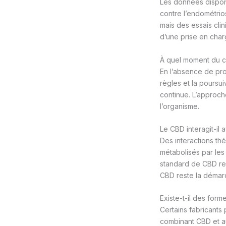
Les données disponi
contre l’endométrio
mais des essais cl
d’une prise en cha
À quel moment du c
En l’absence de pro
règles et la poursu
continue. L’approc
l’organisme.
Le CBD interagit-il 
Des interactions th
métabolisés par le
standard de CBD res
CBD reste la déma
Existe-t-il des for
Certains fabricants
combinant CBD et au