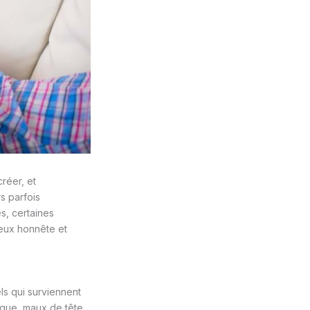
réer, et
s parfois
s, certaines
ieux honnête et
s qui surviennent
tigue, maux de tête.