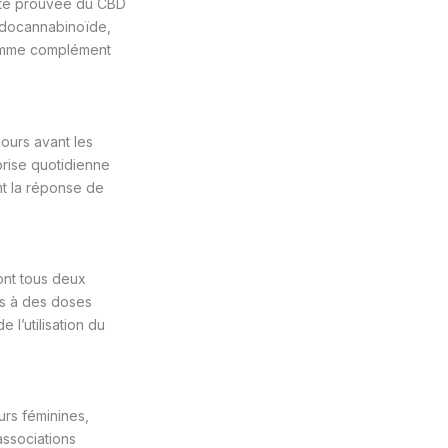
cité prouvée du CBD
endocannabinoïde,
comme complément
ours avant les
prise quotidienne
nt la réponse de
ont tous deux
es à des doses
l’utilisation du
urs féminines,
associations