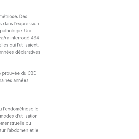
métriose. Des
s dans l’expression
 pathologie. Une
rch
a interrogé 484
s qui l’utilisaient,
onnées déclaratives
té prouvée du CBD
chaines années
u l’endométriose le
modes d’utilisation
émenstruelle ou
sur l’abdomen et le