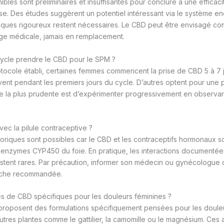
bles sont préliminaires et insuffisantes pour conclure à une effica
se. Des études suggèrent un potentiel intéressant via le système 
iniques rigoureux restent nécessaires. Le CBD peut être envisagé 
rge médicale, jamais en remplacement.
ycle prendre le CBD pour le SPM ?
tocole établi, certaines femmes commencent la prise de CBD 5 à 7 j
ivent pendant les premiers jours du cycle. D’autres optent pour une 
he la plus prudente est d’expérimenter progressivement en observa
avec la pilule contraceptive ?
éoriques sont possibles car le CBD et les contraceptifs hormonaux s
s enzymes CYP450 du foie. En pratique, les interactions documenté
tent rares. Par précaution, informer son médecin ou gynécologue de 
rche recommandée.
mes de CBD spécifiques pour les douleurs féminines ?
 proposent des formulations spécifiquement pensées pour les doule
tres plantes comme le gattilier, la camomille ou le magnésium. Ces 