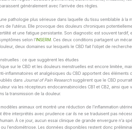
araissent généralement avec l’arrivée des règles.
une pathologie plus sérieuse dans laquelle du tissu semblable à la
 de l’utérus. Elle provoque des douleurs chroniques potentiellemen
ertilité et une fatigue persistante. Son diagnostic est souvent tardi
symptômes selon l’
INSERM
. Ces deux conditions partagent un méc
 douleur, deux domaines sur lesquels le CBD fait l’objet de recherche
struelles : ce que suggèrent les études
ique sur le CBD et les douleurs menstruelles est encore limitée, mai
 anti-inflammatoires et analgésiques du CBD apportent des élément
 publiés dans
Journal of Pain Research
suggèrent que le CBD pourrait
uleur via les récepteurs endocannabinoïdes CB1 et CB2, ainsi que v
s la transmission de la douleur.
modèles animaux ont montré une réduction de l’inflammation utérin
nt être interprétés avec prudence car ils ne se traduisent pas néces
umain. À ce jour, aucun essai clinique de grande envergure n’a sp
ou l’endométriose. Les données disponibles restent donc préliminai