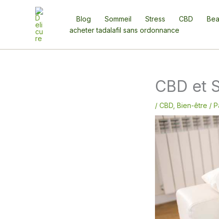
Aller
au
Blog
Sommeil
Stress
CBD
Bea
contenu
acheter tadalafil sans ordonnance
CBD et 
/
CBD
,
Bien-être
/ P