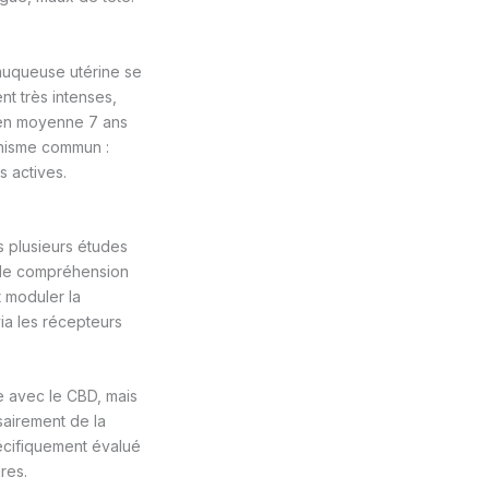
 muqueuse utérine se
t très intenses,
f, en moyenne 7 ans
anisme commun :
s actives.
s plusieurs études
s de compréhension
 moduler la
ia les récepteurs
e avec le CBD, mais
sairement de la
écifiquement évalué
res.