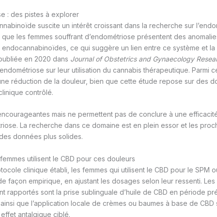
 : des pistes à explorer
abinoïde suscite un intérêt croissant dans la recherche sur l’endo
 que les femmes souffrant d’endométriose présentent des anomalie
 endocannabinoïdes, ce qui suggère un lien entre ce système et la
 publiée en 2020 dans
Journal of Obstetrics and Gynaecology Resea
ndométriose sur leur utilisation du cannabis thérapeutique. Parmi celle
ne réduction de la douleur, bien que cette étude repose sur des d
clinique contrôlé.
ncourageantes mais ne permettent pas de conclure à une efficaci
riose. La recherche dans ce domaine est en plein essor et les pro
des données plus solides.
femmes utilisent le CBD pour ces douleurs
tocole clinique établi, les femmes qui utilisent le CBD pour le SPM o
e façon empirique, en ajustant les dosages selon leur ressenti. Les 
t rapportés sont la prise sublinguale d’huile de CBD en période pr
 ainsi que l’application locale de crèmes ou baumes à base de CBD 
effet antalgique ciblé.