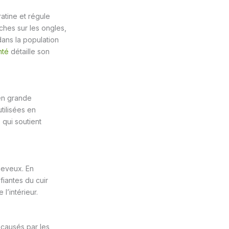
ratine et régule
ches sur les ongles,
dans la population
nté
détaille son
e en grande
tilisées en
 qui soutient
cheveux. En
fiantes du cuir
l’intérieur.
 causés par les