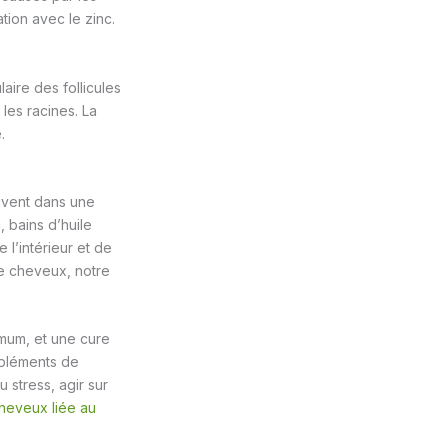
ation avec le zinc.
aire des follicules
les racines. La
.
rivent dans une
 bains d’huile
l’intérieur et de
de cheveux, notre
imum, et une cure
mpléments de
 stress, agir sur
heveux liée au