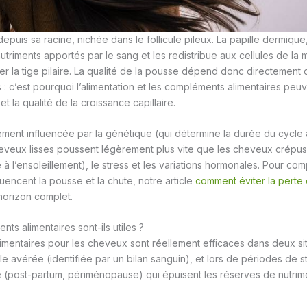
puis sa racine, nichée dans le follicule pileux. La papille dermique,
s nutriments apportés par le sang et les redistribue aux cellules de la 
ger la tige pilaire. La qualité de la pousse dépend donc directement
 : c’est pourquoi l’alimentation et les compléments alimentaires peuv
 et la qualité de la croissance capillaire.
ment influencée par la génétique (qui détermine la durée du cycle
veux lisses poussent légèrement plus vite que les cheveux crépus),
 à l’ensoleillement), le stress et les variations hormonales. Pour c
luencent la pousse et la chute, notre article
comment éviter la pert
horizon complet.
ts alimentaires sont-ils utiles ?
mentaires pour les cheveux sont réellement efficaces dans deux sit
le avérée (identifiée par un bilan sanguin), et lors de périodes de 
e (post-partum, périménopause) qui épuisent les réserves de nutrime