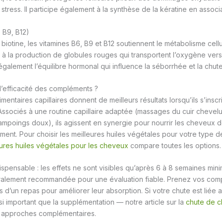
e stress. Il participe également à la synthèse de la kératine en associ
, B9, B12)
biotine, les vitamines B6, B9 et B12 soutiennent le métabolisme cellul
t à la production de globules rouges qui transportent l’oxygène vers 
également l’équilibre hormonal qui influence la séborrhée et la chute
’efficacité des compléments ?
entaires capillaires donnent de meilleurs résultats lorsqu’ils s’insc
ssociés à une routine capillaire adaptée (massages du cuir chevelu,
poings doux), ils agissent en synergie pour nourrir les cheveux de 
nément. Pour choisir les meilleures huiles végétales pour votre type 
eures huiles végétales pour les cheveux
compare toutes les options.
dispensable : les effets ne sont visibles qu’après 6 à 8 semaines min
ralement recommandée pour une évaluation fiable. Prenez vos co
d’un repas pour améliorer leur absorption. Si votre chute est liée au
si important que la supplémentation — notre article sur la
chute de c
approches complémentaires.