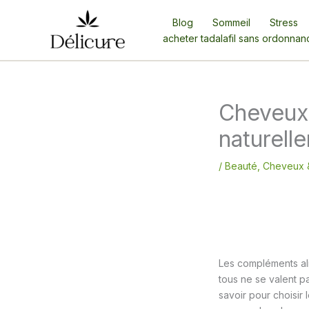
Aller
Blog
Sommeil
Stress
au
acheter tadalafil sans ordonnan
contenu
Cheveux 
naturell
/
Beauté
,
Cheveux 
Les compléments ali
tous ne se valent pa
savoir pour choisir