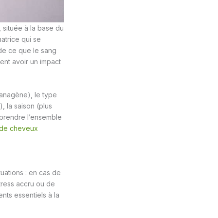
 située à la base du
matrice qui se
 de ce que le sang
ent avoir un impact
 anagène), le type
 la saison (plus
omprendre l’ensemble
e de cheveux
uations : en cas de
stress accru ou de
nts essentiels à la