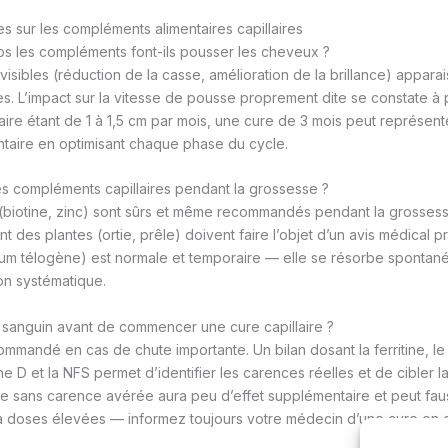
s sur les compléments alimentaires capillaires
s les compléments font-ils pousser les cheveux ?
 visibles (réduction de la casse, amélioration de la brillance) appar
s. L’impact sur la vitesse de pousse proprement dite se constate à pa
laire étant de 1 à 1,5 cm par mois, une cure de 3 mois peut représent
taire en optimisant chaque phase du cycle.
s compléments capillaires pendant la grossesse ?
 (biotine, zinc) sont sûrs et même recommandés pendant la grossess
des plantes (ortie, prêle) doivent faire l’objet d’un avis médical p
ium télogène) est normale et temporaire — elle se résorbe spontan
on systématique.
an sanguin avant de commencer une cure capillaire ?
ommandé en cas de chute importante. Un bilan dosant la ferritine, le
ine D et la NFS permet d’identifier les carences réelles et de cibler 
ne sans carence avérée aura peu d’effet supplémentaire et peut fau
 doses élevées — informez toujours votre médecin d’une cure en c