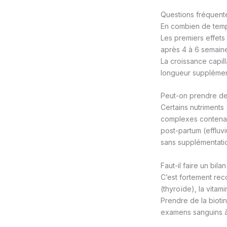
Questions fréquente
En combien de temp
Les premiers effets
après 4 à 6 semaine
La croissance capil
longueur supplémen
Peut-on prendre de
Certains nutriments
complexes contenant 
post-partum (effluv
sans supplémentati
Faut-il faire un bil
C’est fortement rec
(thyroïde), la vitam
Prendre de la bioti
examens sanguins à