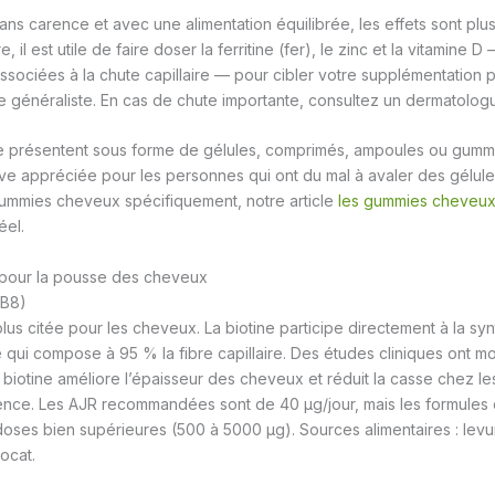
ns carence et avec une alimentation équilibrée, les effets sont plus 
il est utile de faire doser la ferritine (fer), le zinc et la vitamine D
sociées à la chute capillaire — pour cibler votre supplémentation 
 généraliste. En cas de chute importante, consultez un dermatolog
 présentent sous forme de gélules, comprimés, ampoules ou gumm
tive appréciée pour les personnes qui ont du mal à avaler des gélule
 gummies cheveux spécifiquement, notre article
les gummies cheveux 
éel.
s pour la pousse des cheveux
 B8)
 plus citée pour les cheveux. La biotine participe directement à la sy
ne qui compose à 95 % la fibre capillaire. Des études cliniques ont m
biotine améliore l’épaisseur des cheveux et réduit la casse chez l
nce. Les AJR recommandées sont de 40 µg/jour, mais les formules cap
ses bien supérieures (500 à 5000 µg). Sources alimentaires : levu
ocat.