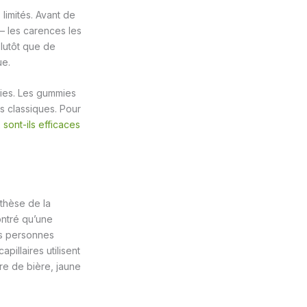
limités. Avant de
 — les carences les
plutôt que de
ue.
ies. Les gummies
s classiques. Pour
sont-ils efficaces
nthèse de la
ontré qu’une
es personnes
illaires utilisent
re de bière, jaune