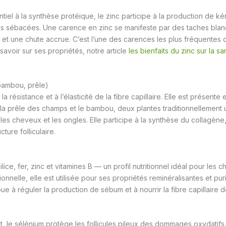
iel à la synthèse protéique, le zinc participe à la production de ké
des sébacées. Une carence en zinc se manifeste par des taches blan
 et une chute accrue. C’est l’une des carences les plus fréquentes 
savoir sur ses propriétés, notre article
les bienfaits du zinc sur la sa
(bambou, prêle)
 la résistance et à l’élasticité de la fibre capillaire. Elle est présent
la prêle des champs et le bambou, deux plantes traditionnellement u
es cheveux et les ongles. Elle participe à la synthèse du collagène,
cture folliculaire.
silice, fer, zinc et vitamines B — un profil nutritionnel idéal pour les 
ionnelle, elle est utilisée pour ses propriétés reminéralisantes et puri
ue à réguler la production de sébum et à nourrir la fibre capillaire de 
t, le sélénium protège les follicules pileux des dommages oxydatifs