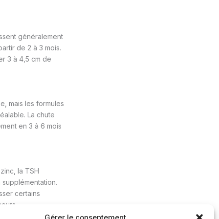
aissent généralement
rtir de 2 à 3 mois.
er 3 à 4,5 cm de
e, mais les formules
réalable. La chute
ément en 3 à 6 mois
 zinc, la TSH
la supplémentation.
sser certains
ours.
Gérer le consentement