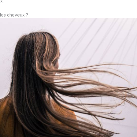
x.
les cheveux ?