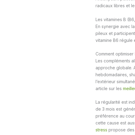
radicaux libres et l
Les vitamines B (B6
En synergie avec la 
pileux et participen
vitamine B6 régule 
Comment optimiser l
Les compléments alim
approche globale. A
hebdomadaires, sham
l’extérieur simulta
article sur les
meill
La régularité est in
de 3 mois est géné
préférence au cours 
cette cause est aus
stress
propose des 