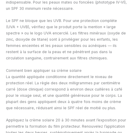
indispensable. Pour les peaux mates ou foncées (phototype IV-VI),
un SPF 30 minimum reste nécessaire.
Le SPF ne bloque que les UVB. Pour une protection complète
(UVA + UVB), vérifiez que le produit porte la mention « large
spectre » ou le logo UVA encerclé. Les filtres minéraux (oxyde de
zinc, dioxyde de titane) sont à privilégier pour les enfants, les
femmes enceintes et les peaux sensibles ou acnéiques — ils
restent à la surface de la peau et ne pénètrent pas dans la
circulation sanguine, contrairement aux filtres chimiques.
Comment bien appliquer sa crème solaire
La quantité appliquée conditionne directement le niveau de
protection réel. La règle des deux milligrammes par centimètre
carré (dose clinique) correspond à environ deux cuillères à café
pour le visage seul, et une quantité généreuse pour le corps. La
plupart des gens appliquent deux à quatre fois moins de crème
que nécessaire, réduisant ainsi le SPF réel de moitié ou plus.
Appliquez la crème solaire 20 à 30 minutes avant l’exposition pour
permettre la formation du film protecteur. Renouvelez l’application
toutes les deux heures, systématiquement après la baignade ou