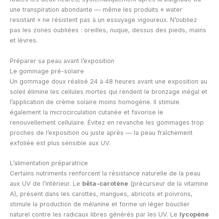
une transpiration abondante — même les produits « water
resistant » ne résistent pas à un essuyage vigoureux. N’oubliez
pas les zones oubliées : oreilles, nuque, dessus des pieds, mains
et lèvres.
Préparer sa peau avant l’exposition
Le gommage pré-solaire
Un gommage doux réalisé 24 à 48 heures avant une exposition au
soleil élimine les cellules mortes qui rendent le bronzage inégal et
l’application de crème solaire moins homogène. Il stimule
également la microcirculation cutanée et favorise le
renouvellement cellulaire. Évitez en revanche les gommages trop
proches de l’exposition ou juste après — la peau fraîchement
exfoliée est plus sensible aux UV.
L’alimentation préparatrice
Certains nutriments renforcent la résistance naturelle de la peau
aux UV de l’intérieur. Le
bêta-carotène
(précurseur de la vitamine
A), présent dans les carottes, mangues, abricots et poivrons,
stimule la production de mélanine et forme un léger bouclier
naturel contre les radicaux libres générés par les UV. Le
lycopène