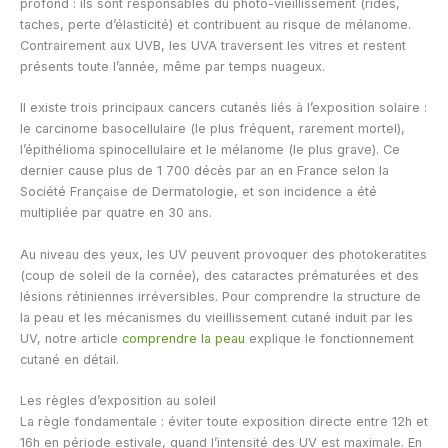
profond : ils sont responsables du photo-vieillissement (rides,
taches, perte d’élasticité) et contribuent au risque de mélanome.
Contrairement aux UVB, les UVA traversent les vitres et restent
présents toute l’année, même par temps nuageux.
Il existe trois principaux cancers cutanés liés à l’exposition solaire :
le carcinome basocellulaire (le plus fréquent, rarement mortel),
l’épithélioma spinocellulaire et le mélanome (le plus grave). Ce
dernier cause plus de 1 700 décès par an en France selon la
Société Française de Dermatologie, et son incidence a été
multipliée par quatre en 30 ans.
Au niveau des yeux, les UV peuvent provoquer des photokeratites
(coup de soleil de la cornée), des cataractes prématurées et des
lésions rétiniennes irréversibles. Pour comprendre la structure de
la peau et les mécanismes du vieillissement cutané induit par les
UV, notre article
comprendre la peau
explique le fonctionnement
cutané en détail.
Les règles d’exposition au soleil
La règle fondamentale : éviter toute exposition directe entre 12h et
16h en période estivale, quand l’intensité des UV est maximale. En