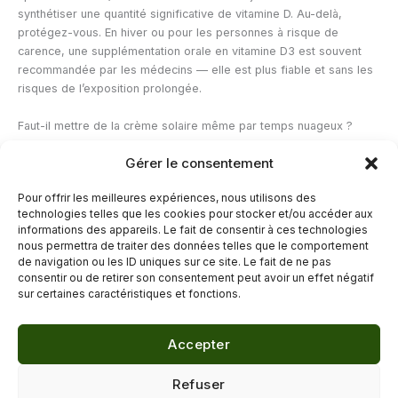
synthétiser une quantité significative de vitamine D. Au-delà,
protégez-vous. En hiver ou pour les personnes à risque de
carence, une supplémentation orale en vitamine D3 est souvent
recommandée par les médecins — elle est plus fiable et sans les
risques de l’exposition prolongée.
Faut-il mettre de la crème solaire même par temps nuageux ?
Oui. Les UVA traversent les nuages et les vitres. Par temps
Gérer le consentement
couvert, 80 % des UV atteignent encore la surface de la peau. La
règle de base : dès qu’il fait jour, les UVA sont présents. En été,
Pour offrir les meilleures expériences, nous utilisons des
une protection SPF 30 minimum est recommandée même sans
technologies telles que les cookies pour stocker et/ou accéder aux
soleil apparent lors d’activités en extérieur.
informations des appareils. Le fait de consentir à ces technologies
nous permettra de traiter des données telles que le comportement
de navigation ou les ID uniques sur ce site. Le fait de ne pas
←
Article précédent
Article suivant
→
consentir ou de retirer son consentement peut avoir un effet négatif
sur certaines caractéristiques et fonctions.
Accepter
© 2026 Délicure · Blog bien-être naturel
Refuser