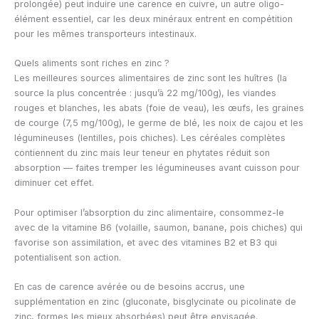
prolongée) peut induire une carence en cuivre, un autre oligo-
élément essentiel, car les deux minéraux entrent en compétition
pour les mêmes transporteurs intestinaux.
Quels aliments sont riches en zinc ?
Les meilleures sources alimentaires de zinc sont les huîtres (la
source la plus concentrée : jusqu’à 22 mg/100g), les viandes
rouges et blanches, les abats (foie de veau), les œufs, les graines
de courge (7,5 mg/100g), le germe de blé, les noix de cajou et les
légumineuses (lentilles, pois chiches). Les céréales complètes
contiennent du zinc mais leur teneur en phytates réduit son
absorption — faites tremper les légumineuses avant cuisson pour
diminuer cet effet.
Pour optimiser l’absorption du zinc alimentaire, consommez-le
avec de la vitamine B6 (volaille, saumon, banane, pois chiches) qui
favorise son assimilation, et avec des vitamines B2 et B3 qui
potentialisent son action.
En cas de carence avérée ou de besoins accrus, une
supplémentation en zinc (gluconate, bisglycinate ou picolinate de
zinc, formes les mieux absorbées) peut être envisagée.