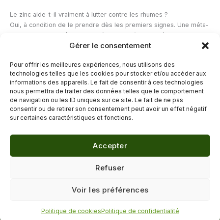
Le zinc aide-t-il vraiment à lutter contre les rhumes ?
Oui, à condition de le prendre dès les premiers signes. Une méta-
analyse Cochrane (2015, mise à jour 2021) a montré que le zinc
Gérer le consentement
(sous forme de losenge ou sirop, 75 mg/jour d’équivalent zinc)
pris dans les 24 heures suivant l’apparition des symptômes réduit
Pour offrir les meilleures expériences, nous utilisons des
la durée du rhume d’environ 33 %. L’effet préventif est moins bien
technologies telles que les cookies pour stocker et/ou accéder aux
établi.
informations des appareils. Le fait de consentir à ces technologies
nous permettra de traiter des données telles que le comportement
de navigation ou les ID uniques sur ce site. Le fait de ne pas
←
Article précédent
Article suivant
→
consentir ou de retirer son consentement peut avoir un effet négatif
sur certaines caractéristiques et fonctions.
Accepter
© 2026 Délicure · Blog bien-être naturel
Refuser
Mentions légales
·
Confidentialité
·
Voir les préférences
Contact
Politique de cookies
Politique de confidentialité