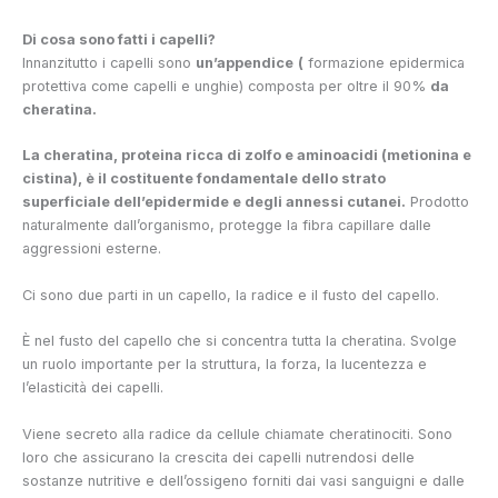
Di cosa sono fatti i capelli?
Innanzitutto i capelli sono
un’appendice
(
formazione epidermica
protettiva come capelli e unghie) composta per oltre il 90%
da
cheratina.
La cheratina, proteina ricca di zolfo e aminoacidi (metionina e
cistina), è il costituente fondamentale dello strato
superficiale dell’epidermide e degli annessi cutanei.
Prodotto
naturalmente dall’organismo, protegge la fibra capillare dalle
aggressioni esterne.
Ci sono due parti in un capello, la radice e il fusto del capello.
È nel fusto del capello che si concentra tutta la cheratina. Svolge
un ruolo importante per la struttura, la forza, la lucentezza e
l’elasticità dei capelli.
Viene secreto alla radice da cellule chiamate cheratinociti. Sono
loro che assicurano la crescita dei capelli nutrendosi delle
sostanze nutritive e dell’ossigeno forniti dai vasi sanguigni e dalle