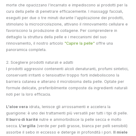
morte che opacizzano l'incarnato e impediscono ai prodotti per la
cura della pelle di penetrare efficacemente. I massaggi facciali,
eseguiti per due o tre minuti durante l'applicazione dei prodotti,
stimolano la microcircolazione, attivano il rinnovamento cellulare e
favoriscono la produzione di collagene. Per comprendere in
dettaglio la struttura della pelle e i meccanismi del suo
rinnovamento, il nostro articolo
"Capire la pelle"
offre una
panoramica completa.
2. Scegliere prodotti naturali e adatti
I prodotti aggressivi contenenti alcoli denaturanti, profumi sintetici,
conservanti irritanti o tensioattivi troppo forti indeboliscono la
barriera cutanea e alterano il microbioma della pelle. Optate per
formule delicate, preferibilmente composte da ingredienti naturali
noti per la loro efficacia.
L'aloe vera
idrata, lenisce gli arrossamenti e accelera la
guarigione: è uno dei trattamenti più versatili per tutti i tipi di pelle.
Il burro di karité
nutre e ammorbidisce la pelle secca e molto
secca.
L'argilla
(verde per pelli grasse, bianca per pelli sensibili)
assorbe il sebo in eccesso e deterge in profondità i pori.
Il miele