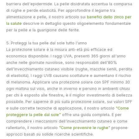
barriera dell'epidermide. La pelle disidratata accentua la comparsa
di rughe e perde elasticità. Per approfondire il legame tra
alimentazione e pelle, il nostro articolo sui
benefici dello zinco per
la salute
descrive in dettaglio questo oligoelemento fondamentale
per la pelle e la guarigione delle ferite.
5. Proteggi la tua pelle dal sole tutto l'anno
La protezione solare è la misura anti-età più efficace ed
economica disponibile. I raggi UVA, presenti 365 giorni all'anno
anche nelle giornate nuvolose, sono responsabili dell'80%
dell'invecchiamento cutaneo visibile (rughe, macchie senili, perdita
di elasticità). I raggi UVB causano scottature e aumentano il rischio
di melanoma. Applicare una protezione solare con SPF minimo 30
ogni mattina sul viso, anche in inverno e persino in ambienti chiusi
per chi è esposto alle finestre, è il miglior investimento di bellezza
possibile. Per saperne di più sulla protezione solare, sui valori SPF
e sulle corrette tecniche di applicazione, il nostro articolo
"Come
proteggere la pelle dal sole"
offre una guida completa. E per
comprendere i meccanismi dell'invecchiamento cutaneo e come
rallentarlo, il nostro articolo
"Come prevenire le rughe"
propone
approcci basati su solide ricerche scientifiche.