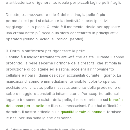
è antibatterico e rigenerante, ideale per piccoli tagli o pelli fragili.
Di notte, tra mezzanotte e le 4 del mattino, la pelle è più
permeabile: i pori si dilatano e la ricettività ai principi attivi
raggiunge il suo picco. Questo è il momento ideale per applicare
una crema notte più ricca o un siero concentrato in principi attivi
riparatori (retinolo, acido ialuronico, peptidi).
3. Dormi a sufficienza per rigenerare la pelle
Il sonno è il miglior trattamento anti-età che esista. Durante il sonno
profondo, la pelle secerne l'ormone della crescita, che stimola la
produzione di collagene ed elastina, accelera il rinnovamento
cellulare e ripara i danni ossidativi accumulati durante il giorno. La
mancanza di sonno è immediatamente visibile: colorito spento,
occhiaie pronunciate, pelle rilassata, aumento della produzione di
sebo e maggiore sensibilità infiammatoria. Per scoprire tutto sul
legame tra sonno e salute della pelle, il nostro articolo sui
benefici
del sonno per la pelle
ne illustra i meccanismi. E se hai difficoltà a
dormire, il nostro articolo sulla
quantità ideale di sonno
ti fornisce
le basi per una sana igiene del sonno.
4. Adotta una dieta che faccia bene alla pelle