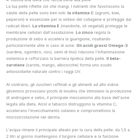
La tua pelle riflette ciò che mangi. I nutrienti che favoriscono la
salute della pelle sono ben noti:
la vitamina C
(agrumi, kiwi,
peperoni) è essenziale per la sintesi del collagene e protegge dai
radicali liberi.
La vitamina E
(mandorle, oli vegetali) protegge le
membrane cellulari dall'ossidazione.
Lo zinco
regola la
produzione di sebo e accelera la guarigione, risultando
particolarmente utile in caso di acne.
Gli acidi grassi Omega-3
(sardine, sgombro, noci, semi di lino) riducono l'infiammazione
sistemica e rafforzano la barriera lipidica della pelle.
Il beta-
carotene
(carote, mango, albicocche) forma uno scudo
antiossidante naturale contro i raggi UV.
Al contrario, gli zuccheri raffinati e gli alimenti ad alto indice
glicemico provocano picchi di insulina che stimolano la produzione
di androgeni e sebo, il principale meccanismo alla base dell'acne
legata alla dieta. Alcol e tabacco distruggono la vitamina C,
accelerano l'invecchiamento cutaneo e compromettono la
microcircolazione nel derma.
L'acqua rimane il principale alleato per la cura della pelle: da 1,5 a
2 litri al giorno mantengono il turgore cellulare e la funzione