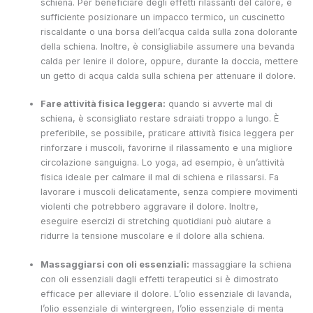
schiena. Per beneficiare degli effetti rilassanti del calore, è
sufficiente posizionare un impacco termico, un cuscinetto
riscaldante o una borsa dell’acqua calda sulla zona dolorante
della schiena. Inoltre, è consigliabile assumere una bevanda
calda per lenire il dolore, oppure, durante la doccia, mettere
un getto di acqua calda sulla schiena per attenuare il dolore.
Fare attività fisica leggera:
quando si avverte mal di
schiena, è sconsigliato restare sdraiati troppo a lungo. È
preferibile, se possibile, praticare attività fisica leggera per
rinforzare i muscoli, favorirne il rilassamento e una migliore
circolazione sanguigna. Lo yoga, ad esempio, è un’attività
fisica ideale per calmare il mal di schiena e rilassarsi. Fa
lavorare i muscoli delicatamente, senza compiere movimenti
violenti che potrebbero aggravare il dolore. Inoltre,
eseguire esercizi di stretching quotidiani può aiutare a
ridurre la tensione muscolare e il dolore alla schiena.
Massaggiarsi con oli essenziali:
massaggiare la schiena
con oli essenziali dagli effetti terapeutici si è dimostrato
efficace per alleviare il dolore. L’olio essenziale di lavanda,
l’olio essenziale di wintergreen, l’olio essenziale di menta