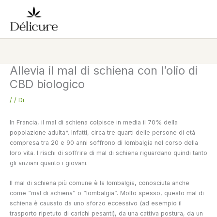
Vai
al
contenuto
Allevia il mal di schiena con l’olio di
CBD biologico
/
/ Di
In Francia, il mal di schiena colpisce in media il 70% della
popolazione adulta*. Infatti, circa tre quarti delle persone di età
compresa tra 20 e 90 anni soffrono di lombalgia nel corso della
loro vita. I rischi di soffrire di mal di schiena riguardano quindi tanto
gli anziani quanto i giovani.
Il mal di schiena più comune è la lombalgia, conosciuta anche
come “mal di schiena” o “lombalgia”. Molto spesso, questo mal di
schiena è causato da uno sforzo eccessivo (ad esempio il
trasporto ripetuto di carichi pesanti), da una cattiva postura, da un