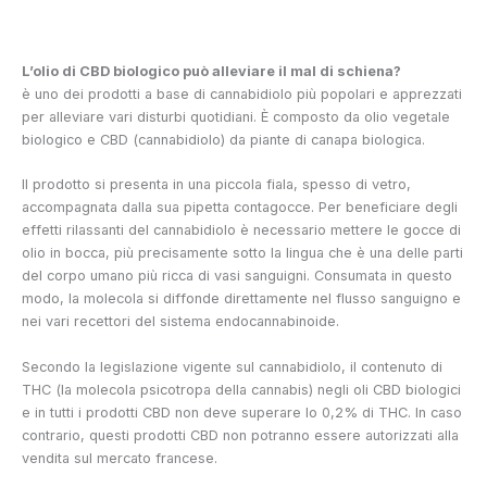
L’olio di CBD biologico può alleviare il mal di schiena?
è uno dei prodotti a base di cannabidiolo più popolari e apprezzati
per alleviare vari disturbi quotidiani. È composto da olio vegetale
biologico e CBD (cannabidiolo) da piante di canapa biologica.
Il prodotto si presenta in una piccola fiala, spesso di vetro,
accompagnata dalla sua pipetta contagocce. Per beneficiare degli
effetti rilassanti del cannabidiolo è necessario mettere le gocce di
olio in bocca, più precisamente sotto la lingua che è una delle parti
del corpo umano più ricca di vasi sanguigni. Consumata in questo
modo, la molecola si diffonde direttamente nel flusso sanguigno e
nei vari recettori del sistema endocannabinoide.
Secondo la legislazione vigente sul cannabidiolo, il contenuto di
THC (la molecola psicotropa della cannabis) negli oli CBD biologici
e in tutti i prodotti CBD non deve superare lo 0,2% di THC. In caso
contrario, questi prodotti CBD non potranno essere autorizzati alla
vendita sul mercato francese.