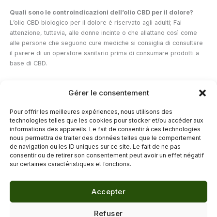
Quali sono le controindicazioni dell’olio CBD per il dolore?
L’olio CBD biologico per il dolore è riservato agli adulti; Fai
attenzione, tuttavia, alle donne incinte o che allattano così come
alle persone che seguono cure mediche si consiglia di consultare
il parere di un operatore sanitario prima di consumare prodotti a
base di CBD.
*https://www.lombalgie.fr/comprendre/quelques-chiffres/
Gérer le consentement
Pour offrir les meilleures expériences, nous utilisons des
technologies telles que les cookies pour stocker et/ou accéder aux
—
informations des appareils. Le fait de consentir à ces technologies
nous permettra de traiter des données telles que le comportement
de navigation ou les ID uniques sur ce site. Le fait de ne pas
←
Articolo precedente
Articolo successivo
→
consentir ou de retirer son consentement peut avoir un effet négatif
sur certaines caractéristiques et fonctions.
Accepter
© 2026 Délicure · Blog bien-être naturel
Refuser