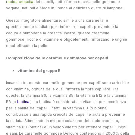
rapida crescita
dei capelli, sotto forma di caramelle gommose
vegane, naturali e Made in France al delizioso gusto di lampone.
Questo integratore alimentare, simile a una caramella, è
specificamente studiato per rinforzare i capelli, prevenirne la
caduta e stimolarne la crescita. Inoltre, queste caramelle
gommose, ricche di vitamine e oligoelementi, rinforzano le unghie
e abbelliscono la pelle.
Composizione delle caramelle gommose per capelli
vitamine del gruppo B
Innanzitutto, queste caramelle gommose per capelli sono arricchite
con vitamine, ognuna delle quali rinforza la fibra capillare. Tra
queste, la vitamina B6, la vitamina B9, la vitamina B12 e la vitamina
B8 (o
biotina
). La biotina è considerata la vitamina per eccellenza
per la salute dei capelli. Infatti, la vitamina B8 (o biotina)
contribuisce a una rapida crescita dei capelli e aiuta a prevenirne
la caduta. Stimolando la microcircolazione del cuoio capelluto, la
vitamina B8 (biotina) è un valido alleato per ottenere capelli lunghi
e sani. Le caramelle gommose Délicure contengono il 2000% della