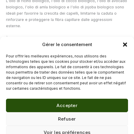
L'olio di ricino biologico, l'olio di cocco biologico, l'olio di avocado
biologico, l'olio di amla biologico e l'olio di jojoba biologico sono
ideali per favorire la crescita dei capelli, limitarne la caduta o
rinforzare e proteggere la fibra capillare dalle aggressioni
esterne.
È sufficiente un trattamento con olio una volta a settimana.
Gérer le consentement
L'applicazione è molto semplice: per favorire la crescita dei
capelli, basta mettere qualche goccia di olio sul cuoio capelluto e
Pour offrir les meilleures expériences, nous utilisons des
massaggiare delicatamente per alcuni minuti. Si può applicare l'olio
technologies telles que les cookies pour stocker et/ou accéder aux
con delicatezza anche sulle lunghezze e sulle punte dei capelli.
informations des appareils. Le fait de consentir à ces technologies
nous permettra de traiter des données telles que le comportement
de navigation ou les ID uniques sur ce site. Le fait de ne pas
←
Articolo precedente
Articolo successivo
→
consentir ou de retirer son consentement peut avoir un effet négatif
sur certaines caractéristiques et fonctions.
Accepter
© 2026 Délicure · Blog bien-être naturel
Refuser
Mentions légales
·
Confidentialité
·
Voir les préférences