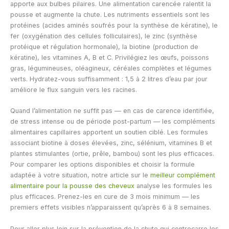
apporte aux bulbes pilaires. Une alimentation carencée ralentit la
pousse et augmente la chute. Les nutriments essentiels sont les
protéines (acides aminés soufrés pour la synthèse de kératine), le
fer (oxygénation des cellules folliculaires), le zinc (synthèse
protéique et régulation hormonale), la biotine (production de
kératine), les vitamines A, B et C. Privilégiez les œufs, poissons
gras, légumineuses, oléagineux, céréales complètes et légumes
verts. Hydratez-vous suffisamment : 1,5 à 2 litres d’eau par jour
améliore le flux sanguin vers les racines.
Quand l’alimentation ne suffit pas — en cas de carence identifiée,
de stress intense ou de période post-partum — les compléments
alimentaires capillaires apportent un soutien ciblé. Les formules
associant biotine à doses élevées, zinc, sélénium, vitamines B et
plantes stimulantes (ortie, prêle, bambou) sont les plus efficaces.
Pour comparer les options disponibles et choisir la formule
adaptée à votre situation, notre article sur le
meilleur complément
alimentaire pour la pousse des cheveux
analyse les formules les
plus efficaces. Prenez-les en cure de 3 mois minimum — les
premiers effets visibles n’apparaissent qu’après 6 à 8 semaines.
Pour aller plus loin sur la prévention de la chute qui contrecarre les