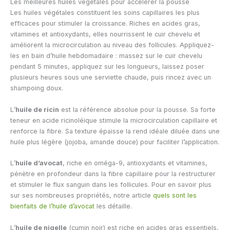
Les meilleures huiles végétales pour accélérer la pousse
Les huiles végétales constituent les soins capillaires les plus
efficaces pour stimuler la croissance. Riches en acides gras,
vitamines et antioxydants, elles nourrissent le cuir chevelu et
améliorent la microcirculation au niveau des follicules. Appliquez-
les en bain d’huile hebdomadaire : massez sur le cuir chevelu
pendant 5 minutes, appliquez sur les longueurs, laissez poser
plusieurs heures sous une serviette chaude, puis rincez avec un
shampoing doux.
L’
huile de ricin
est la référence absolue pour la pousse. Sa forte
teneur en acide ricinoléique stimule la microcirculation capillaire et
renforce la fibre. Sa texture épaisse la rend idéale diluée dans une
huile plus légère (jojoba, amande douce) pour faciliter l’application.
L’
huile d’avocat
, riche en oméga-9, antioxydants et vitamines,
pénètre en profondeur dans la fibre capillaire pour la restructurer
et stimuler le flux sanguin dans les follicules. Pour en savoir plus
sur ses nombreuses propriétés, notre article
quels sont les
bienfaits de l’huile d’avocat
les détaille.
L’
huile de nigelle
(cumin noir) est riche en acides gras essentiels,