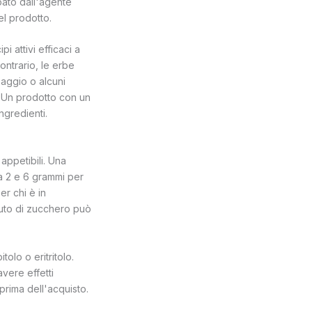
ato dall'agente
del prodotto.
 attivi efficaci a
ontrario, le erbe
saggio o alcuni
 Un prodotto con un
ngredienti.
appetibili. Una
a 2 e 6 grammi per
r chi è in
nuto di zucchero può
olo o eritritolo.
vere effetti
o prima dell'acquisto.