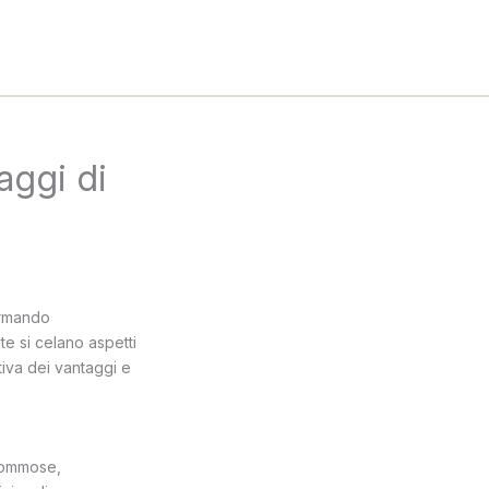
aggi di
ormando
nte si celano aspetti
tiva dei vantaggi e
 gommose,