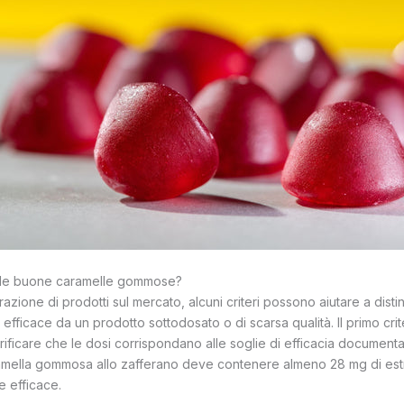
lle buone caramelle gommose?
ferazione di prodotti sul mercato, alcuni criteri possono aiutare a dist
ficace da un prodotto sottodosato o di scarsa qualità. Il primo crit
verificare che le dosi corrispondano alle soglie di efficacia documentat
ramella gommosa allo zafferano deve contenere almeno 28 mg di est
 efficace.