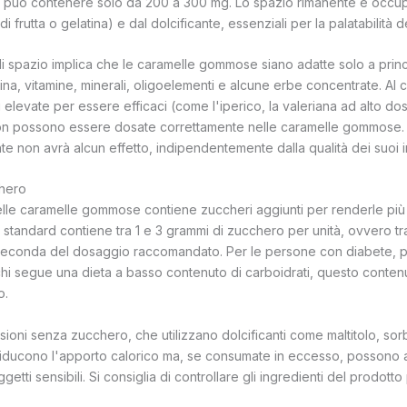
può contenere solo da 200 a 300 mg. Lo spazio rimanente è occup
di frutta o gelatina) e dal dolcificante, essenziali per la palatabilità 
i spazio implica che le caramelle gommose siano adatte solo a principi
na, vitamine, minerali, oligoelementi e alcune erbe concentrate. Al c
elevate per essere efficaci (come l'iperico, la valeriana ad alto do
 non possono essere dosate correttamente nelle caramelle gommose.
te non avrà alcun effetto, indipendentemente dalla qualità dei suoi i
chero
lle caramelle gommose contiene zuccheri aggiunti per renderle più 
tandard contiene tra 1 e 3 grammi di zucchero per unità, ovvero tr
seconda del dosaggio raccomandato. Per le persone con diabete, pe
i segue una dieta a basso contenuto di carboidrati, questo conte
o.
sioni senza zucchero, che utilizzano dolcificanti come maltitolo, sorbit
riducono l'apporto calorico ma, se consumate in eccesso, possono a
oggetti sensibili. Si consiglia di controllare gli ingredienti del prodott