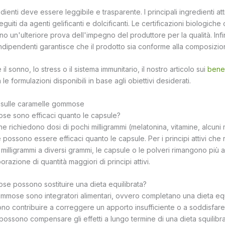
dienti deve essere leggibile e trasparente. I principali ingredienti a
eguiti da agenti gelificanti e dolcificanti. Le certificazioni biologiche 
o un'ulteriore prova dell'impegno del produttore per la qualità. Infi
si indipendenti garantisce che il prodotto sia conforme alla composizio
l sonno, lo stress o il sistema immunitario, il nostro articolo sui
benef
le formulazioni disponibili in base agli obiettivi desiderati.
 sulle caramelle gommose
se sono efficaci quanto le capsule?
 che richiedono dosi di pochi milligrammi (melatonina, vitamine, alcuni m
ossono essere efficaci quanto le capsule. Per i principi attivi che
 milligrammi a diversi grammi, le capsule o le polveri rimangono più
razione di quantità maggiori di principi attivi.
e possono sostituire una dieta equilibrata?
mmose sono integratori alimentari, ovvero completano una dieta equi
ono contribuire a correggere un apporto insufficiente o a soddisfar
ossono compensare gli effetti a lungo termine di una dieta squilibra