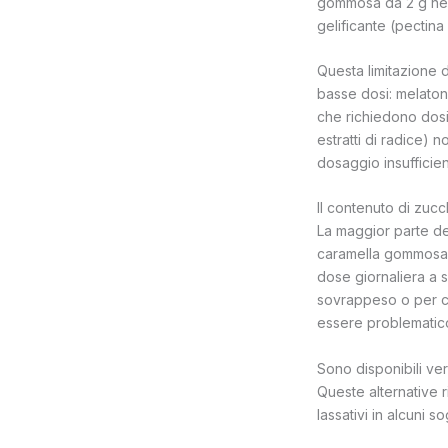
gommosa da 2 g ne 
gelificante (pectina 
Questa limitazione d
basse dosi: melatoni
che richiedono dosi 
estratti di radice)
dosaggio insufficien
Il contenuto di zuc
La maggior parte de
caramella gommosa s
dose giornaliera a 
sovrappeso o per ch
essere problematic
Sono disponibili ver
Queste alternative 
lassativi in alcuni s