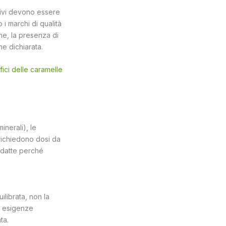
ttivi devono essere
o i marchi di qualità
ne, la presenza di
ne dichiarata.
ici delle caramelle
inerali), le
 richiedono dosi da
 adatte perché
librata, non la
e esigenze
ta.