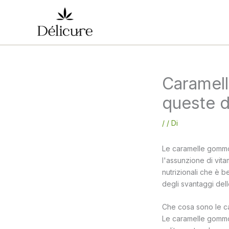
Vai
al
contenuto
Caramell
queste d
/
/ Di
Le caramelle gommos
l'assunzione di vitam
nutrizionali che è 
degli svantaggi de
Che cosa sono le 
Le caramelle gommo