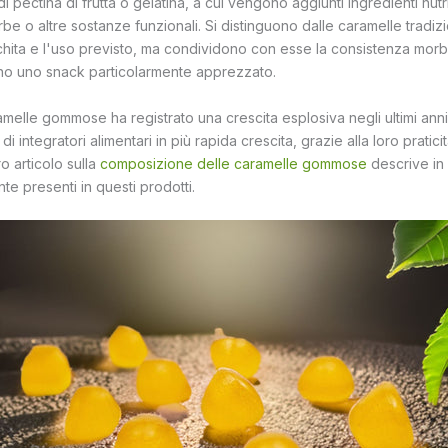
i pectina di frutta o gelatina, a cui vengono aggiunti ingredienti nut
erbe o altre sostanze funzionali. Si distinguono dalle caramelle tradizi
hita e l'uso previsto, ma condividono con esse la consistenza morbi
no uno snack particolarmente apprezzato.
amelle gommose ha registrato una crescita esplosiva negli ultimi anni
i integratori alimentari in più rapida crescita, grazie alla loro praticit
ro articolo sulla
composizione delle caramelle gommose
descrive in 
nte presenti in questi prodotti.