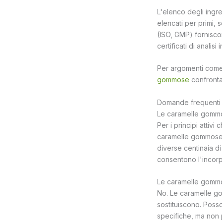
L'elenco degli ingre
elencati per primi, s
(ISO, GMP) forniscon
certificati di anali
Per argomenti come i
gommose
confronta 
Domande frequenti
Le caramelle gommo
Per i principi attivi
caramelle gommose p
diverse centinaia di
consentono l'incorpo
Le caramelle gommos
No. Le caramelle go
sostituiscono. Poss
specifiche, ma non p