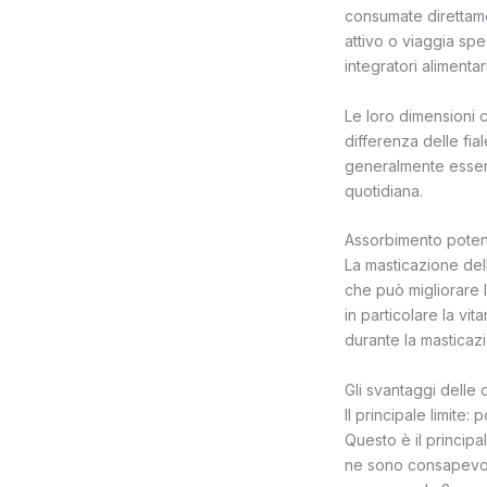
consumate direttamen
attivo o viaggia spe
integratori alimentari
Le loro dimensioni c
differenza delle fi
generalmente essere
quotidiana.
Assorbimento potenz
La masticazione del
che può migliorare l'
in particolare la vi
durante la masticaz
Gli svantaggi dell
Il principale limite:
Questo è il princip
ne sono consapevoli.