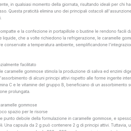
te, in qualsiasi momento della giornata, risultando ideali per chi ha u
sso. Questa praticità elimina uno dei principali ostacoli all'assunzion
.
ompatte e la confezione in portapillole o bustine le rendono facili d
ale liquide, che a volte richiedono la refrigerazione, le caramelle 
 conservate a temperatura ambiente, semplificandone l'integrazion
ialmente facilitato
le caramelle gommose stimola la produzione di saliva ed enzimi digest
assorbimento di alcuni principi attivi rispetto alle forme ingerite inte
tamina C e le vitamine del gruppo B, beneficiano di un assorbimento s
ione prolungata.
e caramelle gommose
 poco spazio per le risorse
ale punto debole della formulazione in caramelle gommose, e spesso
 Una capsula da 2 g può contenere 2 g di principi attivi. Tuttavia, 