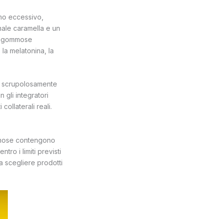
umo eccessivo,
male caramella e un
le gommose
la melatonina, la
si scrupolosamente
gli integratori
collaterali reali.
gommose contengono
tro i limiti previsti
 a scegliere prodotti