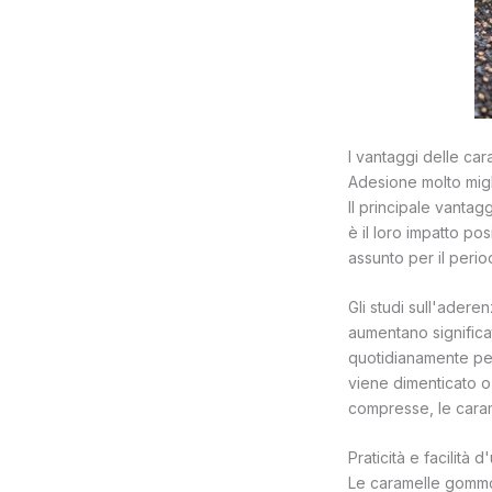
I vantaggi delle c
Adesione molto migl
Il principale vantag
è il loro impatto po
assunto per il peri
Gli studi sull'adere
aumentano significa
quotidianamente per 
viene dimenticato o
compresse, le cara
Praticità e facilità d
Le caramelle gommo