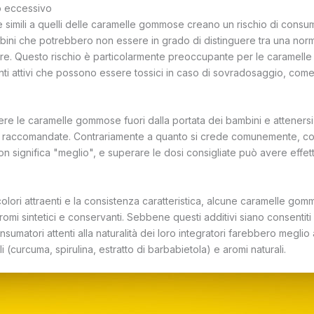
mo eccessivo
re simili a quelli delle caramelle gommose creano un rischio di cons
ambini che potrebbero non essere in grado di distinguere tra una nor
are. Questo rischio è particolarmente preoccupante per le caramel
nti attivi che possono essere tossici in caso di sovradosaggio, come 
re le caramelle gommose fuori dalla portata dei bambini e attener
re raccomandate. Contrariamente a quanto si crede comunemente, con 
on significa "meglio", e superare le dosi consigliate può avere effetti 
 colori attraenti e la consistenza caratteristica, alcune caramelle 
, aromi sintetici e conservanti. Sebbene questi additivi siano consentiti en
onsumatori attenti alla naturalità dei loro integratori farebbero meglio
i (curcuma, spirulina, estratto di barbabietola) e aromi naturali.