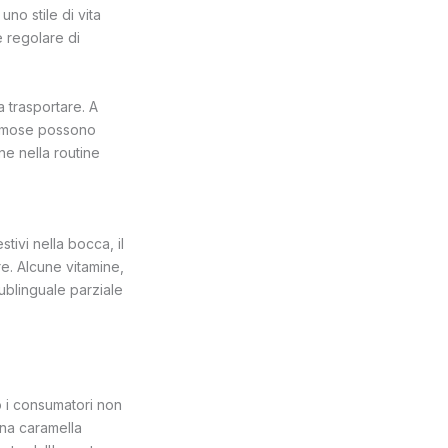
no stile di vita
e regolare di
a trasportare. A
gommose possono
e nella routine
ivi nella bocca, il
re. Alcune vitamine,
ublinguale parziale
 i consumatori non
una caramella