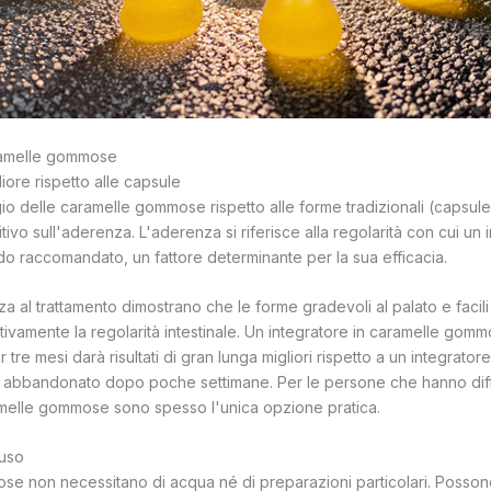
aramelle gommose
iore rispetto alle capsule
gio delle caramelle gommose rispetto alle forme tradizionali (capsul
sitivo sull'aderenza. L'aderenza si riferisce alla regolarità con cui un
odo raccomandato, un fattore determinante per la sua efficacia.
nza al trattamento dimostrano che le forme gradevoli al palato e faci
tivamente la regolarità intestinale. Un integratore in caramelle gom
tre mesi darà risultati di gran lunga migliori rispetto a un integrator
 abbandonato dopo poche settimane. Per le persone che hanno diffic
melle gommose sono spesso l'unica opzione pratica.
'uso
se non necessitano di acqua né di preparazioni particolari. Posso