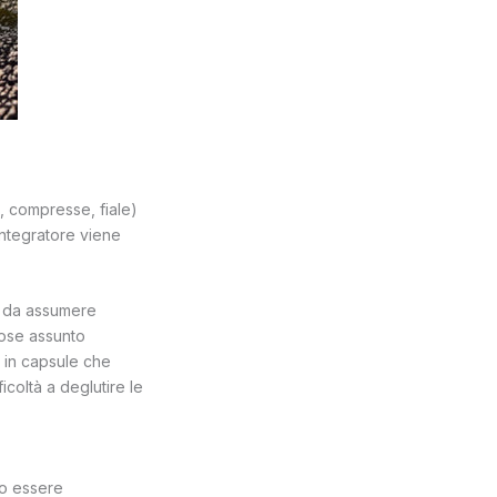
e, compresse, fiale)
 integratore viene
li da assumere
mose assunto
e in capsule che
oltà a deglutire le
no essere