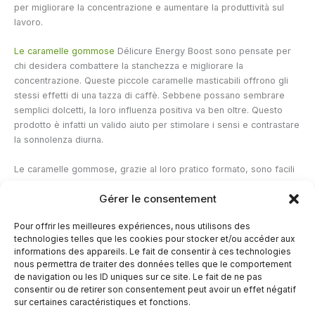
per migliorare la concentrazione e aumentare la produttività sul
lavoro.
Le caramelle gommose
Délicure Energy Boost sono pensate per
chi desidera combattere la stanchezza e migliorare la
concentrazione. Queste piccole caramelle masticabili offrono gli
stessi effetti di una tazza di caffè. Sebbene possano sembrare
semplici dolcetti, la loro influenza positiva va ben oltre. Questo
prodotto è infatti un valido aiuto per stimolare i sensi e contrastare
la sonnolenza diurna.
Le caramelle gommose, grazie al loro pratico formato, sono facili
da assumere ovunque per una carica di energia in qualsiasi
Gérer le consentement
momento. Per garantirne l'efficacia, questo integratore alimentare
dovrebbe essere assunto nell'ambito di una dieta equilibrata e di
Pour offrir les meilleures expériences, nous utilisons des
uno stile di vita sano. In caso di problemi di concentrazione
technologies telles que les cookies pour stocker et/ou accéder aux
significativi, si consiglia di consultare un medico.
informations des appareils. Le fait de consentir à ces technologies
nous permettra de traiter des données telles que le comportement
de navigation ou les ID uniques sur ce site. Le fait de ne pas
←
Articolo precedente
Articolo successivo
→
consentir ou de retirer son consentement peut avoir un effet négatif
sur certaines caractéristiques et fonctions.