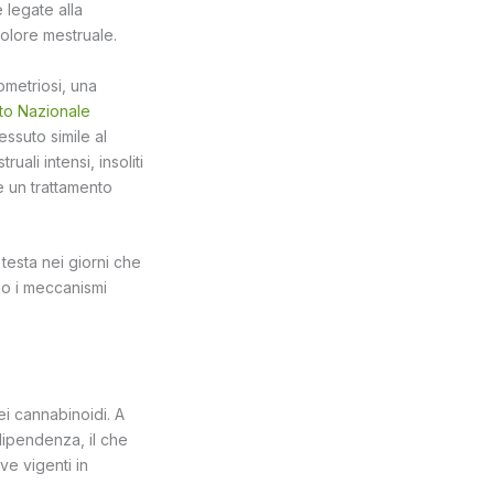
 legate alla
olore mestruale.
ometriosi, una
uto Nazionale
essuto simile al
ruali intensi, insoliti
e un trattamento
 testa nei giorni che
io i meccanismi
ei cannabinoidi. A
dipendenza, il che
ve vigenti in