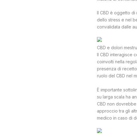
Il CBD è oggetto di
dello stress e nel 
convalidata dalle au
CBD e dolori mestrua
Il CBD interagisce c
coinvolti nella rego
presenza di recettor
ruolo del CBD nel m
È importante sottoli
su larga scala ha an
CBD non dovrebbe e
approccio tra gli al
medico in caso di do