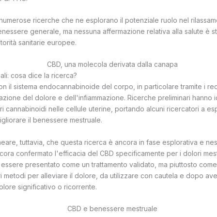
 numerose ricerche che ne esplorano il potenziale ruolo nel rilassam
benessere generale, ma nessuna affermazione relativa alla salute è s
torità sanitarie europee.
li: cosa dice la ricerca?
on il sistema endocannabinoide del corpo, in particolare tramite i re
lazione del dolore e dell'infiammazione. Ricerche preliminari hanno id
i cannabinoidi nelle cellule uterine, portando alcuni ricercatori a es
igliorare il benessere mestruale.
neare, tuttavia, che questa ricerca è ancora in fase esplorativa e ne
cora confermato l'efficacia del CBD specificamente per i dolori mestru
ssere presentato come un trattamento validato, ma piuttosto come 
tri metodi per alleviare il dolore, da utilizzare con cautela e dopo av
lore significativo o ricorrente.