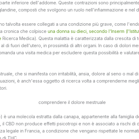
a parte inferiore dell'addome. Queste contrazioni sono principalmente
landine, composti che svolgono un ruolo nell'infiammazione e nel d
no talvolta essere collegati a una condizione più grave, come l'end
ca cronica che colpisce
una donna su dieci, secondo l'Inserm (l'Istit
e
Ricerca Medica). Questa malattia è caratterizzata dalla crescita di t
l di fuori dell'utero, in prossimità di altri organi. In caso di dolori mest
ccomanda una visita medica per escludere questa possibilità e valutar
uale, che si manifesta con irritabilità, ansia, dolore al seno o mal di
uazioni, è anch'essa oggetto di ricerca volta a comprenderne megl
ori.
) è una molecola estratta dalla canapa, appartenente alla famiglia d
, il CBD non produce effetti psicotropi e non è associato a rischi di 
za legale in Francia, a condizione che vengano rispettate le normati
o di THC.