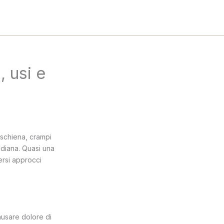
 usi e
i schiena, crampi
idiana. Quasi una
ersi approcci
causare dolore di