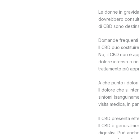
Le donne in gravida
dovrebbero consulta
di CBD sono destinat
Domande frequenti s
Il CBD può sostituire
No, il CBD non è app
dolore intenso o ric
trattamento più appr
A che punto i dolo
Il dolore che si int
sintomi (sanguiname
visita medica, in pa
Il CBD presenta effet
Il CBD è generalmen
digestivi. Può anche