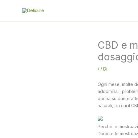
Vai
al
contenuto
CBD e me
dosaggi
/
/ Di
Ogni mese, molte don
addominali, problemi
donna su due è affe
naturali, tra cui il
Perché le mestruaz
Durante le mestruazi