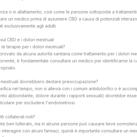
nza o in allattamento, così come le persone sottoposte a trattamenti
re un medico prima di assumere CBD a causa di potenziali interazion
i esclusivamente agli adulti.
ul CBD e i dolori mestruali
 le terapie per i dolori mestruali?
rovato da alcuna autorità sanitaria come trattamento per i dolori mest
orrente, è fondamentale consultare un medico per identificarne la ca
opriato.
ri mestruali dovrebbero destare preoccupazione?
ensifica nel tempo, non si allevia con i comuni antidolorifici o è accom
nto abbondante, dolore durante i rapporti sessuali) dovrebbe esse
rticolare per escludere l'endometriosi.
ti collaterali noti?
te ben tollerato, ma in alcune persone può causare lieve sonnolen
 interagire con alcuni farmaci, quindi è importante consultare un me