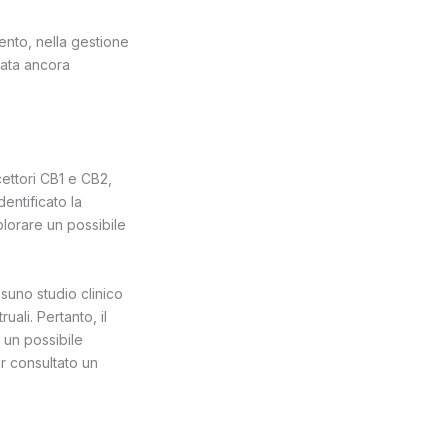
ento, nella gestione
tata ancora
cettori CB1 e CB2,
entificato la
plorare un possibile
ssuno studio clinico
ali. Pertanto, il
un possibile
er consultato un