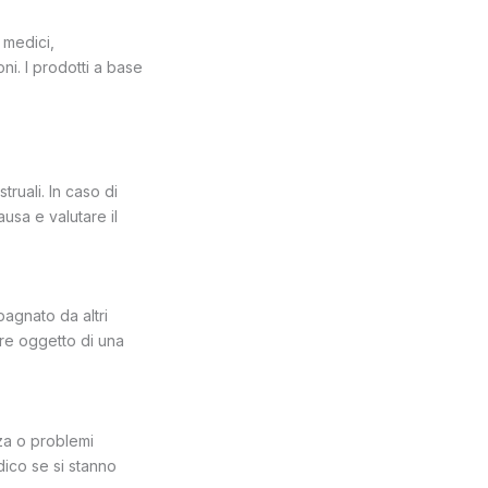
 medici,
i. I prodotti a base
ruali. In caso di
usa e valutare il
pagnato da altri
re oggetto di una
za o problemi
dico se si stanno