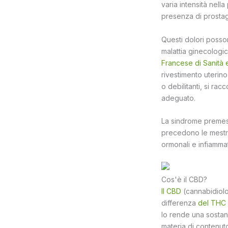
varia intensità nell
presenza di prostag
Questi dolori posso
malattia ginecologi
Francese di Sanità 
rivestimento uterino a
o debilitanti, si ra
adeguato.
La sindrome premestr
precedono le mestr
ormonali e infiammat
Cos'è il CBD?
Il CBD
(cannabidiolo
differenza
del THC
lo rende una sostan
materia di contenut