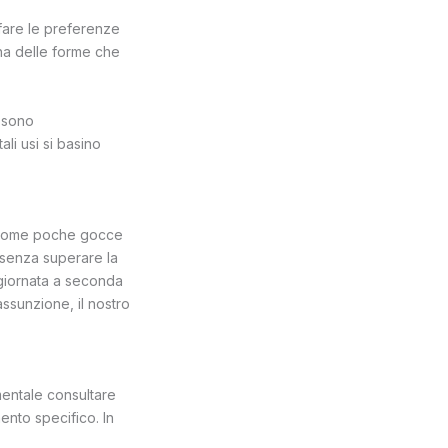
sfare le preferenze
una delle forme che
a sono
ali usi si basino
e, come poche gocce
 senza superare la
 giornata a seconda
assunzione, il nostro
amentale consultare
ento specifico. In