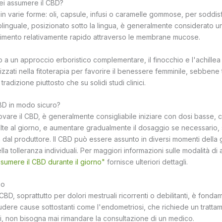
ei assumere il CBD?
 in varie forme: oli, capsule, infusi o caramelle gommose, per soddi
sublinguale, posizionato sotto la lingua, è generalmente considerato 
imento relativamente rapido attraverso le membrane mucose.
o a un approccio erboristico complementare, il finocchio e l'achille
lizzati nella fitoterapia per favorire il benessere femminile, sebbene t
tradizione piuttosto che su solidi studi clinici.
CBD in modo sicuro?
ovare il CBD, è generalmente consigliabile iniziare con dosi bass
olte al giorno, e aumentare gradualmente il dosaggio se necessario,
al produttore. Il CBD può essere assunto in diversi momenti della
la tolleranza individuali. Per maggiori informazioni sulle modalità di 
umere il CBD durante il giorno"
fornisce ulteriori dettagli.
so
l CBD, soprattutto per dolori mestruali ricorrenti o debilitanti, è fond
dere cause sottostanti come l'endometriosi, che richiede un trattam
iti, non bisogna mai rimandare la consultazione di un medico.