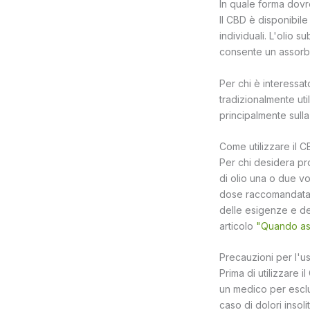
In quale forma dovr
Il CBD è disponibile
individuali. L'olio 
consente un assorb
Per chi è interessat
tradizionalmente uti
principalmente sulla 
Come utilizzare il 
Per chi desidera pr
di olio una o due v
dose raccomandata d
delle esigenze e del
articolo
"Quando ass
Precauzioni per l'u
Prima di utilizzare i
un medico per esclu
caso di dolori insol